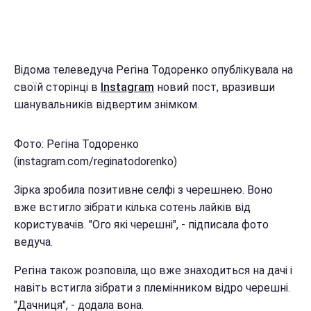
Відома телеведуча Регіна Тодоренко опублікувала на
своїй сторінці в
Instagram
новий пост, вразивши
шанувальників відвертим знімком.
Фото: Регіна Тодоренко
(instagram.com/reginatodorenko)
Зірка зробила позитивне селфі з черешнею. Воно
вже встигло зібрати кілька сотень лайків від
користувачів. "Ого які черешні", - підписала фото
ведуча.
Регіна також розповіла, що вже знаходиться на дачі і
навіть встигла зібрати з племінником відро черешні.
"Дачниця", - додала вона.