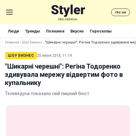
rbc.ua
Люди
Тренды
Полезное
Вкусно
Гороскопы
Главная
›
Шоу бизнес
›
"Шикарні черешні": Регіна Тодоренко здивувала ме
ШОУ БИЗНЕС
25 июня 2018, 11:19
"Шикарні черешні": Регіна Тодоренко
здивувала мережу відвертим фото в
купальнику
Телеведуча показала свій пишний бюст