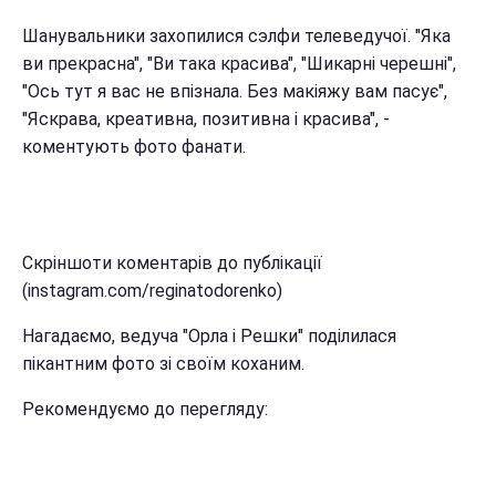
Шанувальники захопилися сэлфи телеведучої. "Яка
ви прекрасна", "Ви така красива", "Шикарні черешні",
"Ось тут я вас не впізнала. Без макіяжу вам пасує",
"Яскрава, креативна, позитивна і красива", -
коментують фото фанати.
Скріншоти коментарів до публікації
(instagram.com/reginatodorenko)
Нагадаємо, ведуча "Орла і Решки" поділилася
пікантним фото зі своїм коханим.
Рекомендуємо до перегляду: