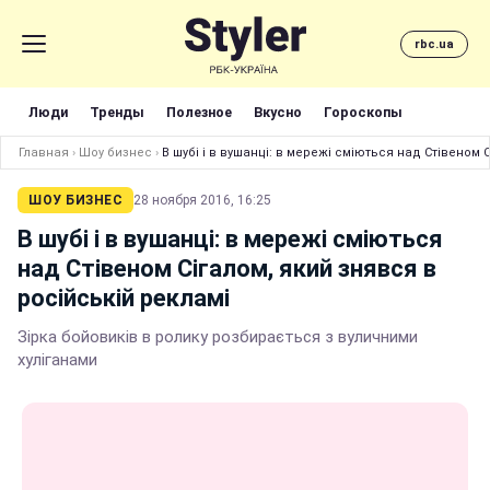
rbc.ua
Люди
Тренды
Полезное
Вкусно
Гороскопы
Главная
›
Шоу бизнес
›
В шубі і в вушанці: в мережі сміються над Стівеном 
ШОУ БИЗНЕС
28 ноября 2016, 16:25
В шубі і в вушанці: в мережі сміються
над Стівеном Сігалом, який знявся в
російській рекламі
Зірка бойовиків в ролику розбирається з вуличними
хуліганами