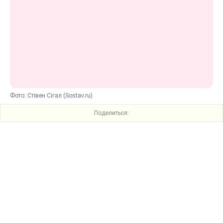
Фото: Стівен Сігал (Sostav.ru)
Поделиться: