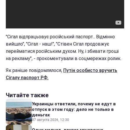
"Сігал відпрацьовує російський паспорт.. Відмінно
вийшло", "Сігал - наш!", "Стівен Сігал продовжує
перейматися російським духом. Ну, і збивати гроші
на рекламу", - прокоментували в соцмережах ролик.
Як раніше повідомлялося,
Путін особисто вручить
Сігалу паспорт РФ.
Читайте также
Украинцы ответили, почему не едут в
отпуск в этом году: дело не только в
деньгах
07 августа 2026, 12:30