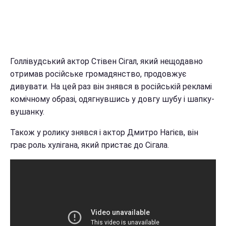
Голлівудський актор Стівен Сігал, який нещодавно
отримав російське громадянство, продовжує
дивувати. На цей раз він знявся в російській рекламі
комічному образі, одягнувшись у довгу шубу і шапку-
вушанку.
Також у ролику знявся і актор Дмитро Нагієв, він
грає роль хулігана, який пристає до Сігала.