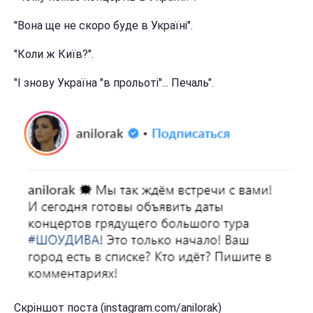
"Вона ще не скоро буде в Україні".
"Коли ж Київ?".
"І знову Україна "в прольоті"... Печаль".
Скріншот поста (instagram.com/anilorak)