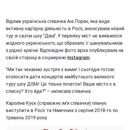
Відома українська співачка Ані Лорак, яка веде
активну кар'єрну діяльність в Росії, анонсувала новий
тур зі своїм шоу "Діва". У переліку міст не виявилося
жодного українського, що образило її шанувальників
з рідної країни. Відповідне фото зірка опублікувала на
своїй сторінці в соцмережі
Instagram
.
"Ми так чекаємо зустрічі з вами! І сьогодні готові
оголосити дати концертів майбутнього великого
туру шоу ДІВА! Це тільки початок! Ваше місто є в
списку? Хто йде?" – написала співачка.
Кароліна Куєк (справжнє ім'я співачки) планує
виступити в Росії та Німеччині з серпня 2018-го по
травень 2019 року.