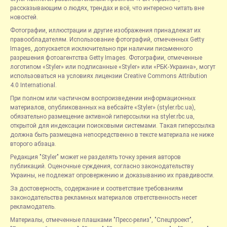
рассказывающим о людях, трендах и всё, что интересно читать вне
новостей.
Фотографии, иллюстрации и другие изображения принадлежат их
правообладателям. Использование фотографий, отмеченных Getty
Images, допускается исключительно при наличии письменного
разрешения фотоагентства Getty Images. Фотографии, отмеченные
логотипом «Styler» или подписанные «Styler» или «РБК-Украина», могут
использоваться на условиях лицензии Creative Commons Attribution
4.0 International.
При полном или частичном воспроизведении информационных
материалов, опубликованных на вебсайте «Styler» (styler.rbc.ua),
обязательно размещение активной гиперссылки на styler.rbc.ua,
открытой для индексации поисковыми системами. Такая гиперссылка
должна быть размещена непосредственно в тексте материала не ниже
второго абзаца.
Редакция "Styler" может не разделять точку зрения авторов
публикаций. Оценочные суждения, согласно законодательству
Украины, не подлежат опровержению и доказыванию их правдивости.
За достоверность, содержание и соответствие требованиям
законодательства рекламных материалов ответственность несет
рекламодатель.
Материалы, отмеченные плашками "Пресс-релиз", "Спецпроект",