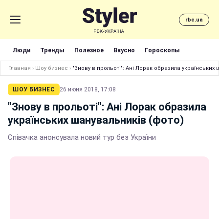
rbc.ua
Люди
Тренды
Полезное
Вкусно
Гороскопы
Главная
›
Шоу бизнес
›
"Знову в прольоті": Ані Лорак образила українських
ШОУ БИЗНЕС
26 июня 2018, 17:08
"Знову в прольоті": Ані Лорак образила
українських шанувальників (фото)
Співачка анонсувала новий тур без України