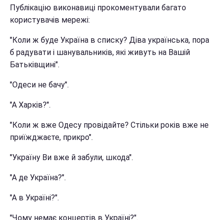
Публікацію виконавиці прокоментували багато
користувачів мережі:
"Коли ж буде Україна в списку? Діва українська, пора
б радувати і шанувальників, які живуть на Вашій
Батьківщині".
"Одеси не бачу".
"А Харків?".
"Коли ж вже Одесу провідайте? Стільки років вже не
приїжджаєте, прикро".
"Україну Ви вже й забули, шкода".
"А де Україна?".
"А в Україні?".
"Чому немає концертів в Україні?".