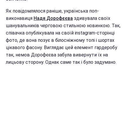
Як повідомлялося раніше, українська поп-
виконавиця
Надя Дорофєєва
здивувала своїх
шанувальників черговою стильною новинкою. Так,
співачка опублікувала на своїй instagram-сторінці
фото, де вона позує в білосніжному топі і шортах
цікавого фасону. Виглядає цей елемент гардеробу
так, немов Дорофєєва забула вивернути їх на
лицьову сторону. Однак саме так і було задумано.