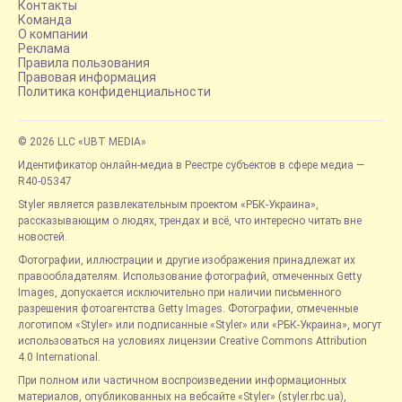
Контакты
Команда
О компании
Реклама
Правила пользования
Правовая информация
Политика конфиденциальности
© 2026 LLC «UBT MEDIA»
Идентификатор онлайн-медиа в Реестре субъектов в сфере медиа —
R40-05347
Styler является развлекательным проектом «РБК-Украина»,
рассказывающим о людях, трендах и всё, что интересно читать вне
новостей.
Фотографии, иллюстрации и другие изображения принадлежат их
правообладателям. Использование фотографий, отмеченных Getty
Images, допускается исключительно при наличии письменного
разрешения фотоагентства Getty Images. Фотографии, отмеченные
логотипом «Styler» или подписанные «Styler» или «РБК-Украина», могут
использоваться на условиях лицензии Creative Commons Attribution
4.0 International.
При полном или частичном воспроизведении информационных
материалов, опубликованных на вебсайте «Styler» (styler.rbc.ua),