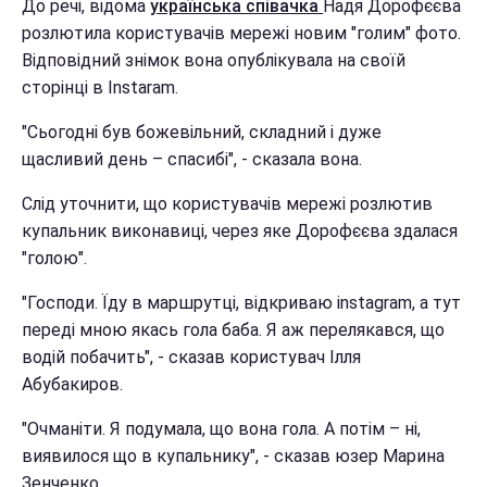
До речі, відома
українська співачка
Надя Дорофєєва
розлютила користувачів мережі новим "голим" фото.
Відповідний знімок вона опублікувала на своїй
сторінці в Instaram.
"Сьогодні був божевільний, складний і дуже
щасливий день – спасибі", - сказала вона.
Слід уточнити, що користувачів мережі розлютив
купальник виконавиці, через яке Дорофєєва здалася
"голою".
"Господи. Їду в маршрутці, відкриваю instagram, а тут
переді мною якась гола баба. Я аж перелякався, що
водій побачить", - сказав користувач Ілля
Абубакиров.
"Очманіти. Я подумала, що вона гола. А потім – ні,
виявилося що в купальнику", - сказав юзер Марина
Зенченко.