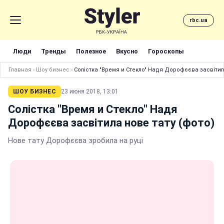
rbc.ua
Люди
Тренды
Полезное
Вкусно
Гороскопы
Главная
›
Шоу бизнес
›
Солістка "Время и Стекло" Надя Дорофєєва засвітила
ШОУ БИЗНЕС
23 июня 2018, 13:01
Солістка "Время и Стекло" Надя
Дорофєєва засвітила нове тату (фото)
Нове тату Дорофєєва зробила на руці