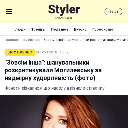
rbc.ua
Люди
Тренды
Полезное
Вкусно
Гороскопы
Главная
›
Шоу бизнес
›
"Зовсім інша": шанувальники розкритикували Могиле
ШОУ БИЗНЕС
24 июня 2018 · 12:32
"Зовсім інша": шанувальники
розкритикували Могилевську за
надмірну худорлявість (фото)
Фанати зізналися, що насилу впізнали співачку