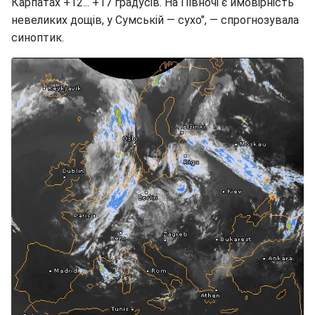
Карпатах +12... +17 градусів. На Півночі є ймовірність
невеликих дощів, у Сумській — сухо", — спрогнозувала
синоптик.