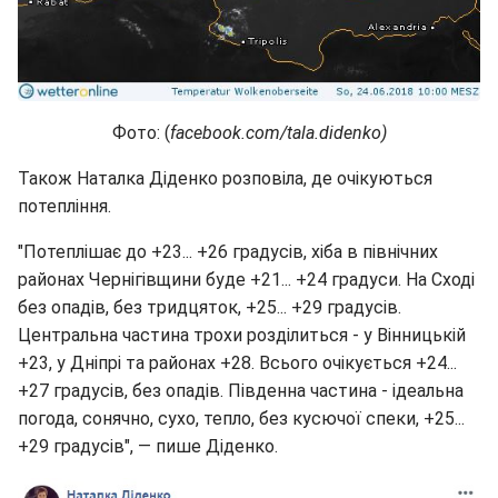
Фото: (
facebook.com/tala.didenko)
Також Наталка Діденко розповіла, де очікуються
потепління.
"Потеплішає до +23... +26 градусів, хіба в північних
районах Чернігівщини буде +21... +24 градуси. На Сході
без опадів, без тридцяток, +25... +29 градусів.
Центральна частина трохи розділиться - у Вінницькій
+23, у Дніпрі та районах +28. Всього очікується +24...
+27 градусів, без опадів. Південна частина - ідеальна
погода, сонячно, сухо, тепло, без кусючої спеки, +25...
+29 градусів", — пише Діденко.