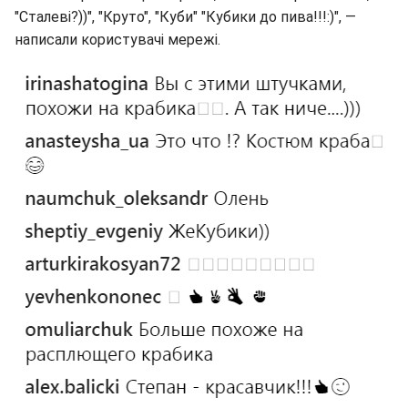
"Сталеві?))", "Круто", "Куби" "Кубики до пива!!!:)", —
написали користувачі мережі.