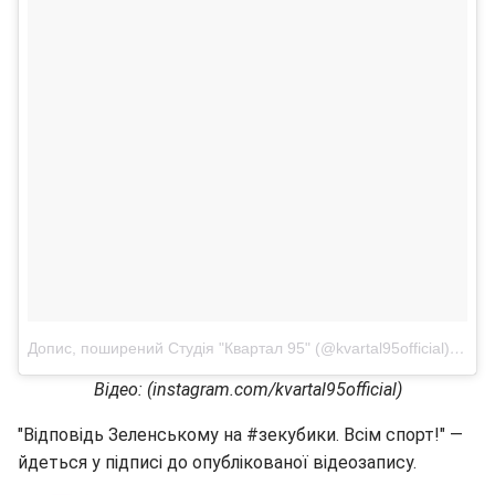
Допис, поширений Студія "Квартал 95" (@kvartal95official)
23 Че
Відео: (instagram.com/kvartal95official)
"Відповідь Зеленському на #зекубики. Всім спорт!" —
йдеться у підписі до опублікованої відеозапису.