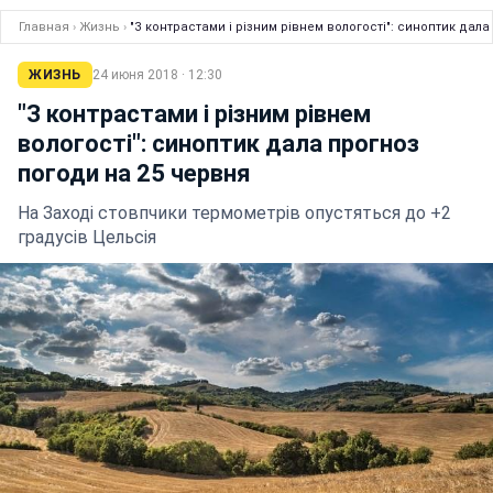
Главная
›
Жизнь
›
"З контрастами і різним рівнем вологості": синоптик дал
ЖИЗНЬ
24 июня 2018 · 12:30
"З контрастами і різним рівнем
вологості": синоптик дала прогноз
погоди на 25 червня
На Заході стовпчики термометрів опустяться до +2
градусів Цельсія