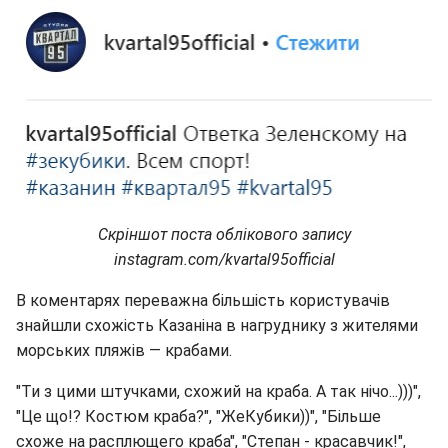
Скріншот поста облікового запису
instagram.com/kvartal95official
В коментарях переважна більшість користувачів
знайшли схожість Казаніна в нагруднику з жителями
морських пляжів — крабами.
"Ти з цими штучками, схожий на краба. А так нічо...)))",
"Це що!? Костюм краба?", "ЖеКубики))", "Більше
схоже на расплющего краба", "Степан - красавчик!",