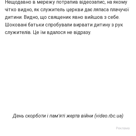
Нещодавно в мережу потрапив відеозапис, на якому
чітко видно, як служитель церкви дає ляпаса плачучої
дитини. Видно, що священик явно вийшов з себе.
Шоковані батьки спробували вирвати дитину з рук
служителів. Це їм вдалося не відразу.
День скорботи і пам'яті жертв війни (video.rbc.ua)