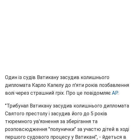
Один із судів Ватикану засудив колишнього
дипломата Карло Капелу до п'яти років позбавлення
волі через страшний гріх. Про це повідомляє
AP
.
"Трибунал Ватикану засудив колишнього дипломата
Святого престолу і засудив його до 5 років
тюремного ув'язнення за зберігання та
розповсюдження "полунички" за участю дітей в ході
першого судового процесу у Ватикані", - йдеться в