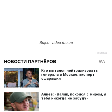
Відео: video.rbc.ua