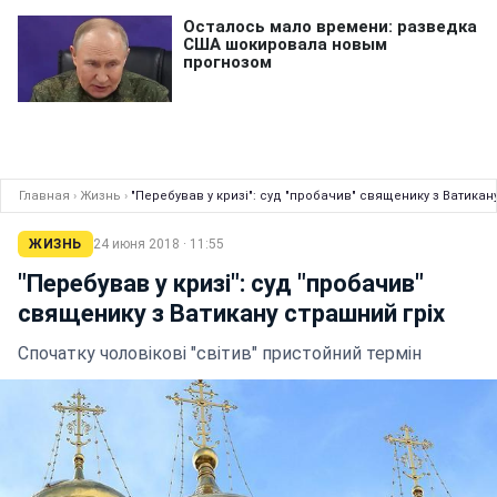
Главная
›
Жизнь
›
"Перебував у кризі": суд "пробачив" священику з Ватикан
ЖИЗНЬ
24 июня 2018 · 11:55
"Перебував у кризі": суд "пробачив"
священику з Ватикану страшний гріх
Спочатку чоловікові "світив" пристойний термін