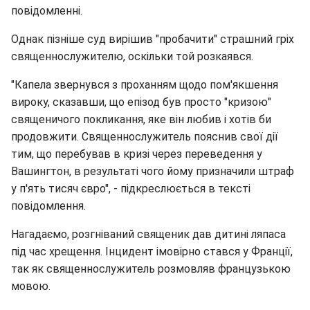
повідомленні.
Однак пізніше суд вирішив "пробачити" страшний гріх
священнослужителю, оскільки той розкаявся.
"Капела звернувся з проханням щодо пом'якшення
вироку, сказавши, що епізод був просто "кризою"
священичого покликання, яке він любив і хотів би
продовжити. Священнослужитель пояснив свої дії
тим, що перебував в кризі через переведення у
Вашингтон, в результаті чого йому призначили штраф
у п'ять тисяч євро", - підкреслюється в тексті
повідомлення.
Нагадаємо, розгніваний священик дав дитині ляпаса
під час хрещення. Інцидент імовірно стався у Франції,
так як священнослужитель розмовляв французькою
мовою.