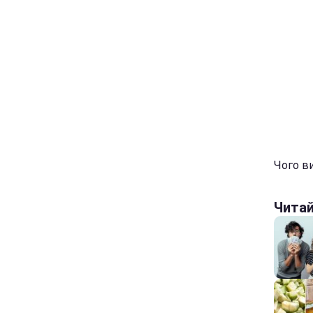
Чого в
Чита