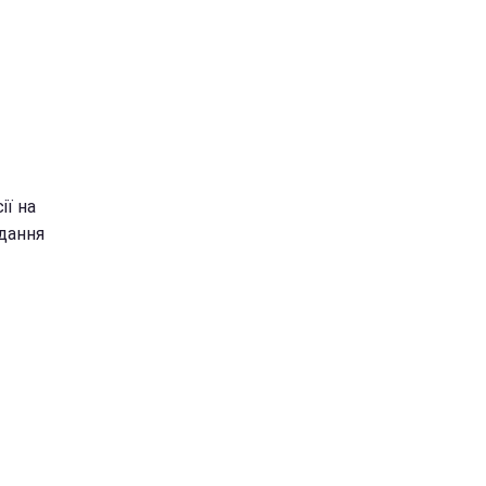
ії на
идання