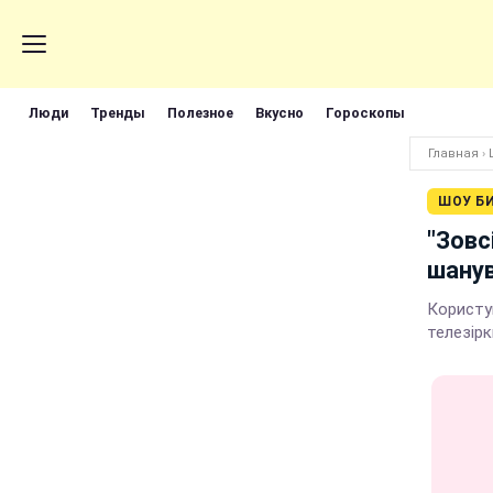
Люди
Тренды
Полезное
Вкусно
Гороскопы
Главная
›
ШОУ Б
"Зовс
шанув
Користу
телезірк