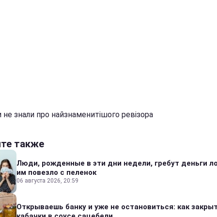
и не знали про найзнаменитішого ревізора
йте также
Люди, рожденные в эти дни недели, гребут деньги л
им повезло с пеленок
06 августа 2026, 20:59
Открываешь банку и уже не остановиться: как закры
кабачки в соусе сацебели