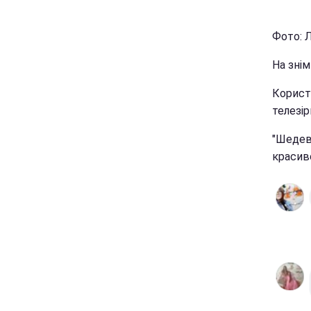
Фото: Л
На знім
Корист
телезір
"Шедевр
красиво