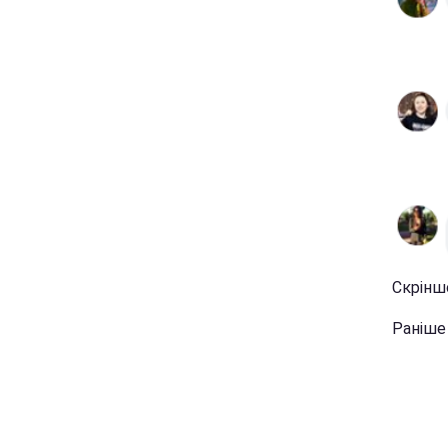
Скріншо
Раніше