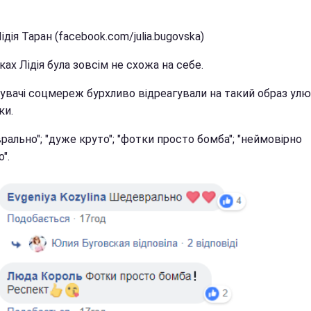
ідія Таран (facebook.com/julia.bugovska)
ках Лідія була зовсім не схожа на себе.
увачі соцмереж бурхливо відреагували на такий образ улю
ки.
ально"; "дуже круто"; "фотки просто бомба"; "неймовірно
".