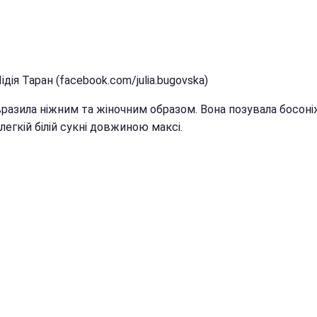
ідія Таран (facebook.com/julia.bugovska)
вразила ніжним та жіночним образом. Вона позувала босоні
у легкій білій сукні довжиною максі.