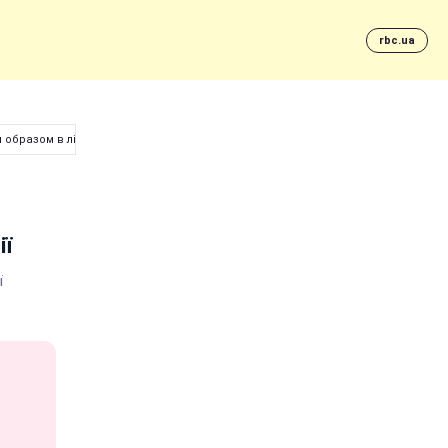
rbc.ua
 образом в літній фотосесії
ії
ї