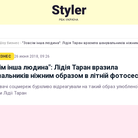
Шоу бизнес
›
"Зовсім інша людина": Лідія Таран вразила шанувальників ніжним
ИЗНЕС
26 июня 2018, 09:26
ім інша людина": Лідія Таран вразила
альників ніжним образом в літній фотосес
вачі соцмереж бурхливо відреагували на такий образ улюблено
и Лідії Таран