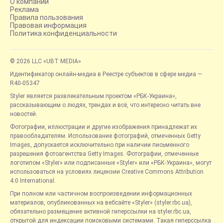
О компании
Реклама
Правила пользования
Правовая информация
Политика конфиденциальности
© 2026 LLC «UBT MEDIA»
Идентификатор онлайн-медиа в Реестре субъектов в сфере медиа —
R40-05347
Styler является развлекательным проектом «РБК-Украина»,
рассказывающим о людях, трендах и всё, что интересно читать вне
новостей.
Фотографии, иллюстрации и другие изображения принадлежат их
правообладателям. Использование фотографий, отмеченных Getty
Images, допускается исключительно при наличии письменного
разрешения фотоагентства Getty Images. Фотографии, отмеченные
логотипом «Styler» или подписанные «Styler» или «РБК-Украина», могут
использоваться на условиях лицензии Creative Commons Attribution
4.0 International.
При полном или частичном воспроизведении информационных
материалов, опубликованных на вебсайте «Styler» (styler.rbc.ua),
обязательно размещение активной гиперссылки на styler.rbc.ua,
открытой для индексации поисковыми системами. Такая гиперссылка