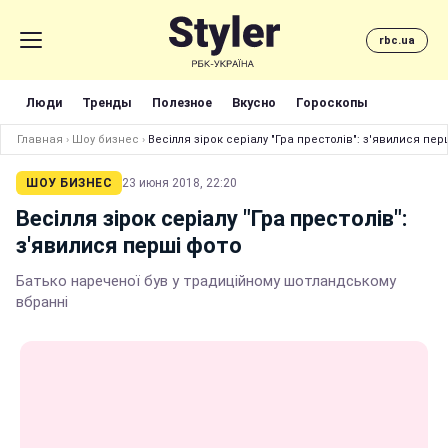
rbc.ua
Люди
Тренды
Полезное
Вкусно
Гороскопы
Главная
›
Шоу бизнес
›
Весілля зірок серіалу "Гра престолів": з'явилися пер
ШОУ БИЗНЕС
23 июня 2018, 22:20
Весілля зірок серіалу "Гра престолів":
з'явилися перші фото
Батько нареченої був у традиційному шотландському
вбранні