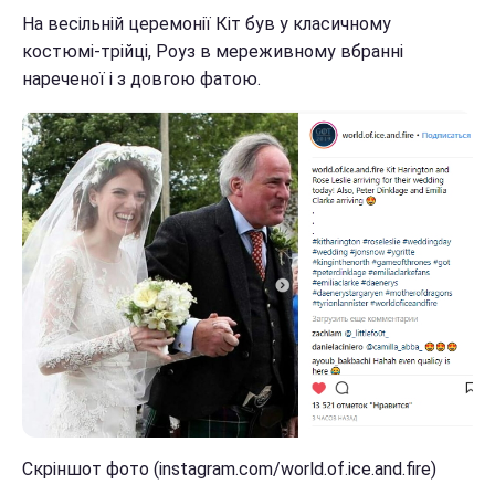
На весільній церемонії Кіт був у класичному
костюмі-трійці, Роуз в мереживному вбранні
нареченої і з довгою фатою.
Скріншот фото (instagram.com/world.of.ice.and.fire)