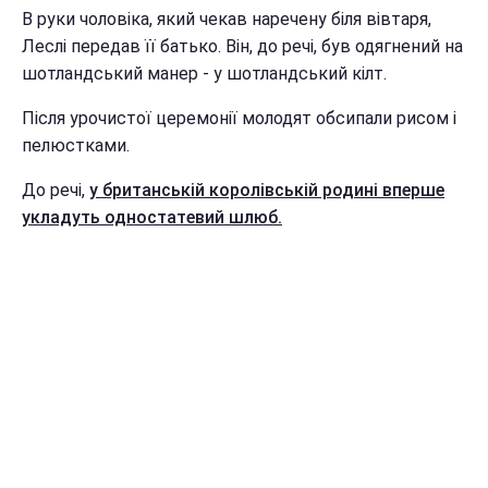
В руки чоловіка, який чекав наречену біля вівтаря,
Леслі передав її батько. Він, до речі, був одягнений на
шотландський манер - у шотландський кілт.
Після урочистої церемонії молодят обсипали рисом і
пелюстками.
До речі,
у британській королівській родині вперше
укладуть одностатевий шлюб.