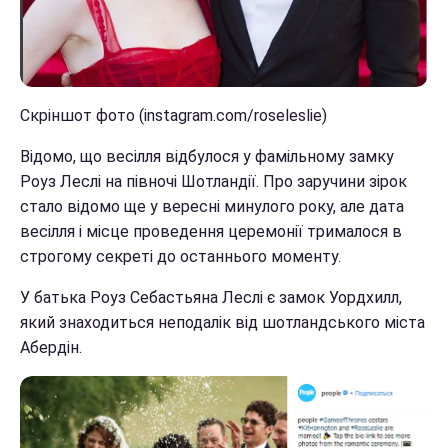
Скріншот фото (instagram.com/roseleslie)
Відомо, що весілля відбулося у фамільному замку
Роуз Леслі на півночі Шотландії. Про заручини зірок
стало відомо ще у вересні минулого року, але дата
весілля і місце проведення церемонії трималося в
строгому секреті до останнього моменту.
У батька Роуз Себастьяна Леслі є замок Уордхилл,
який знаходиться неподалік від шотландського міста
Абердін.