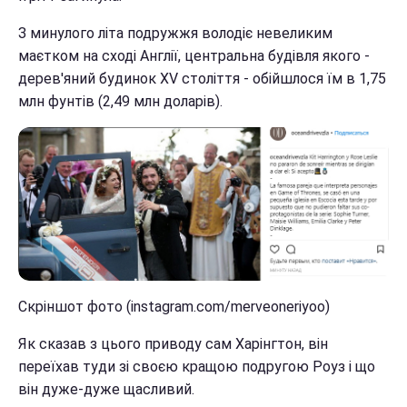
З минулого літа подружжя володіє невеликим
маєтком на сході Англії, центральна будівля якого -
дерев'яний будинок XV століття - обійшлося їм в 1,75
млн фунтів (2,49 млн доларів).
Скріншот фото (instagram.com/merveoneriyoo)
Як сказав з цього приводу сам Харінгтон, він
переїхав туди зі своєю кращою подругою Роуз і що
він дуже-дуже щасливий.