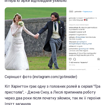
інтерв'ю зірки відповідали ухильно.
Скріншот фото (instagram.com/gotinsider)
Кіт Харінгтон грає одну з головних ролей в серіалі "Гра
престолів", - Джона Сноу, а Леслі припинила роботу
через два роки після початку зйомок, так як її героїня
Ігрітт загинула.