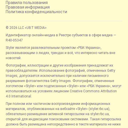
Правила пользования
Правовая информация
Политика конфиденциальности
© 2026 LLC «UBT MEDIA»
Идентификатор онлайн-медиа в Реестре субъектов в сфере медиа —
R40-05347
Styler является развлекательным проектом «РБК-Украина»,
рассказывающим о людях, трендах и всё, что интересно читать вне
новостей.
Фотографии, иллюстрации и другие изображения принадлежат их
правообладателям. Использование фотографий, отмеченных Getty
Images, допускается исключительно при наличии письменного
разрешения фотоагентства Getty Images. Фотографии, отмеченные
логотипом «Styler» или подписанные «Styler» или «РБК-Украина», могут
использоваться на условиях лицензии Creative Commons Attribution
4.0 International.
При полном или частичном воспроизведении информационных
материалов, опубликованных на вебсайте «Styler» (styler.rbc.ua),
обязательно размещение активной гиперссылки на styler.rbc.ua,
открытой для индексации поисковыми системами. Такая гиперссылка
должна быть размещена непосредственно в тексте материала не ниже