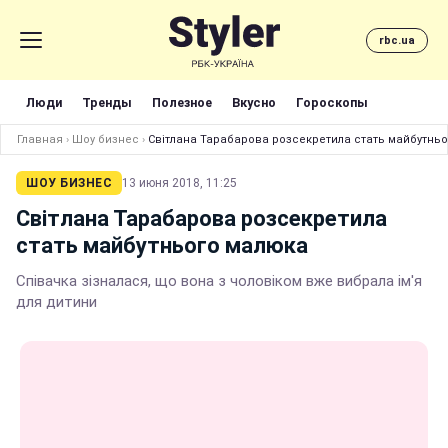
rbc.ua
Люди
Тренды
Полезное
Вкусно
Гороскопы
Главная
›
Шоу бизнес
›
Світлана Тарабарова розсекретила стать майбутнь
ШОУ БИЗНЕС
13 июня 2018, 11:25
Світлана Тарабарова розсекретила
стать майбутнього малюка
Співачка зізналася, що вона з чоловіком вже вибрала ім'я
для дитини