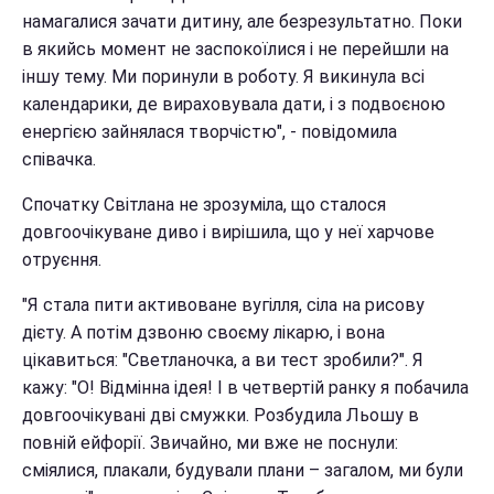
намагалися зачати дитину, але безрезультатно. Поки
в якийсь момент не заспокоїлися і не перейшли на
іншу тему. Ми поринули в роботу. Я викинула всі
календарики, де вираховувала дати, і з подвоєною
енергією зайнялася творчістю", - повідомила
співачка.
Спочатку Світлана не зрозуміла, що сталося
довгоочікуване диво і вирішила, що у неї харчове
отруєння.
"Я стала пити активоване вугілля, сіла на рисову
дієту. А потім дзвоню своєму лікарю, і вона
цікавиться: "Светланочка, а ви тест зробили?". Я
кажу: "О! Відмінна ідея! І в четвертій ранку я побачила
довгоочікувані дві смужки. Розбудила Льошу в
повній ейфорії. Звичайно, ми вже не поснули:
сміялися, плакали, будували плани – загалом, ми були