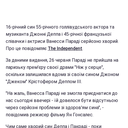
16-річний син 55-річного голлівудського актора та
музиканта Джонні Деппа і 45-річної французької
співачки і актриси Ванесси Параді серйозно хворий.
Про це повідомляє
The Independent
.
За даними видання, 26 червня Параді не прийшла на
паризьку прем'єру своєї драми "Ніж у серце",
оскільки залишилася вдома зі своїм сином Джоном
"Джеком" Крістофером Деппом III.
"На жаль, Ванесса Параді не змогла приєднатися до
нас сьогодні ввечері - їй довелося бути відсутньою
через серйозні проблеми зі здоров'ям сина", -
повідомив режисер фільму Ян Гонсалес.
Чим саме хворий син Деппа і Пакраді - поки