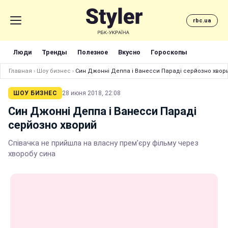
rbc.ua
Люди
Тренды
Полезное
Вкусно
Гороскопы
Главная
›
Шоу бизнес
›
Син Джонні Деппа і Ванесси Параді серйозно хвор
ШОУ БИЗНЕС
28 июня 2018, 22:08
Син Джонні Деппа і Ванесси Параді
серйозно хворий
Співачка не прийшла на власну прем'єру фільму через
хворобу сина