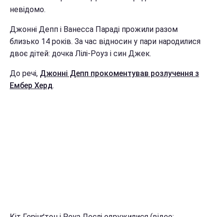
невідомо.
Джонні Депп і Ванесса Параді прожили разом
близько 14 років. За час відносин у пари народилися
двоє дітей: дочка Лілі-Роуз і син Джек.
До речі,
Джонні Депп прокоментував розлучення з
Ембер Херд
.
Кіт Герінґтон і Роуз Леслі одружилися (відео: