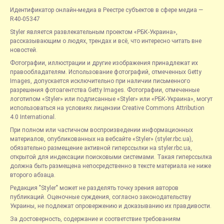
Идентификатор онлайн-медиа в Реестре субъектов в сфере медиа —
R40-05347
Styler является развлекательным проектом «РБК-Украина»,
рассказывающим о людях, трендах и всё, что интересно читать вне
новостей.
Фотографии, иллюстрации и другие изображения принадлежат их
правообладателям. Использование фотографий, отмеченных Getty
Images, допускается исключительно при наличии письменного
разрешения фотоагентства Getty Images. Фотографии, отмеченные
логотипом «Styler» или подписанные «Styler» или «РБК-Украина», могут
использоваться на условиях лицензии Creative Commons Attribution
4.0 International.
При полном или частичном воспроизведении информационных
материалов, опубликованных на вебсайте «Styler» (styler.rbc.ua),
обязательно размещение активной гиперссылки на styler.rbc.ua,
открытой для индексации поисковыми системами. Такая гиперссылка
должна быть размещена непосредственно в тексте материала не ниже
второго абзаца.
Редакция "Styler" может не разделять точку зрения авторов
публикаций. Оценочные суждения, согласно законодательству
Украины, не подлежат опровержению и доказыванию их правдивости.
За достоверность, содержание и соответствие требованиям