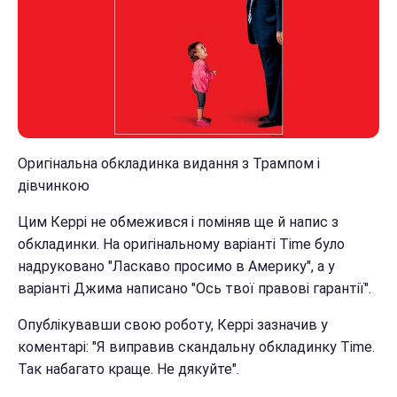
Оригінальна обкладинка видання з Трампом і
дівчинкою
Цим Керрі не обмежився і поміняв ще й напис з
обкладинки. На оригінальному варіанті Time було
надруковано "Ласкаво просимо в Америку", а у
варіанті Джима написано "Ось твої правові гарантії".
Опублікувавши свою роботу, Керрі зазначив у
коментарі: "Я виправив скандальну обкладинку Time.
Так набагато краще. Не дякуйте".