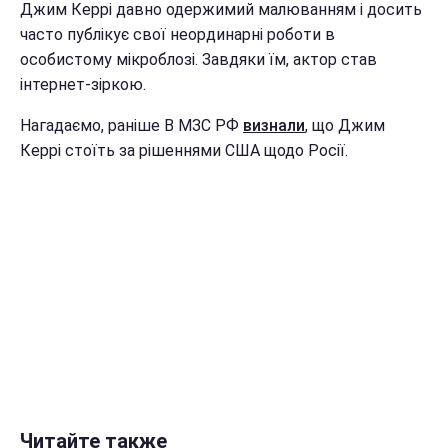
Джим Керрі давно одержимий малюванням і досить
часто публікує свої неординарні роботи в
особистому мікроблозі. Завдяки їм, актор став
інтернет-зіркою.
Нагадаємо, раніше В МЗС РФ
визнали
, що Джим
Керрі стоїть за рішеннями США щодо Росії.
Читайте также