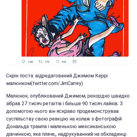
Скрін поста: відредагований Джимом Керрі
малюнком(twitter.com/JimCarrey)
Малюнок, опублікований Джимом, рекордно швидко
зібрав 27 тисяч ретвітів і більше 90 тисяч лайків. З
допомогою нього він яскраво продемонстрував
суспільству свою реакцію на колаж з фотографій
Дональда трампа і маленькою мексиканською
дівчинкою, яка плаче,, надрукуванний на обкладинці