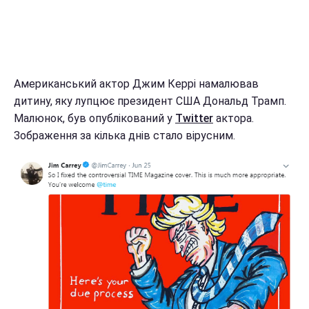
Американський актор Джим Керрі намалював
дитину, яку лупцює президент США Дональд Трамп.
Малюнок, був опублікований у
Twitter
актора.
Зображення за кілька днів стало вірусним.