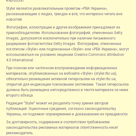
R40-05347
Styler является развлекательным проектом «РБК-Украина»,
рассказывающим о людях, трендах и всё, что интересно читать вне
новостей.
Фотографии, иллюстрации и другие изображения принадлежат их
правообладателям. Использование фотографий, отмеченных Getty
Images, допускается исключительно при наличии письменного
разрешения фотоагентства Getty Images. Фотографии, отмеченные
логотипом «Styler» или подписанные «Styler» или «РБК-Украина», могут
использоваться на условиях лицензии Creative Commons Attribution
4.0 International.
При полном или частичном воспроизведении информационных
материалов, опубликованных на вебсайте «Styler» (styler.rbc.ua),
обязательно размещение активной гиперссылки на styler.rbc.ua,
открытой для индексации поисковыми системами. Такая гиперссылка
должна быть размещена непосредственно в тексте материала не ниже
второго абзаца.
Редакция "Styler" может не разделять точку зрения авторов
публикаций. Оценочные суждения, согласно законодательству
Украины, не подлежат опровержению и доказыванию их правдивости.
За достоверность, содержание и соответствие требованиям
законодательства рекламных материалов ответственность несет
рекламодатель.