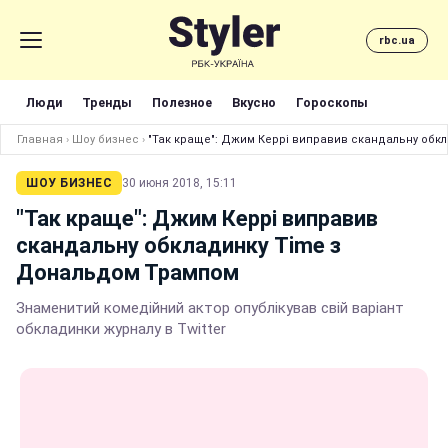
rbc.ua
Люди
Тренды
Полезное
Вкусно
Гороскопы
Главная
›
Шоу бизнес
›
"Так краще": Джим Керрі виправив скандальну обк
ШОУ БИЗНЕС
30 июня 2018, 15:11
"Так краще": Джим Керрі виправив
скандальну обкладинку Time з
Дональдом Трампом
Знаменитий комедійний актор опублікував свій варіант
обкладинки журналу в Twitter