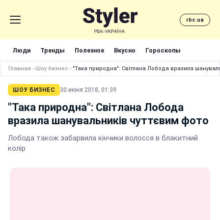
rbc.ua
Люди
Тренды
Полезное
Вкусно
Гороскопы
Главная
›
Шоу бизнес
›
"Така природна": Світлана Лобода вразила шанувал
ШОУ БИЗНЕС
30 июня 2018, 01:39
"Така природна": Світлана Лобода
вразила шанувальників чуттєвим фото
Лобода також забарвила кінчики волосся в блакитний
колір