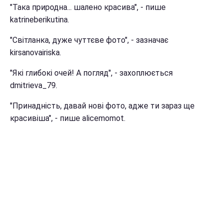
"Така природна... шалено красива", - пише
katrineberikutina.
"Світланка, дуже чуттєве фото", - зазначає
kirsanovairiska.
"Які глибокі очей! А погляд", - захоплюється
dmitrieva_79.
"Принадність, давай нові фото, адже ти зараз ще
красивіша", - пише alicemomot.