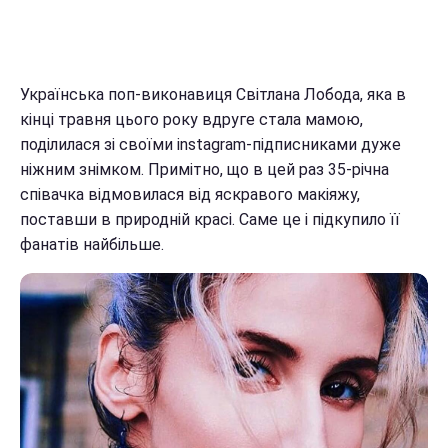
Українська поп-виконавиця Світлана Лобода, яка в
кінці травня цього року вдруге стала мамою,
поділилася зі своїми instagram-підписниками дуже
ніжним знімком. Примітно, що в цей раз 35-річна
співачка відмовилася від яскравого макіяжу,
поставши в природній красі. Саме це і підкупило її
фанатів найбільше.