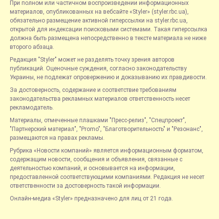
При полном или частичном воспроизведении информационных
материалов, опубликованных на вебсайте «Styler» (styler.rbc.ua),
обязательно размещение активной гиперссылки на styler.rbc.ua,
открытой для индексации поисковыми системами. Такая гиперссылка
должна быть размещена непосредственно в тексте материала не ниже
второго абзаца.
Редакция "Styler" может не разделять точку зрения авторов
публикаций. Оценочные суждения, согласно законодательству
Украины, не подлежат опровержению и доказыванию их правдивости.
За достоверность, содержание и соответствие требованиям
законодательства рекламных материалов ответственность несет
рекламодатель.
Материалы, отмеченные плашками "Пресс-релиз", "Спецпроект",
"Партнерский материал", "Promo", "Благотворительность" и "Резонанс",
размещаются на правах рекламы.
Рубрика «Новости компаний» является информационным форматом,
содержащим новости, сообщения и объявления, связанные с
деятельностью компаний, и основывается на информации,
предоставленной соответствующими компаниями. Редакция не несет
ответственности за достоверность такой информации.
Онлайн-медиа «Styler» предназначено для лиц от 21 года.