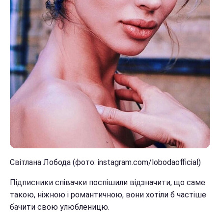
Світлана Лобода (фото: instagram.com/lobodaofficial)
Підписники співачки поспішили відзначити, що саме
такою, ніжною і романтичною, вони хотіли б частіше
бачити свою улюбленицю.