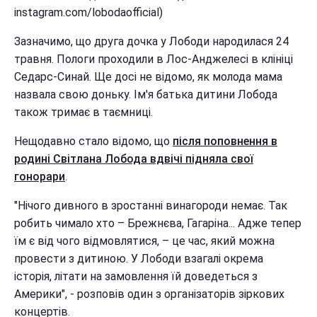
instagram.com/lobodaofficial)
Зазначимо, що друга дочка у Лободи народилася 24
травня. Пологи проходили в Лос-Анджелесі в клініці
Седарс-Синай. Ще досі не відомо, як молода мама
назвала свою доньку. Ім'я батька дитини Лобода
також тримає в таємниці.
Нещодавно стало відомо, що
після поповнення в
родині Світлана Лобода вдвічі підняла свої
гонорари
.
"Нічого дивного в зростанні винагороди немає. Так
робить чимало хто – Брежнєва, Гагаріна... Адже тепер
їм є від чого відмовлятися, – це час, який можна
провести з дитиною. У Лободи взагалі окрема
історія, літати на замовлення їй доведеться з
Америки", - розповів один з організаторів зіркових
концертів.