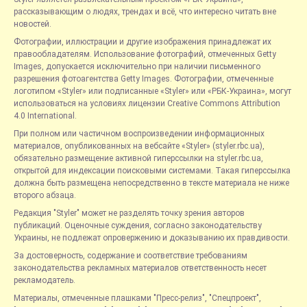
рассказывающим о людях, трендах и всё, что интересно читать вне
новостей.
Фотографии, иллюстрации и другие изображения принадлежат их
правообладателям. Использование фотографий, отмеченных Getty
Images, допускается исключительно при наличии письменного
разрешения фотоагентства Getty Images. Фотографии, отмеченные
логотипом «Styler» или подписанные «Styler» или «РБК-Украина», могут
использоваться на условиях лицензии Creative Commons Attribution
4.0 International.
При полном или частичном воспроизведении информационных
материалов, опубликованных на вебсайте «Styler» (styler.rbc.ua),
обязательно размещение активной гиперссылки на styler.rbc.ua,
открытой для индексации поисковыми системами. Такая гиперссылка
должна быть размещена непосредственно в тексте материала не ниже
второго абзаца.
Редакция "Styler" может не разделять точку зрения авторов
публикаций. Оценочные суждения, согласно законодательству
Украины, не подлежат опровержению и доказыванию их правдивости.
За достоверность, содержание и соответствие требованиям
законодательства рекламных материалов ответственность несет
рекламодатель.
Материалы, отмеченные плашками "Пресс-релиз", "Спецпроект",