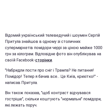
Відомий український телеведучий і шоумен Сергій
Притула знайшов в одному зі столичних
супермаркетів помідори черрі за ціною майже 1000
грн за кілограм. Відповідне фото він опублікував на
своїй Facebook-
сторінки
.
"Набридли пости про сніг і Трампа? Не питання!
Помідор! Тепер я бачив все... Це Київ, крихітко!" -
написав Притула.
Він також показав, "щоб контраст відчувався
гостріше", скільки коштують "нормальні" помідори,
які лежать поруч.