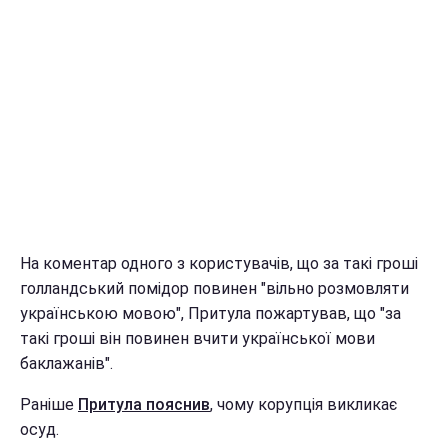
На коментар одного з користувачів, що за такі гроші
голландський помідор повинен "вільно розмовляти
українською мовою", Притула пожартував, що "за
такі гроші він повинен вчити української мови
баклажанів".
Раніше
Притула пояснив
, чому корупція викликає
осуд.