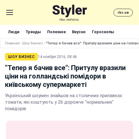
rbc.ua
Люди
Тренды
Полезное
Вкусно
Гороскопы
Главная
›
Шоу бизнес
›
"Тепер я бач
ШОУ БИЗНЕС
14 ноября 2016, 08:46
"Тепер я бачив все": Притулу вразили
ціни на голландські помідори в
київському супермаркеті
Український шоумен знайшов на столичних прилавках
томати, які коштують у 26 дорожче "нормальних"
помідорів