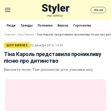
rbc.ua
Люди
Тренды
Полезное
Вкусно
Гороскопы
Главная
›
Шоу бизнес
›
Тіна Кароль представила проникливу пісню про ди
ШОУ БИЗНЕС
02 декабря 2016, 14:50
Тіна Кароль представила проникливу
пісню про дитинство
Виконати пісню Тіни допомогли діти-учасники шоу