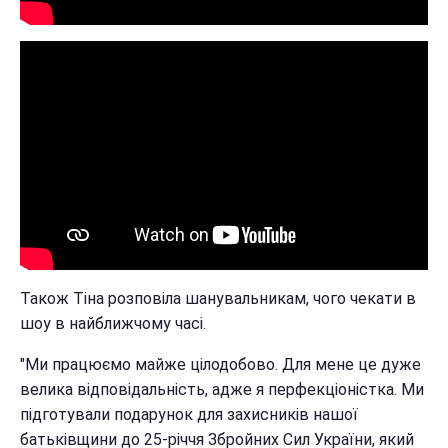
Також Тіна розповіла шанувальникам, чого чекати в
шоу в найближчому часі.
"Ми працюємо майже цілодобово. Для мене це дуже
велика відповідальність, адже я перфекціоністка. Ми
підготували подарунок для захисників нашої
батьківщини до 25-річчя Збройних Сил України, який