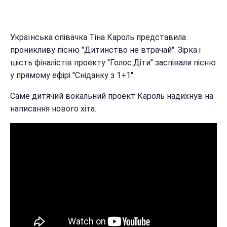
Українська співачка Тіна Кароль представила
проникливу пісню "Дитинство не втрачай". Зірка і
шість фіналістів проекту "Голос.Діти" заспівали пісню
у прямому ефірі "Сніданку з 1+1".
Саме дитячий вокальний проект Кароль надихнув на
написання нового хіта.