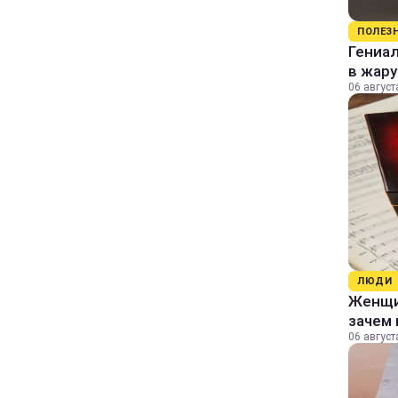
ПОЛЕЗ
Гениал
в жару
06 август
ЛЮДИ
Женщин
зачем 
06 август