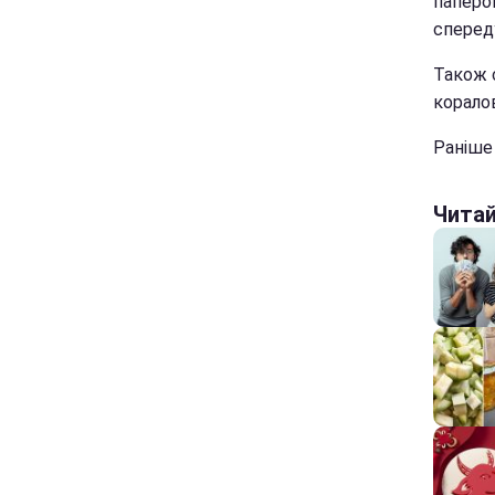
паперов
спереду
Також 
коралов
Раніш
Чита