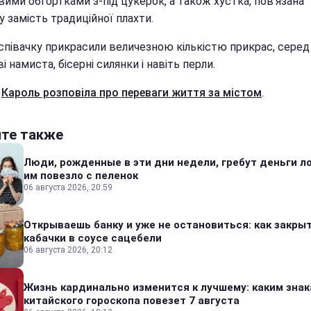
ими обгортками з-під цукерок, а також хустка, пов'язана
 замість традиційної плахти.
співачку прикрасили величезною кількістю прикрас, серед
і намиста, бісерні силянки і навіть перли.
е
Кароль розповіла про переваги життя за містом
.
йте также
Люди, рожденные в эти дни недели, гребут деньги л
им повезло с пеленок
06 августа 2026, 20:59
Открываешь банку и уже не остановиться: как закры
кабачки в соусе сацебели
06 августа 2026, 20:12
Жизнь кардинально изменится к лучшему: каким зна
китайского гороскопа повезет 7 августа