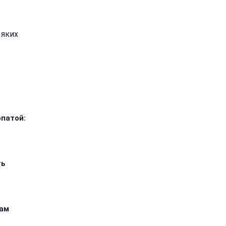
 яких
опатой:
ть
кам