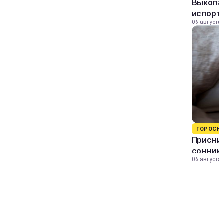
Выкопа
испор
06 август
ГОРОС
Присни
сонни
06 август