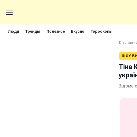
Люди
Тренды
Полезное
Вкусно
Гороскопы
Главная
›
ШОУ Б
Тіна 
украї
Відома с