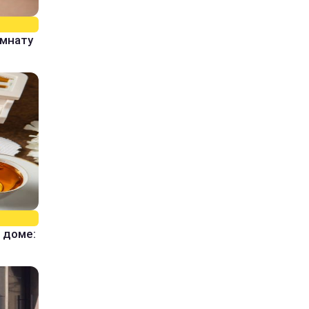
омнату
 доме: