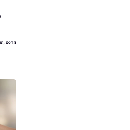
з
л, хотя