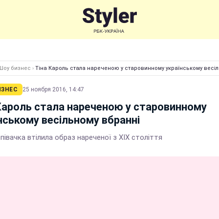
Шоу бизнес
›
Тіна Кароль стала нареченою у старовинному українському весі
ИЗНЕС
25 ноября 2016, 14:47
Кароль стала нареченою у старовинному
нському весільному вбранні
півачка втілила образ нареченої з XIX століття