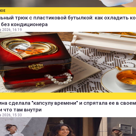
НОЕ
ьный трюк с пластиковой бутылкой: как охладить к
 без кондиционера
а 2026, 16:19
а сделала "капсулу времени" и спрятала ее в своем
и что там внутри
а 2026, 15:33