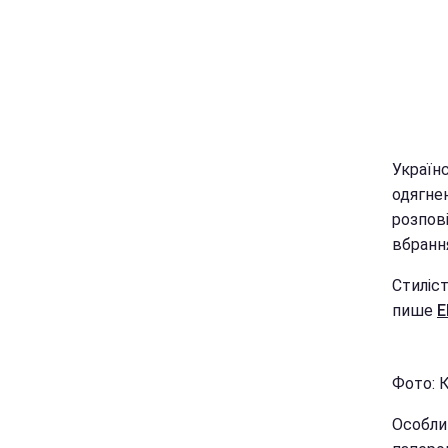
Українс
одягнен
розпові
вбрання
Стиліст
пише
E
Фото: К
Особлив