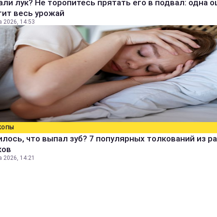
ли лук? Не торопитесь прятать его в подвал: одна 
тит весь урожай
а 2026, 14:53
КОПЫ
лось, что выпал зуб? 7 популярных толкований из р
ков
а 2026, 14:21