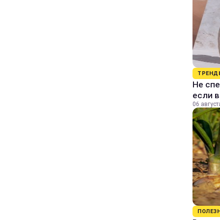
ТРЕНД
Не спе
если 
06 август
ПОЛЕЗ