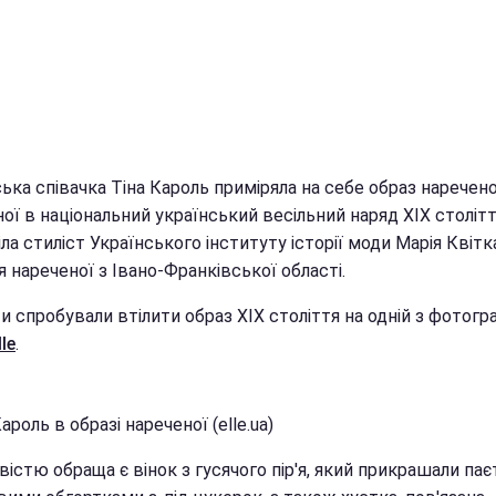
ька співачка Тіна Кароль приміряла на себе образ наречено
ої в національний український весільний наряд XIX столітт
ла стиліст Українського інституту історії моди Марія Квітк
 нареченої з Івано-Франківської області.
и спробували втілити образ XIX століття на одній з фотогра
lle
.
ароль в образі нареченої (elle.ua)
істю обраща є вінок з гусячого пір'я, який прикрашали пає