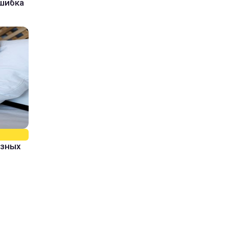
ошибка
азных