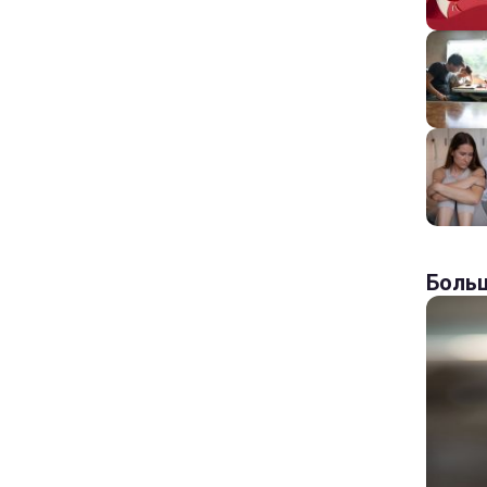
Больш