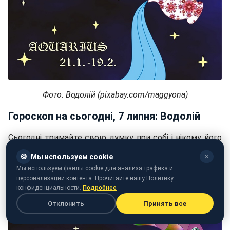
Фото: Водолій (pixabay.com/maggyona)
Гороскоп на сьогодні, 7 липня: Водолій
Сьогодні тримайте свою думку при собі і нікому його
не нав'язуйте. Краще присвятіть себе заняття
🍪
Мы используем cookie
✕
улюбленою справою.
Мы используем файлы cookie для анализа трафика и
персонализации контента. Прочитайте нашу Политику
конфиденциальности.
Подробнее
Отклонить
Принять все