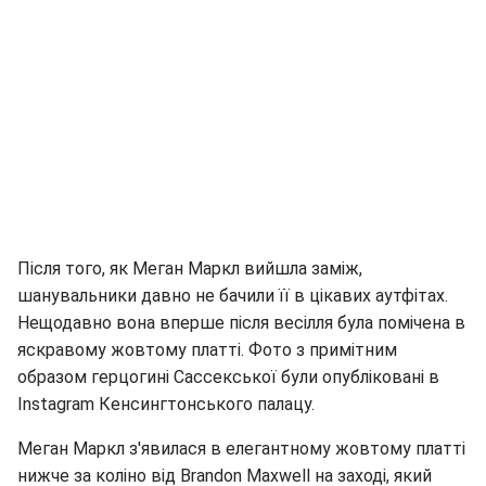
Після того, як Меган Маркл вийшла заміж,
шанувальники давно не бачили її в цікавих аутфітах.
Нещодавно вона вперше після весілля була помічена в
яскравому жовтому платті. Фото з примітним
образом герцогині Сассекської були опубліковані в
Instagram Кенсингтонського палацу.
Меган Маркл з'явилася в елегантному жовтому платті
нижче за коліно від Brandon Maxwell на заході, який