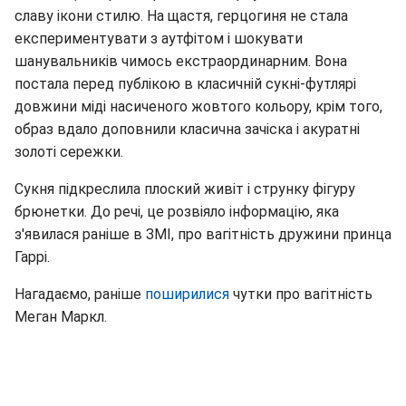
славу ікони стилю. На щастя, герцогиня не стала
експериментувати з аутфітом і шокувати
шанувальників чимось екстраординарним. Вона
постала перед публікою в класичній сукні-футлярі
довжини міді насиченого жовтого кольору, крім того,
образ вдало доповнили класична зачіска і акуратні
золоті сережки.
Сукня підкреслила плоский живіт і струнку фігуру
брюнетки. До речі, це розвіяло інформацію, яка
з'явилася раніше в ЗМІ, про вагітність дружини принца
Гаррі.
Нагадаємо, раніше
поширилися
чутки про вагітність
Меган Маркл.