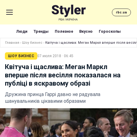
rbc.ua
Люди
Тренды
Полезное
Вкусно
Гороскопы
Главная
›
Шоу бизнес
›
Квітуча і щаслива: Меган Маркл вперше після весілл
ШОУ БИЗНЕС
07 июля 2018 · 06:45
Квітуча і щаслива: Меган Маркл
вперше після весілля показалася на
публіці в яскравому образі
Дружина принца Гаррі давно не радувала
шанувальників цікавими образами