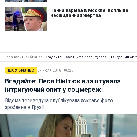
Главная
›
Шоу бизнес
›
Вгадайте: Леся Нікітюк влаштувала інтригуючий опи
ШОУ БИЗНЕС
07 июля 2018 · 06:26
Вгадайте: Леся Нікітюк влаштувала
інтригуючий опит у соцмережі
Відома телеведуча опублікувала яскраве фото,
зроблене в Грузії