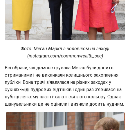
Фото: Меган Маркл з чоловіком на заході
(instagram.com/commonwealth_sec)
Всі образи, які демонструвала Меган були досить
стриманими і не викликали колишнього захоплення
публіки. Вона тричі з'являлася на різних заходах у
сукнях-міді пудрових відтінків і один раз з'явилася на
публіці легкому платті-халаті світлого кольору. Однак
шанувальники це не оцінили і визнали досить нудним.