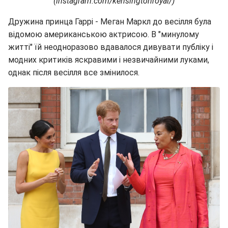
(instagram.com/kensingtonroyal/)
Дружина принца Гаррі - Меган Маркл до весілля була
відомою американською актрисою. В "минулому
житті" їй неодноразово вдавалося дивувати публіку і
модних критиків яскравими і незвичайними луками,
однак після весілля все змінилося.