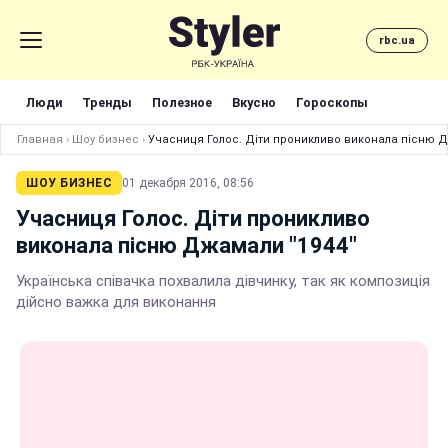
rbc.ua
Люди
Тренды
Полезное
Вкусно
Гороскопы
Главная
›
Шоу бизнес
›
Учасниця Голос. Діти проникливо виконала пісню Д
ШОУ БИЗНЕС
01 декабря 2016, 08:56
Учасниця Голос. Діти проникливо
виконала пісню Джамали "1944"
Українська співачка похвалила дівчинку, так як композиція
дійсно важка для виконання