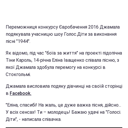
Переможниця конкурсу Євробачення 2016 Джамала
подякувала учасницю шоу Голос.Діти за виконання
пісні "1944".
Як відомо, під час "боїв за життя" на проекті підопічна
Тіни Кароль, 14-річна Еліна Іващенко співала пісню, з
якої Джамала здобула перемогу на конкурсі в
Стокгольмі.
Джамала висловила подяку дівчинці на своїй сторінці
в
Facebook.
"Еліна, спасибі! На жаль, це дуже важка пісня, дійсно...
У всіх сенсах! Ти – молодець! Бажаю удачі на "Голосі.
Діти", - написала співачка.