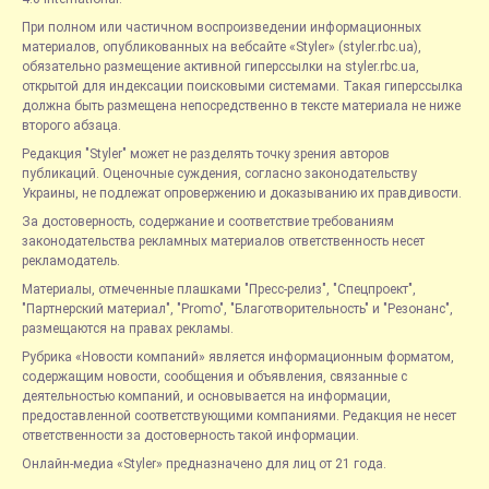
При полном или частичном воспроизведении информационных
материалов, опубликованных на вебсайте «Styler» (styler.rbc.ua),
обязательно размещение активной гиперссылки на styler.rbc.ua,
открытой для индексации поисковыми системами. Такая гиперссылка
должна быть размещена непосредственно в тексте материала не ниже
второго абзаца.
Редакция "Styler" может не разделять точку зрения авторов
публикаций. Оценочные суждения, согласно законодательству
Украины, не подлежат опровержению и доказыванию их правдивости.
За достоверность, содержание и соответствие требованиям
законодательства рекламных материалов ответственность несет
рекламодатель.
Материалы, отмеченные плашками "Пресс-релиз", "Спецпроект",
"Партнерский материал", "Promo", "Благотворительность" и "Резонанс",
размещаются на правах рекламы.
Рубрика «Новости компаний» является информационным форматом,
содержащим новости, сообщения и объявления, связанные с
деятельностью компаний, и основывается на информации,
предоставленной соответствующими компаниями. Редакция не несет
ответственности за достоверность такой информации.
Онлайн-медиа «Styler» предназначено для лиц от 21 года.