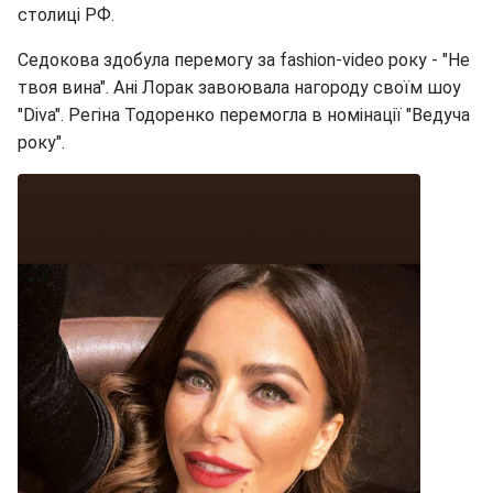
столиці РФ.
Седокова здобула перемогу за fashion-video року - "Не
твоя вина". Ані Лорак завоювала нагороду своїм шоу
"Diva". Регіна Тодоренко перемогла в номінації "Ведуча
року".