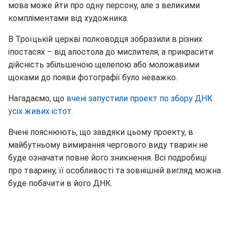
мова може йти про одну персону, але з великими
компліментами від художника.
В Троїцькій церкві полководця зобразили в різних
іпостасях – від апостола до мислителя, а прикрасити
дійсність збільшеною щелепою або моложавими
щоками до появи фотографії було неважко.
Нагадаємо, що
вчені запустили проект по збору ДНК
усіх живих істот
.
Вчені пояснюють, що завдяки цьому проекту, в
майбутньому вимирання чергового виду тварин не
буде означати повне його зникнення. Всі подробиці
про тварину, її особливості та зовнішній вигляд можна
буде побачити в його ДНК.