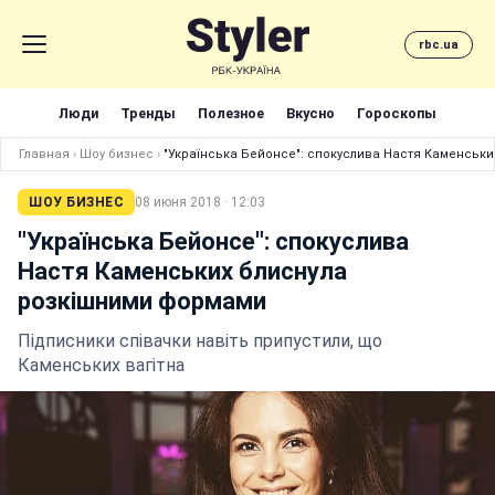
rbc.ua
Люди
Тренды
Полезное
Вкусно
Гороскопы
Главная
›
Шоу бизнес
›
"Українська Бейонсе": спокуслива Настя Каменськ
ШОУ БИЗНЕС
08 июня 2018 · 12:03
"Українська Бейонсе": спокуслива
Настя Каменських блиснула
розкішними формами
Підписники співачки навіть припустили, що
Каменських вагітна