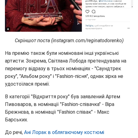
Скріншот поста (instagram.com/reginatodorenko)
На премію також були номіновані інші українські
артисти. Зокрема, Світлана Лобода претендувала на
перемогу відразу в трьох номінаціях - "Саундтрек
року", "Альбом року" і "Fashion-пісня", однак зірка не
удостоїлася премії.
В категорії "Відкриття року" був заявлений Артем
Пивоваров, в номінації "Fashion-співачка" - Віра
Брежнєва, в номінації "Fashion співак" - Макс
Барських.
До речі,
Ані Лорак в облягаючому костюмі