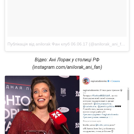
Публікація від anilorak Фан клуб 06.06.17 (@anilorak_ani_fan)
8 
Відео: Ані Лорак у столиці РФ
(instagram.com/anilorak_ani_fan)