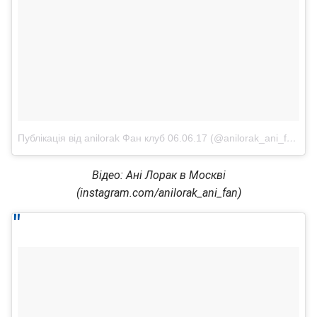
Публікація від anilorak Фан клуб 06.06.17 (@anilorak_ani_fan)
7 
Відео: Ані Лорак в Москві
(instagram.com/anilorak_ani_fan)