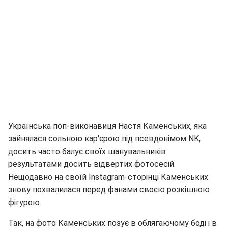
Українська поп-виконавиця Настя Каменських, яка
зайнялася сольною кар'єрою під псевдонімом NK,
досить часто балує своїх шанувальників
результатами досить відвертих фотосесій.
Нещодавно на своїй Іnstagram-сторінці Каменських
знову похвалилася перед фанами своєю розкішною
фігурою.
Так, на фото Каменських позує в облягаючому боді і в