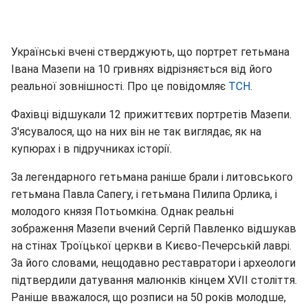
Українські вчені стверджують, що портрет гетьмана
Івана Мазепи на 10 гривнях відрізняється від його
реальної зовнішності. Про це повідомляє
ТСН
.
Фахівці відшукали 12 прижиттєвих портретів Мазепи.
З'ясувалося, що на них він не так виглядає, як на
купюрах і в підручниках історії.
За легендарного гетьмана раніше брали і литовського
гетьмана Павла Сапегу, і гетьмана Пилипа Орлика, і
молодого князя Потьомкіна. Однак реальні
зображення Мазепи вчений Сергій Павленко відшукав
на стінах Троїцької церкви в Києво-Печерській лаврі.
За його словами, нещодавно реставратори і археологи
підтвердили датування малюнків кінцем ХVII століття.
Раніше вважалося, що розписи на 50 років молодше,