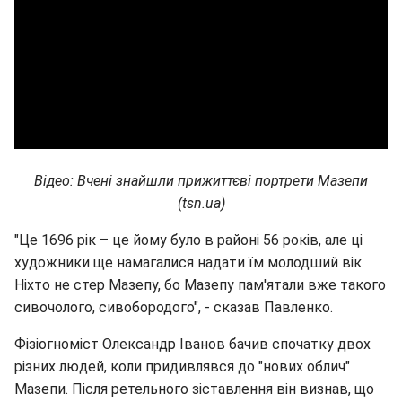
Відео: Вчені знайшли прижиттєві портрети Мазепи
(tsn.ua)
"Це 1696 рік – це йому було в районі 56 років, але ці
художники ще намагалися надати їм молодший вік.
Ніхто не стер Мазепу, бо Мазепу пам'ятали вже такого
сивочолого, сивобородого", - сказав Павленко.
Фізіогноміст Олександр Іванов бачив спочатку двох
різних людей, коли придивлявся до "нових облич"
Мазепи. Після ретельного зіставлення він визнав, що