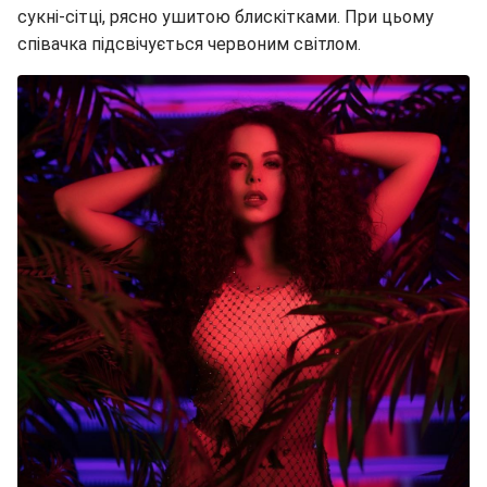
сукні-сітці, рясно ушитою блискітками. При цьому
співачка підсвічується червоним світлом.