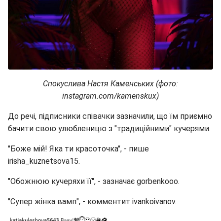
Спокуслива Настя Каменських (фото:
instagram.com/kamenskux)
До речі, підписники співачки зазначили, що їм приємно
бачити свою улюбленицю з "традиційними" кучерями.
"Боже мій! Яка ти красоточка", - пише
irisha_kuznetsova15.
"Обожнюю кучеряхи її", - зазначає gorbenkooo.
"Супер жінка вамп", - комментит ivankoivanov.