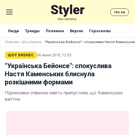
rbc.ua
Люди
Тренды
Полезное
Вкусно
Гороскопы
Главная
›
Шоу бизнес
›
"Українська Бейонсе": спокуслива Настя Каменськ
ШОУ БИЗНЕС
08 июня 2018, 12:03
"Українська Бейонсе": спокуслива
Настя Каменських блиснула
розкішними формами
Підписники співачки навіть припустили, що Каменських
вагітна