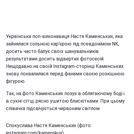
Українська поп-виконавиця Настя Каменських, яка
зайнялася сольною кар'єрою під псевдонімом NK,
досить часто балує своїх шанувальників
результатами досить відвертих фотосесій.
Нещодавно на своїй Іnstagram-сторінці Каменських
знову похвалилася перед фанами своєю розкішною
фігурою.
Так, на фото Каменських позує в облягаючому боді і
в сукні-сітці, рясно ушитою блискітками. При цьому
співачка підсвічується червоним світлом.
Спокуслива Настя Каменських (фото:
instagram.com/kamenskux)