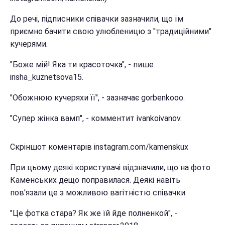
До речі, підписники співачки зазначили, що їм
приємно бачити свою улюбленицю з "традиційними"
кучерями.
"Боже мій! Яка ти красоточка", - пише
irisha_kuznetsova15.
"Обожнюю кучеряхи її", - зазначає gorbenkooo.
"Супер жінка вамп", - комментит ivankoivanov.
Скріншот коментарів instagram.com/kamenskux
При цьому деякі користувачі відзначили, що на фото
Каменських дещо поправилася. Деякі навіть
пов'язали це з можливою вагітністю співачки.
"Це фотка стара? Як же їй йде полненкой", -