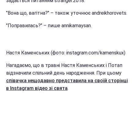
задається питанням stranger.2018.
"Вона що, вагітна?" – також уточнює andreikhorovets.
"Поправилась?" – пише annikamaysan.
Настя Каменських (фото: instagram.com/kamenskux)
Нагадаємо, що в травні Настя Каменських і Потап
відзначили спільний день народження. При цьому
співачка нещодавно представила на своїй сторінці
в Instagram відео зі свята
.