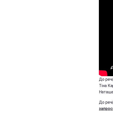
До речі
Тіна Ка
Наташа 
До речі
запрос