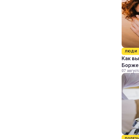
ЛЮДИ
Как в
Борже
07 август
ПОЛЕЗ