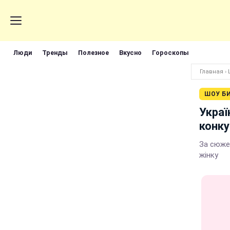
Люди
Тренды
Полезное
Вкусно
Гороскопы
Главная
›
ШОУ Б
Украї
конку
За сюжет
жінку