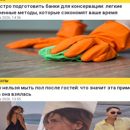
стро подготовить банки для консервации: легкие
ренные методы, которые сэкономят ваше время
а 2026, 14:36
КОПЫ
 нельзя мыть пол после гостей: что значит эта прим
 она взялась
а 2026, 13:55