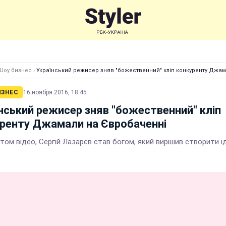
Шоу бизнес
›
Український режисер зняв "божественний" кліп конкуренту Джа
ИЗНЕС
16 ноября 2016, 18:45
нський режисер зняв "божественний" кліп
ренту Джамали на Євробаченні
ом відео, Сергій Лазарєв став богом, який вирішив створити і