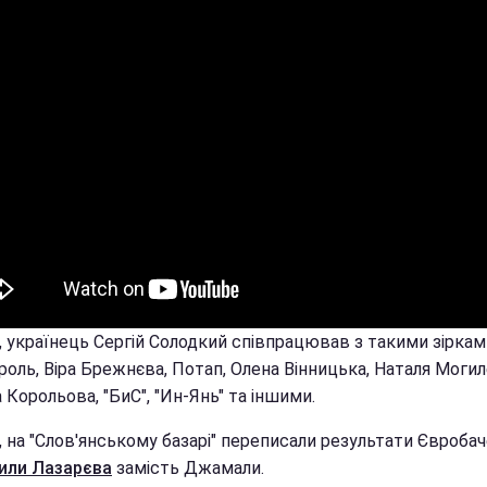
, українець Сергій Солодкий співпрацював з такими зіркам
роль, Віра Брежнєва, Потап, Олена Вінницька, Наталя Моги
Корольова, "БиС", "Ин-Янь" та іншими.
, на "Слов'янському базарі" переписали результати Євробач
или Лазарєва
замість Джамали.