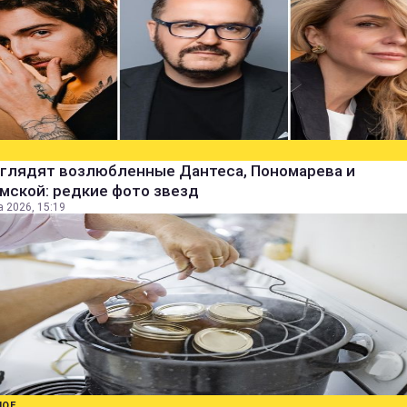
ыглядят возлюбленные Дантеса, Пономарева и
мской: редкие фото звезд
а 2026, 15:19
НОЕ