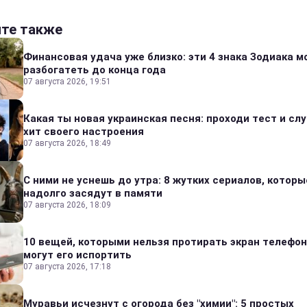
йте также
Финансовая удача уже близко: эти 4 знака Зодиака м
разбогатеть до конца года
07 августа 2026, 19:51
Какая ты новая украинская песня: проходи тест и сл
хит своего настроения
07 августа 2026, 18:49
С ними не уснешь до утра: 8 жутких сериалов, которы
надолго засядут в памяти
07 августа 2026, 18:09
10 вещей, которыми нельзя протирать экран телефон
могут его испортить
07 августа 2026, 17:18
Муравьи исчезнут с огорода без "химии": 5 простых