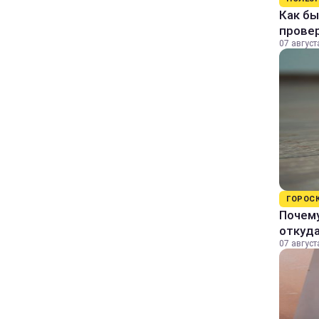
Как бы
прове
07 август
ГОРОС
Почему
откуда
07 август