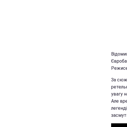
Відомий
Євробач
Режисе
За сюж
ретельн
увагу н
Але вре
легенд
засмут