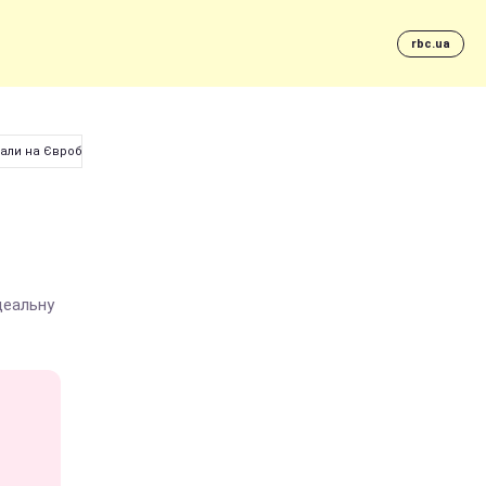
rbc.ua
мали на Євробаченні
деальну