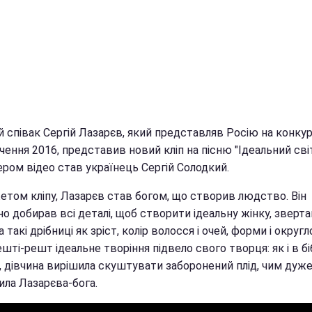
 співак Сергій Лазарєв, який представляв Росію на конкур
ення 2016, представив новий кліп на пісню "Ідеальний світ
ром відео став українець Сергій Солодкий.
етом кліпу, Лазарєв став богом, що створив людство. Він
о добирав всі деталі, щоб створити ідеальну жінку, зверт
а такі дрібниці як зріст, колір волосся і очей, форми і округл
шті-решт ідеальне творіння підвело свого творця: як і в бі
і, дівчина вирішила скуштувати заборонений плід, чим дуж
ила Лазарєва-бога.