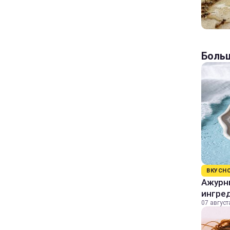
Больш
ВКУСН
Ажурны
ингре
07 август