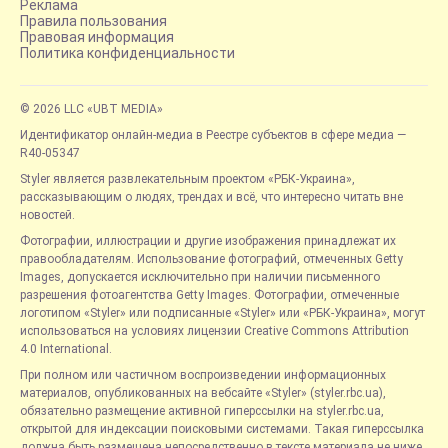
Реклама
Правила пользования
Правовая информация
Политика конфиденциальности
© 2026 LLC «UBT MEDIA»
Идентификатор онлайн-медиа в Реестре субъектов в сфере медиа —
R40-05347
Styler является развлекательным проектом «РБК-Украина»,
рассказывающим о людях, трендах и всё, что интересно читать вне
новостей.
Фотографии, иллюстрации и другие изображения принадлежат их
правообладателям. Использование фотографий, отмеченных Getty
Images, допускается исключительно при наличии письменного
разрешения фотоагентства Getty Images. Фотографии, отмеченные
логотипом «Styler» или подписанные «Styler» или «РБК-Украина», могут
использоваться на условиях лицензии Creative Commons Attribution
4.0 International.
При полном или частичном воспроизведении информационных
материалов, опубликованных на вебсайте «Styler» (styler.rbc.ua),
обязательно размещение активной гиперссылки на styler.rbc.ua,
открытой для индексации поисковыми системами. Такая гиперссылка
должна быть размещена непосредственно в тексте материала не ниже