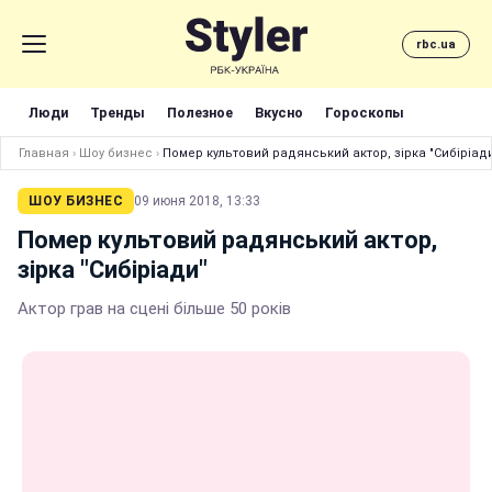
rbc.ua
Люди
Тренды
Полезное
Вкусно
Гороскопы
Главная
›
Шоу бизнес
›
Помер культовий радянський актор, зірка "Сибіріад
ШОУ БИЗНЕС
09 июня 2018, 13:33
Помер культовий радянський актор,
зірка "Сибіріади"
Актор грав на сцені більше 50 років