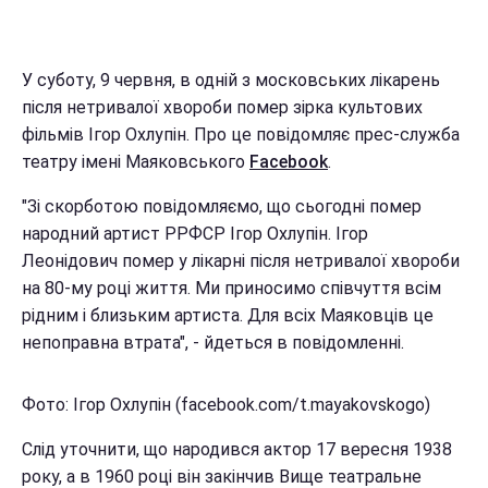
У суботу, 9 червня, в одній з московських лікарень
після нетривалої хвороби помер зірка культових
фільмів Ігор Охлупін. Про це повідомляє прес-служба
театру імені Маяковського
Facebook
.
"Зі скорботою повідомляємо, що сьогодні помер
народний артист РРФСР Ігор Охлупін. Ігор
Леонідович помер у лікарні після нетривалої хвороби
на 80-му році життя. Ми приносимо співчуття всім
рідним і близьким артиста. Для всіх Маяковців це
непоправна втрата", - йдеться в повідомленні.
Фото: Ігор Охлупін (facebook.com/t.mayakovskogo)
Слід уточнити, що народився актор 17 вересня 1938
року, а в 1960 році він закінчив Вище театральне