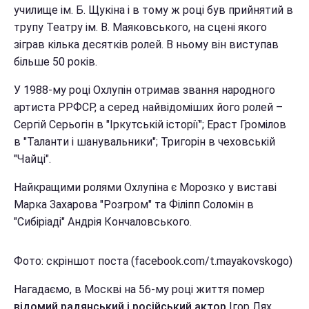
училище ім. Б. Щукіна і в тому ж році був прийнятий в
трупу Театру ім. В. Маяковського, на сцені якого
зіграв кілька десятків ролей. В ньому він виступав
більше 50 років.
У 1988-му році Охлупін отримав звання народного
артиста РРФСР, а серед найвідоміших його ролей –
Сергій Серьогін в "Іркутській історії"; Ераст Громілов
в "Таланти і шанувальники"; Тригорін в чеховській
"Чайці".
Найкращими ролями Охлупіна є Морозко у виставі
Марка Захарова "Розгром" та Філіпп Соломін в
"Сибіріаді" Андрія Кончаловського.
Фото: скріншот поста (facebook.com/t.mayakovskogo)
Нагадаємо, в Москві на 56-му році життя помер
відомий радянський і російський актор
Ігор Лях,