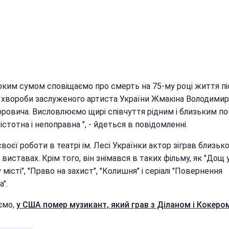
боким сумом сповіщаємо про смерть на 75-му році життя пі
 хвороби заслуженого артиста України Жмакіна Володимир
ровича. Висловлюємо щирі співчуття рідним і близьким пок
істотна і непоправна ", - йдеться в повідомленні.
своєї роботи в театрі ім. Лесі Українки актор зіграв близьк
 виставах. Крім того, він знімався в таких фільму, як "Дощ 
місті", "Право на захист", "Колишня" і серіалі "Повернення
".
ємо,
у США помер музикант, який грав з Діланом і Кокеро