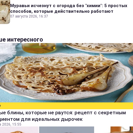
Муравьи исчезнут с огорода без "химии": 5 простых
способов, которые действительно работают
07 августа 2026, 16:37
е интересного
О
е блины, которые не рвутся: рецепт с секретным
диентом для идеальных дырочек
а 2026, 15:55