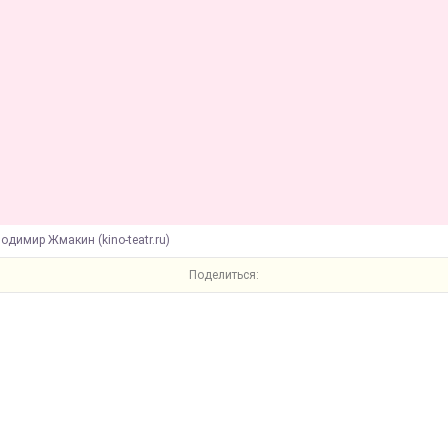
одимир Жмакин (kino-teatr.ru)
Поделиться: