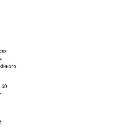
сля
а
ійного.
о 60
у
м
.