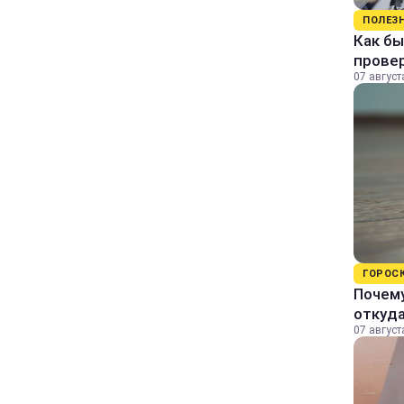
ПОЛЕЗ
Как бы
прове
07 август
ГОРОС
Почему
откуда
07 август