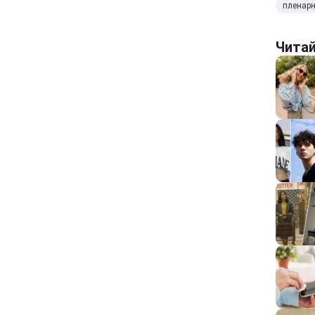
пленарн
Чита