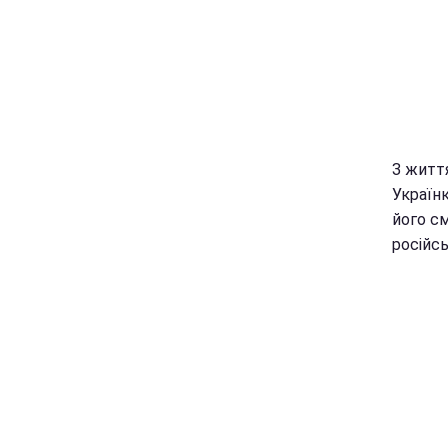
З житт
Українк
його с
російсь