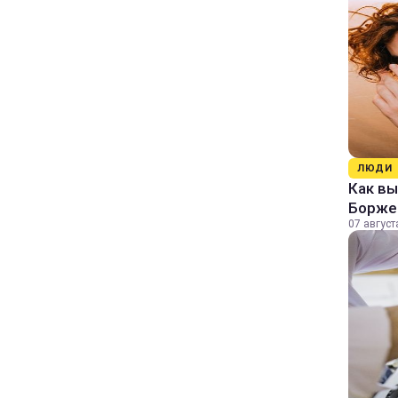
ЛЮДИ
Как в
Борже
07 август