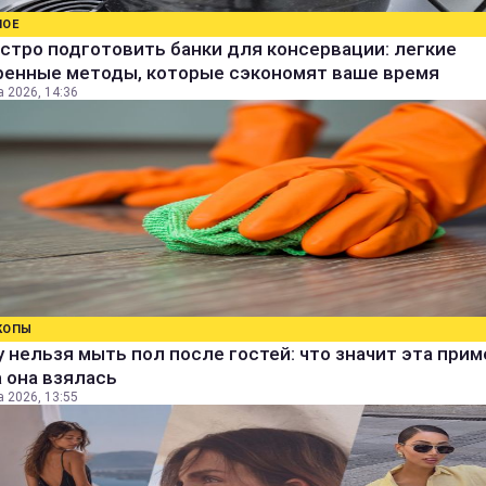
НОЕ
стро подготовить банки для консервации: легкие
ренные методы, которые сэкономят ваше время
а 2026, 14:36
КОПЫ
 нельзя мыть пол после гостей: что значит эта прим
 она взялась
а 2026, 13:55