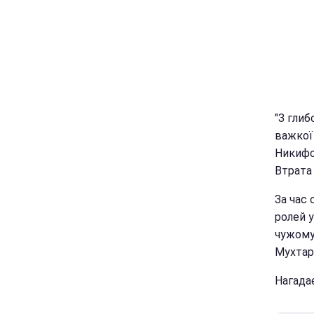
"З гли
важкої
Никифо
Втрата 
За час 
ролей у
чужому 
Мухтара
Нагада