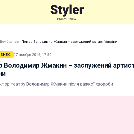
Шоу бизнес
›
Помер Володимир Жмакин – заслужений артист України
ИЗНЕС
17 ноября 2016, 17:50
р Володимир Жмакин – заслужений артис
ни
ктор театру Володимир Жмакин після важкої хвороби