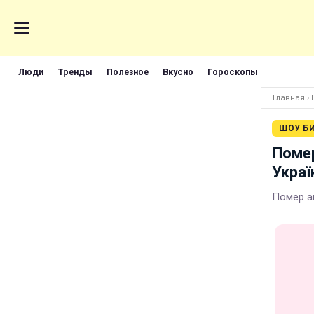
Люди
Тренды
Полезное
Вкусно
Гороскопы
Главная
›
ШОУ Б
Поме
Украї
Помер а