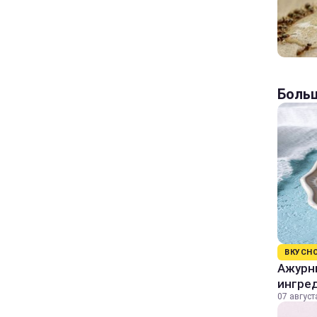
Больш
ВКУСН
Ажурны
ингре
07 август