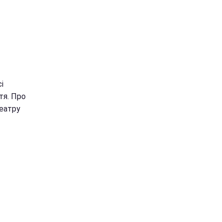
і
тя. Про
театру