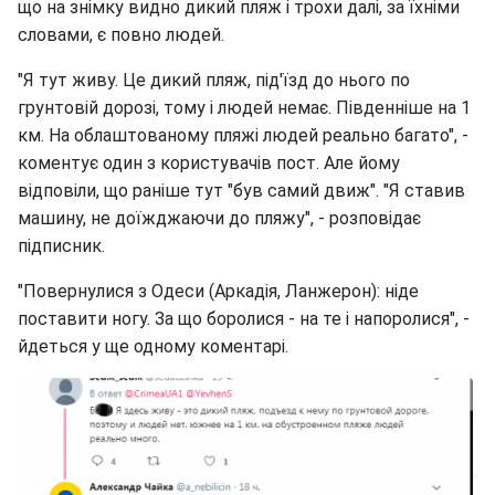
що на знімку видно дикий пляж і трохи далі, за їхніми
словами, є повно людей.
"Я тут живу. Це дикий пляж, під'їзд до нього по
грунтовій дорозі, тому і людей немає. Південніше на 1
км. На облаштованому пляжі людей реально багато", -
коментує один з користувачів пост. Але йому
відповіли, що раніше тут "був самий движ". "Я ставив
машину, не доїжджаючи до пляжу", - розповідає
підписник.
"Повернулися з Одеси (Аркадія, Ланжерон): ніде
поставити ногу. За що боролися - на те і напоролися", -
йдеться у ще одному коментарі.