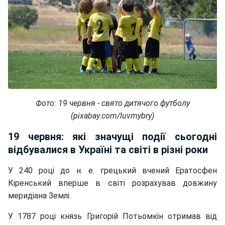
Фото: 19 червня - свято дитячого футболу
(pixabay.com/luvmybry)
19 червня: які значущі події сьогодні
відбувалися в Україні та світі в різні роки
У 240 році до н. е. грецький вчений Ератосфен
Кіренський вперше в світі розрахував довжину
меридіана Землі.
У 1787 році князь Григорій Потьомкін отримав від