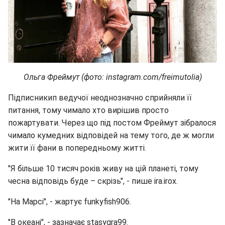
Ольга Фреймут (фото: instagram.com/freimutolia)
Підписникип ведучої неоднозначно сприйняли її
питання, тому чимало хто вирішив просто
пожартувати. Через що під постом Фреймут зібралося
чимало кумедних відповідей на тему того, де ж могли
жити її фани в попередньому житті.
"Я більше 10 тисяч років живу на цій планеті, тому
чесна відповідь буде – скрізь", - пише ira.irox.
"На Марсі", - жартує funkyfish906.
"В океані", - зазначає stasygra99.