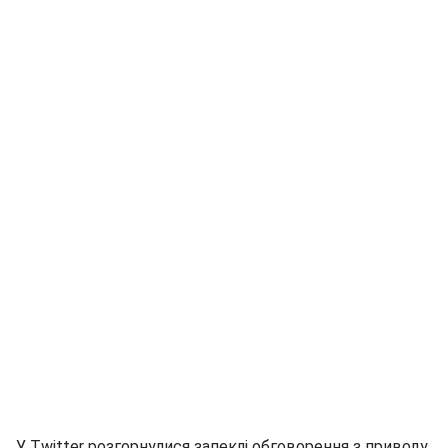
У Twitter розгорнулися запеклі обговорення з приводу