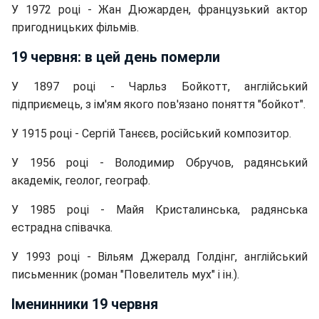
У 1972 році - Жан Дюжарден, французький актор
пригодницьких фільмів.
19 червня: в цей день померли
У 1897 році - Чарльз Бойкотт, англійський
підприємець, з ім'ям якого пов'язано поняття "бойкот".
У 1915 році - Сергій Танєєв, російський композитор.
У 1956 році - Володимир Обручов, радянський
академік, геолог, географ.
У 1985 році - Майя Кристалинська, радянська
естрадна співачка.
У 1993 році - Вільям Джералд Голдінг, англійський
письменник (роман "Повелитель мух" і ін.).
Іменинники 19 червня