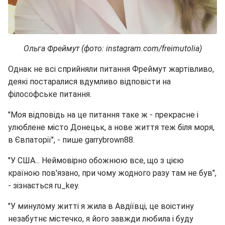
Ольга Фреймут (фото: instagram.com/freimutolia)
Однак не всі сприйняли питання Фреймут жартівливо,
деякі постаралися вдумливо відповісти на
філософське питання.
"Моя відповідь на це питання таке ж - прекрасне і
улюблене місто Донецьк, а нове життя теж біля моря,
в Євпаторії", - пише garrybrown88.
"У США... Неймовірно обожнюю все, що з цією
країною пов'язано, при чому жодного разу там не був",
- зізнається ru_key.
"У минулому житті я жила в Авдіївці, це воістину
незабутнє містечко, я його завжди любила і буду