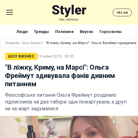
rbc.ua
Люди
Тренды
Полезное
Вкусно
Гороскопы
Главная
›
Шоу бизнес
›
"В ліжку, Криму, на Марсі": Ольга Фреймут здивувал
ШОУ БИЗНЕС
19 июня 2018 · 00:35
"В ліжку, Криму, на Марсі": Ольга
Фреймут здивувала фанів дивним
питанням
Філософське питання Ольги Фреймут розділило
підписників на два табори: одні пожартували, а другі
не на жарт задумалися