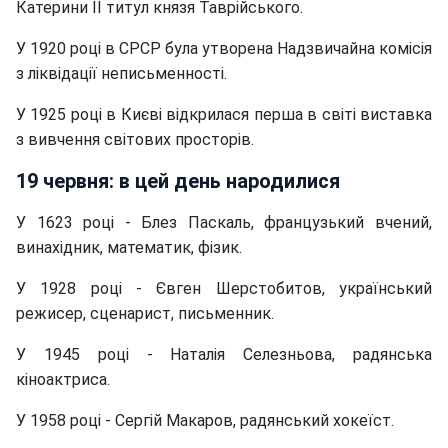
Катерини II титул князя Таврійського.
У 1920 році в СРСР була утворена Надзвичайна комісія
з ліквідації неписьменності.
У 1925 році в Києві відкрилася перша в світі виставка
з вивчення світових просторів.
19 червня: в цей день народилися
У 1623 році - Блез Паскаль, французький вчений,
винахідник, математик, фізик.
У 1928 році - Євген Шерстобитов, український
режисер, сценарист, письменник.
У 1945 році - Наталія Селезньова, радянська
кіноактриса.
У 1958 році - Сергій Макаров, радянський хокеїст.