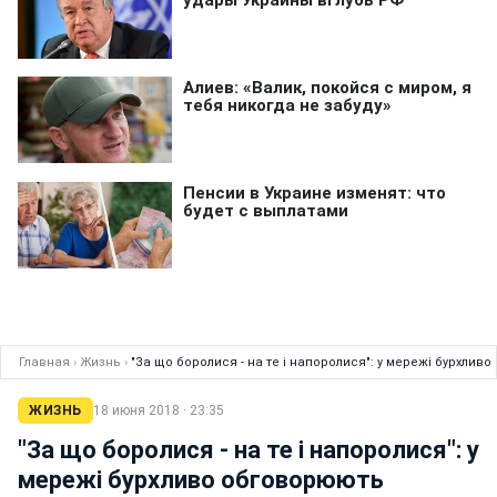
Главная
›
Жизнь
›
"За що боролися - на те і напоролися": у мережі бурхлив
ЖИЗНЬ
18 июня 2018 · 23:35
"За що боролися - на те і напоролися": у
мережі бурхливо обговорюють