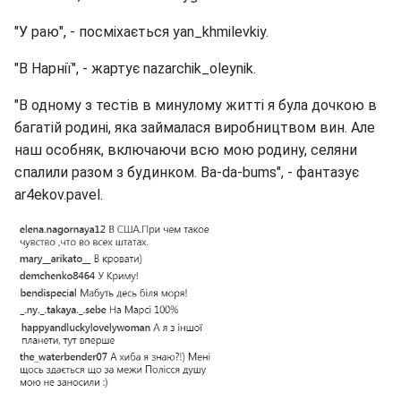
"У раю", - посміхається yan_khmilevkiy.
"В Нарнії", - жартує nazarchik_oleynik.
"В одному з тестів в минулому житті я була дочкою в
багатій родині, яка займалася виробництвом вин. Але
наш особняк, включаючи всю мою родину, селяни
спалили разом з будинком. Ba-da-bums", - фантазує
ar4ekov.pavel.