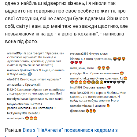
одне з найбільш відвертих зізнань, і я ніколи так
відкрито не говорила про своє особисте життя, про
свої стосунки, які не завжди були вдалими. Зізнаюся
собі, світу і вам, що мені теж не завжди щастило, але
незважаючи ні на що - я вірю в кохання", - написала
вона під фото.
Раніше
Віка з "НеАнгелів" похвалилася кадрами з