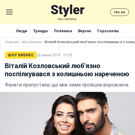
rbc.ua
Люди
Тренды
Полезное
Вкусно
Гороскопы
Главная
›
Шоу бизнес
›
Віталій Козловський люб'язно поспілкувався з ко
ШОУ БИЗНЕС
26 июня 2018 · 16:55
Віталій Козловський люб'язно
поспілкувався з колишньою нареченою
Фанати припустили, що між ними пройшла ворожнеча