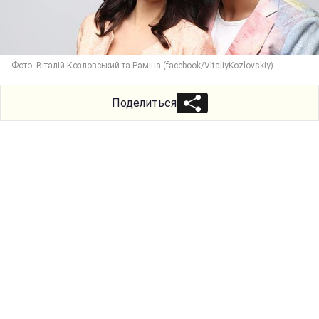
Фото: Віталій Козловський та Раміна (facebook/VitaliyKozlovskiy)
Поделиться