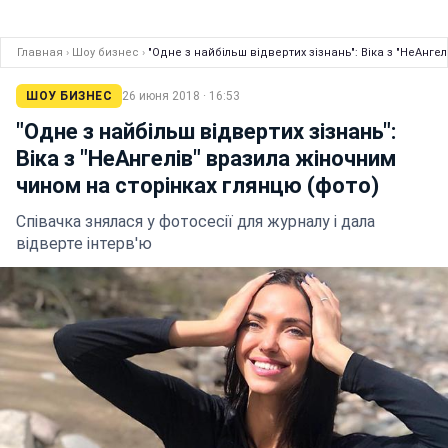
Главная
›
Шоу бизнес
›
"Одне з найбільш відвертих зізнань": Віка з "НеАнг
ШОУ БИЗНЕС
26 июня 2018 · 16:53
"Одне з найбільш відвертих зізнань":
Віка з "НеАнгелів" вразила жіночним
чином на сторінках глянцю (фото)
Співачка знялася у фотосесії для журналу і дала
відверте інтерв'ю