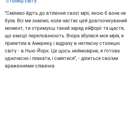
"столиці світу".
"Сміливо йдіть до втілення своєї мрії, якою б вона не
була. Всі ми знаємо, коли настає цей довгоочікуваний
момент, ти отримуєш такий заряд ейфорії та щастя,
що емоції переповнюють. Вчора збулася моя мрія, я
прилетіла в Америку, і відразу в негласну столицю
світу - в Нью-Йорк. Це щось неймовірне, я готова
одночасно і плакати, і сміятися", - ділиться своїми
враженнями співачка.