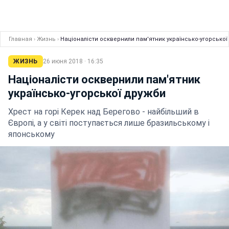
Главная
›
Жизнь
›
Націоналісти осквернили пам'ятник українсько-угорсько
ЖИЗНЬ
26 июня 2018 · 16:35
Націоналісти осквернили пам'ятник
українсько-угорської дружби
Хрест на горі Керек над Берегово - найбільший в
Європі, а у світі поступається лише бразильському і
японському