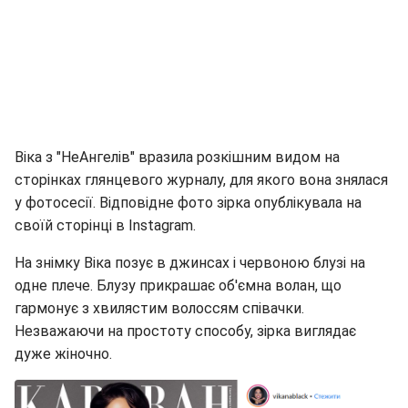
Віка з "НеАнгелів" вразила розкішним видом на
сторінках глянцевого журналу, для якого вона знялася
у фотосесії. Відповідне фото зірка опублікувала на
своїй сторінці в Instagram.
На знімку Віка позує в джинсах і червоною блузі на
одне плече. Блузу прикрашає об'ємна волан, що
гармонує з хвилястим волоссям співачки.
Незважаючи на простоту способу, зірка виглядає
дуже жіночно.