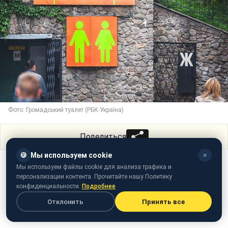
Фото: Громадський туалет (РБК-Україна)
Поделиться
🍪
Мы используем cookie
✕
Мы используем файлы cookie для анализа трафика и
персонализации контента. Прочитайте нашу Политику
конфиденциальности.
Подробнее
Отклонить
Принять все