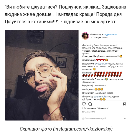
"Ви любите цілуватися? Поцілунок, як ліки... Зацілована
людина живе довше... І виглядає краще! Порада дня:
Цілуйтеся з коханими!!!", - підписав знімок артист.
Скріншот фото (instagram.com/vkozlovskiy)