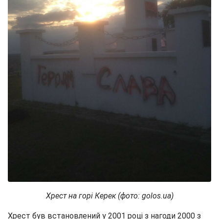
Хрест на горі Керек (фото: golos.ua)
Хрест був встановлений у 2001 році з нагоди 2000 з