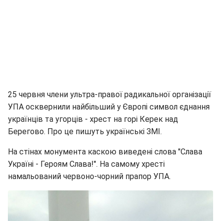
25 червня члени ультра-правої радикальної організації
УПА осквернили найбільший у Європі символ єднання
українців та угорців - хрест на горі Керек над
Берегово. Про це пишуть українські ЗМІ.
На стінах монумента каскою виведені слова "Слава
Україні - Героям Слава!". На самому хресті
намальований червоно-чорний прапор УПА.