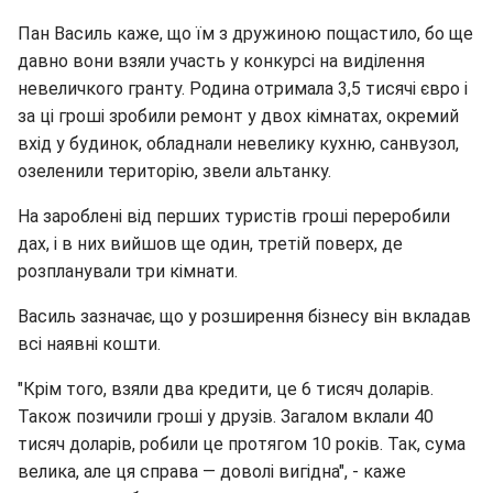
Пан Василь каже, що їм з дружиною пощастило, бо ще
давно вони взяли участь у конкурсі на виділення
невеличкого гранту. Родина отримала 3,5 тисячі євро і
за ці гроші зробили ремонт у двох кімнатах, окремий
вхід у будинок, обладнали невелику кухню, санвузол,
озеленили територію, звели альтанку.
На зароблені від перших туристів гроші переробили
дах, і в них вийшов ще один, третій поверх, де
розпланували три кімнати.
Василь зазначає, що у розширення бізнесу він вкладав
всі наявні кошти.
"Крім того, взяли два кредити, це 6 тисяч доларів.
Також позичили гроші у друзів. Загалом вклали 40
тисяч доларів, робили це протягом 10 років. Так, сума
велика, але ця справа — доволі вигідна", - каже