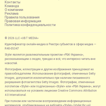
Контакты
Команда
О компании
Реклама
Правила пользования
Правовая информация
Политика конфиденциальности
© 2026 LLC «UBT MEDIA»
Идентификатор онлайн-медиа в Реестре субъектов в сфере медиа —
R40-05347
Styler является развлекательным проектом «РБК-Украина»,
рассказывающим о людях, трендах и всё, что интересно читать вне
новостей.
Фотографии, иллюстрации и другие изображения принадлежат их
правообладателям. Использование фотографий, отмеченных Getty
Images, допускается исключительно при наличии письменного
разрешения фотоагентства Getty Images. Фотографии, отмеченные
логотипом «Styler» или подписанные «Styler» или «РБК-Украина», могут
использоваться на условиях лицензии Creative Commons Attribution
4.0 International.
При полном или частичном воспроизведении информационных
материалов, опубликованных на вебсайте «Styler» (styler.rbc.ua),