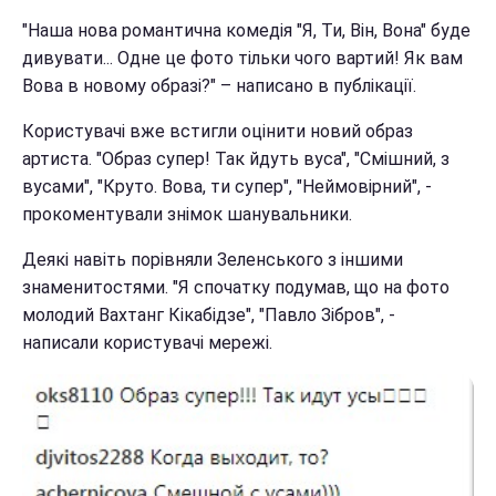
"Наша нова романтична комедія "Я, Ти, Він, Вона" буде
дивувати... Одне це фото тільки чого вартий! Як вам
Вова в новому образі?" – написано в публікації.
Користувачі вже встигли оцінити новий образ
артиста. "Образ супер! Так йдуть вуса", "Смішний, з
вусами", "Круто. Вова, ти супер", "Неймовірний", -
прокоментували знімок шанувальники.
Деякі навіть порівняли Зеленського з іншими
знаменитостями. "Я спочатку подумав, що на фото
молодий Вахтанг Кікабідзе", "Павло Зібров", -
написали користувачі мережі.