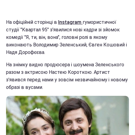
На офіційній сторінці в
Instagram
гумористичної
студії "Квартал 95" з'явилися нові кадри зі зйомок
комедії "Я, ти, він, вона", головні ролі в якому
виконають Володимир Зеленський, Євген Кошовий і
Надя Дорофєєва.
На знімку видно продюсера і шоумена Зеленського
разом з актрисою Настею Короткою. Артист
з'явився перед нами у зовсім незвичайному і новому
образі в вусами.