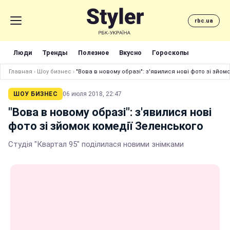
rbc.ua
Люди
Тренды
Полезное
Вкусно
Гороскопы
Главная
›
Шоу бизнес
›
"Вова в новому образі": з'явилися нові фото зі зйом
ШОУ БИЗНЕС
06 июля 2018, 22:47
"Вова в новому образі": з'явилися нові
фото зі зйомок комедії Зеленського
Студія "Квартал 95" поділилася новими знімками