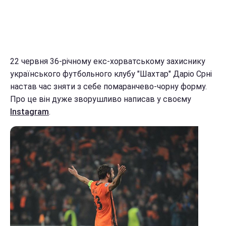
22 червня 36-річному екс-хорватському захиснику
українського футбольного клубу "Шахтар" Даріо Срні
настав час зняти з себе помаранчево-чорну форму.
Про це він дуже зворушливо написав у своєму
Instagram
.