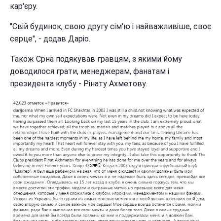
кар'єру.
"Свій будинок, свою другу сім'ю і найважливіше, своє
серце", - додав Даріо.
Також Срна подякував гравцям, з якими йому
доводилося грати, менеджерам, фанатам і
президента клубу - Рінату Ахметову.