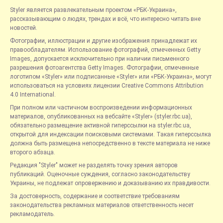
Styler является развлекательным проектом «РБК-Украина»,
рассказывающим о людях, трендах и всё, что интересно читать вне
новостей.
Фотографии, иллюстрации и другие изображения принадлежат их
правообладателям. Использование фотографий, отмеченных Getty
Images, допускается исключительно при наличии письменного
разрешения фотоагентства Getty Images. Фотографии, отмеченные
логотипом «Styler» или подписанные «Styler» или «РБК-Украина», могут
использоваться на условиях лицензии Creative Commons Attribution
4.0 International.
При полном или частичном воспроизведении информационных
материалов, опубликованных на вебсайте «Styler» (styler.rbc.ua),
обязательно размещение активной гиперссылки на styler.rbc.ua,
открытой для индексации поисковыми системами. Такая гиперссылка
должна быть размещена непосредственно в тексте материала не ниже
второго абзаца.
Редакция "Styler" может не разделять точку зрения авторов
публикаций. Оценочные суждения, согласно законодательству
Украины, не подлежат опровержению и доказыванию их правдивости.
За достоверность, содержание и соответствие требованиям
законодательства рекламных материалов ответственность несет
рекламодатель.