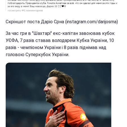
Скріншот поста Даріо Срна (instagram.com/darijosrna)
За час гри в "Шахтарі" екс-капітан завоював кубок
УЄФА, 7 разів ставав володарем Кубка України, 10
разів - чемпіоном України і 8 разів піднімав над
головою Суперкубок України.