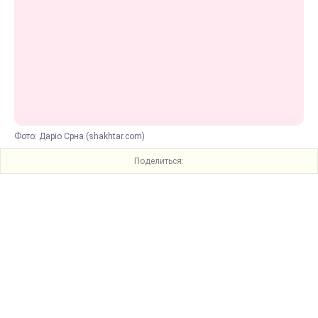
Фото: Даріо Срна (shakhtar.com)
Поделиться: