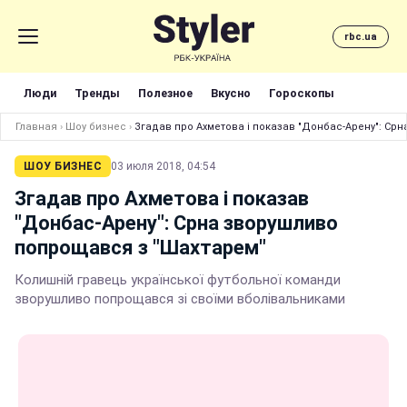
rbc.ua
Люди
Тренды
Полезное
Вкусно
Гороскопы
Главная
›
Шоу бизнес
›
Згадав про Ахметова і показав "Донбас-Арену": Ср
ШОУ БИЗНЕС
03 июля 2018, 04:54
Згадав про Ахметова і показав
"Донбас-Арену": Срна зворушливо
попрощався з "Шахтарем"
Колишній гравець української футбольної команди
зворушливо попрощався зі своїми вболівальниками