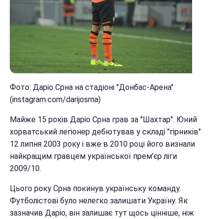
Фото: Даріо Срна на стадіоні "Донбас-Арена"
(instagram.com/darijosrna)
Майже 15 років Даріо Срна грав за "Шахтар". Юний
хорватський легіонер дебютував у складі "гірників"
12 липня 2003 року і вже в 2010 році його визнали
найкращим гравцем української прем'єр ліги
2009/10.
Цього року Срна покинув українську команду.
Футболістові було нелегко залишати Україну. Як
зазначив Даріо, він залишає тут щось цінніше, ніж