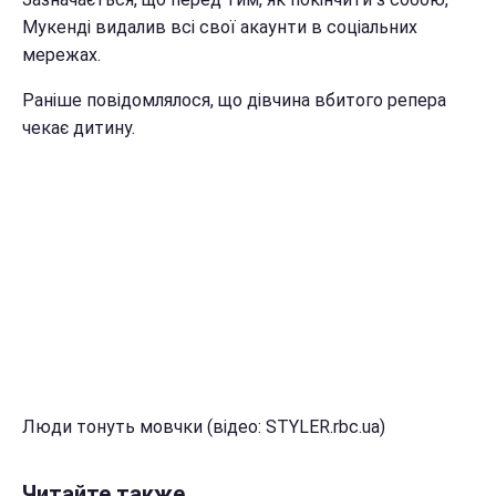
Мукенді видалив всі свої акаунти в соціальних
мережах.
Раніше повідомлялося, що дівчина вбитого репера
чекає дитину.
Люди тонуть мовчки (відео: STYLER.rbc.ua)
Читайте также