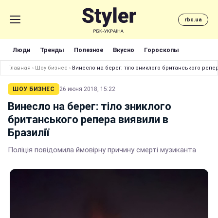
rbc.ua
Люди
Тренды
Полезное
Вкусно
Гороскопы
Главная
›
Шоу бизнес
›
Винесло на берег: тіло зниклого британського репер
ШОУ БИЗНЕС
26 июня 2018, 15:22
Винесло на берег: тіло зниклого
британського репера виявили в
Бразилії
Поліція повідомила ймовірну причину смерті музиканта