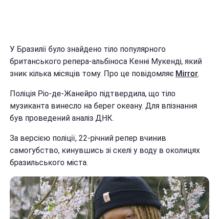
У Бразилії було знайдено тіло популярного
британського репера-альбіноса Кенні Мукенді, який
зник кілька місяців тому. Про це повідомляє
Mirror
.
Поліція Ріо-де-Жанейро підтвердила, що тіло
музиканта винесло на берег океану. Для впізнання
був проведений аналіз ДНК.
За версією поліції, 22-річний репер вчинив
самогубство, кинувшись зі скелі у воду в околицях
бразильського міста.