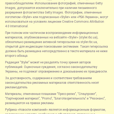
правообладателям. Использование фотографий, отмеченных Getty
Images, допускается исключительно при наличии письменного
разрешения фотоагентства Getty Images. Фотографии, отмеченные
логотипом «Styler» или подписанные «Styler» или «РБК-Украина», могут
использоваться на условиях лицензии Creative Commons Attribution
4.0 International.
При полном или частичном воспроизведении информационных
материалов, опубликованных на вебсайте «Styler» (styler.rbc.ua),
обязательно размещение активной гиперссылки на styler.rbc.ua,
открытой для индексации поисковыми системами. Такая гиперссылка
должна быть размещена непосредственно в тексте материала не ниже
второго абзаца.
Редакция "Styler" может не разделять точку зрения авторов
публикаций. Оценочные суждения, согласно законодательству
Украины, не подлежат опровержению и доказыванию их правдивости.
За достоверность, содержание и соответствие требованиям
законодательства рекламных материалов ответственность несет
рекламодатель.
Материалы, отмеченные плашками "Пресс-релиз", "Спецпроект",
"Партнерский материал", "Promo", "Благотворительность" и "Резонанс",
размещаются на правах рекламы.
Рубрика «Новости компаний» является информационным форматом,