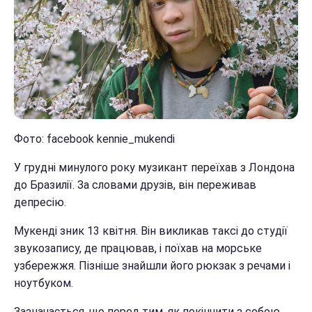
Фото: facebook kennie_mukendi
У грудні минулого року музикант переїхав з Лондона
до Бразилії. За словами друзів, він переживав
депресію.
Мукенді зник 13 квітня. Він викликав таксі до студії
звукозапису, де працював, і поїхав на морське
узбережжя. Пізніше знайшли його рюкзак з речами і
ноутбуком.
Зазначається, що перед тим, як покінчити з собою,