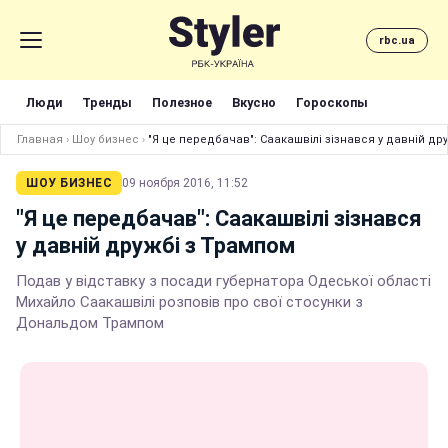
rbc.ua
Люди
Тренды
Полезное
Вкусно
Гороскопы
Главная
›
Шоу бизнес
›
"Я це передбачав": Саакашвілі зізнався у давній др
ШОУ БИЗНЕС
09 ноября 2016, 11:52
"Я це передбачав": Саакашвілі зізнався
у давній дружбі з Трампом
Подав у відставку з посади губернатора Одеської області
Михайло Саакашвілі розповів про свої стосунки з
Дональдом Трампом