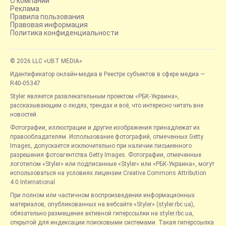
О компании
Реклама
Правила пользования
Правовая информация
Политика конфиденциальности
© 2026 LLC «UBT MEDIA»
Идентификатор онлайн-медиа в Реестре субъектов в сфере медиа —
R40-05347
Styler является развлекательным проектом «РБК-Украина»,
рассказывающим о людях, трендах и всё, что интересно читать вне
новостей.
Фотографии, иллюстрации и другие изображения принадлежат их
правообладателям. Использование фотографий, отмеченных Getty
Images, допускается исключительно при наличии письменного
разрешения фотоагентства Getty Images. Фотографии, отмеченные
логотипом «Styler» или подписанные «Styler» или «РБК-Украина», могут
использоваться на условиях лицензии Creative Commons Attribution
4.0 International.
При полном или частичном воспроизведении информационных
материалов, опубликованных на вебсайте «Styler» (styler.rbc.ua),
обязательно размещение активной гиперссылки на styler.rbc.ua,
открытой для индексации поисковыми системами. Такая гиперссылка