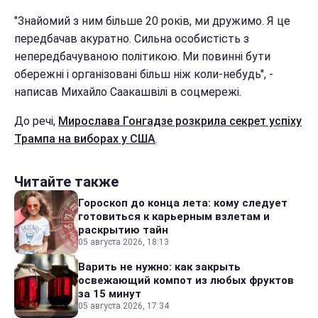
"Знайомий з ним більше 20 років, ми дружимо. Я це
передбачав акуратно. Сильна особистість з
непередбачуваною політикою. Ми повинні бути
обережні і організовані більш ніж коли-небудь", -
написав Михайло Саакашвілі в соцмережі.
До речі,
Мирослава Гонгадзе розкрила секрет успіху
Трампа на виборах у США
.
Читайте также
Гороскоп до конца лета: кому следует
готовиться к карьерным взлетам и
раскрытию тайн
05 августа 2026, 18:13
Варить не нужно: как закрыть
освежающий компот из любых фруктов
за 15 минут
05 августа 2026, 17:34