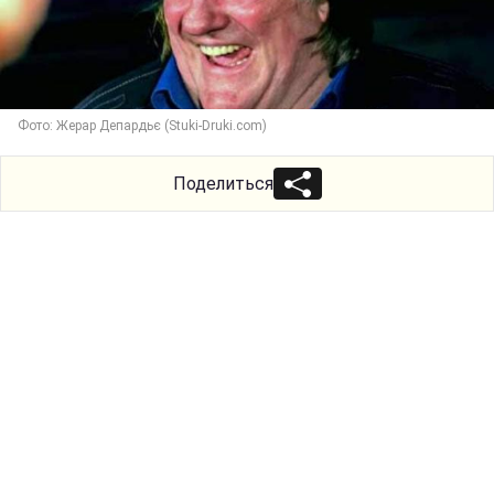
Фото: Жерар Депардьє (Stuki-Druki.com)
Поделиться