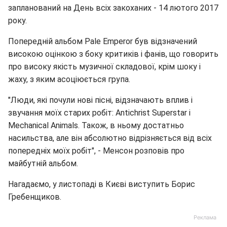
запланований на День всіх закоханих - 14 лютого 2017
року.
Попередній альбом Pale Emperor був відзначений
високою оцінкою з боку критиків і фанів, що говорить
про високу якість музичної складової, крім шоку і
жаху, з яким асоціюється група.
"Люди, які почули нові пісні, відзначають вплив і
звучання моїх старих робіт: Antichrist Superstar і
Mechanical Animals. Також, в ньому достатньо
насильства, але він абсолютно відрізняється від всіх
попередніх моїх робіт", - Менсон розповів про
майбутній альбом.
Нагадаємо, у листопаді в Києві виступить Борис
Гребенщиков.