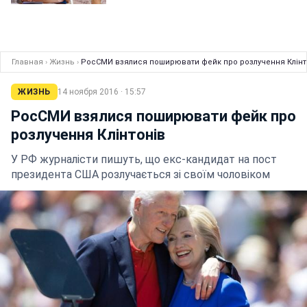
Главная
›
Жизнь
›
РосСМИ взялися поширювати фейк про розлучення Клінт
ЖИЗНЬ
14 ноября 2016 · 15:57
РосСМИ взялися поширювати фейк про
розлучення Клінтонів
У РФ журналісти пишуть, що екс-кандидат на пост
президента США розлучається зі своїм чоловіком