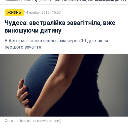
Главная
›
Жизнь
›
Чудеса: австралійка завагітніла, вже виношуючи дитину
ЖИЗНЬ
14 ноября 2016 · 15:57
Чудеса: австралійка завагітніла, вже
виношуючи дитину
В Австралії жінка завагітніла через 10 днів після
першого зачаття
Фото: вагітна жінка (univision.com)