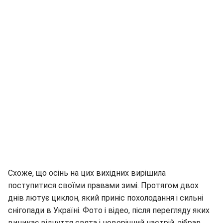
Схоже, що осінь на цих вихідних вирішила
поступитися своїми правами зимі. Протягом двох
днів лютує циклон, який приніс похолодання і сильні
снігопади в Україні. Фото і відео, після перегляду яких
виникає відчуття свята і новорічний настрій, зібрав