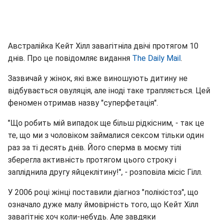
Австралійка Кейт Хілл завагітніла двічі протягом 10
днів. Про це повідомляє видання
The Daily Mail
.
Зазвичай у жінок, які вже виношують дитину не
відбувається овуляція, але іноді таке трапляється. Цей
феномен отримав назву "суперфетація".
"Що робить мій випадок ще більш рідкісним, - так це
те, що ми з чоловіком займалися сексом тільки один
раз за ті десять днів. Його сперма в моєму тілі
зберегла активність протягом цього строку і
запліднила другу яйцеклітину!", - розповіла місіс Гілл.
У 2006 році жінці поставили діагноз "полікістоз", що
означало дуже малу ймовірність того, що Кейт Хілл
завагітніє хоч коли-небудь. Але завдяки