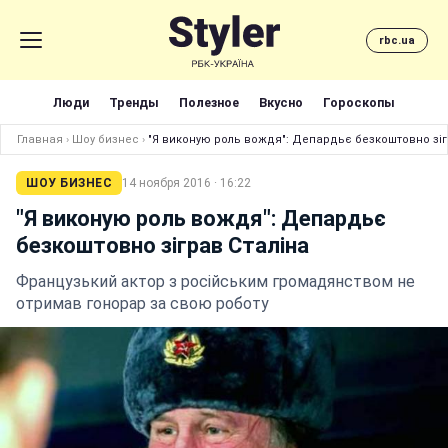
rbc.ua
Люди
Тренды
Полезное
Вкусно
Гороскопы
Главная
›
Шоу бизнес
›
"Я виконую роль вождя": Депардьє безкоштовно зіг
ШОУ БИЗНЕС
14 ноября 2016 · 16:22
"Я виконую роль вождя": Депардьє
безкоштовно зіграв Сталіна
Французький актор з російським громадянством не
отримав гонорар за свою роботу