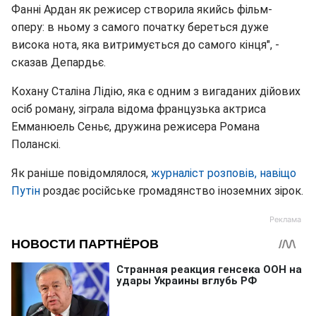
Фанні Ардан як режисер створила якийсь фільм-
оперу: в ньому з самого початку береться дуже
висока нота, яка витримується до самого кінця", -
сказав Депардьє.
Кохану Сталіна Лідію, яка є одним з вигаданих дійових
осіб роману, зіграла відома французька актриса
Емманюель Сеньє, дружина режисера Романа
Поланскі.
Як раніше повідомлялося,
журналіст розповів, навіщо
Путін
роздає російське громадянство іноземних зірок.