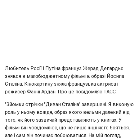
Любитель Росії і Путіна француз Жерад Депардьє
знявся в малобюджетному фільмі в образі Йосипа
Сталіна. Кінокартину зняла французька актриса і
режисер Фанні Ардан. Про це повідомляє ТАСС.
"Зйомки стрічки "Диван Сталіна" завершені. Я виконую
роль у ньому вождя, образ якого вельми далекий від
того, як його зазвичай представляють у книгах. У
фільмі він усвідомлює, що не лише інші його бояться,
але і сам він починає побоюватися. На мій погляд,