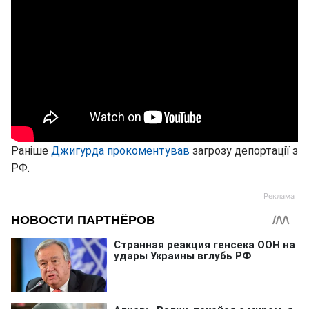
Раніше
Джигурда прокоментував
загрозу депортації з
РФ.