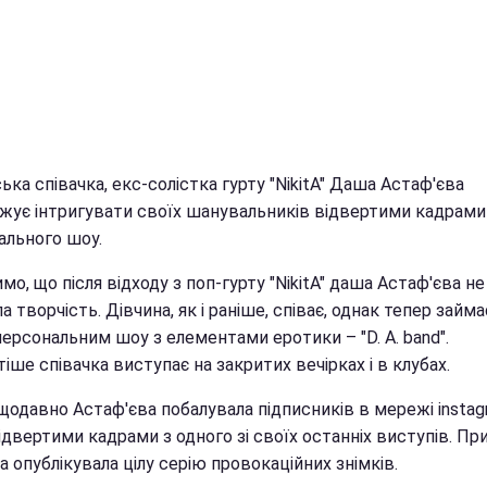
ька співачка, екс-солістка гурту "NikitA" Даша Астаф'єва
жує інтригувати своїх шанувальників відвертими кадрами
ального шоу.
мо, що після відходу з поп-гурту "NikitA" даша Астаф'єва не
а творчість. Дівчина, як і раніше, співає, однак тепер займ
ерсональним шоу з елементами еротики – "D. A. band".
іше співачка виступає на закритих вечірках і в клубах.
щодавно Астаф'єва побалувала підписників в мережі instag
двертими кадрами з одного зі своїх останніх виступів. Пр
а опублікувала цілу серію провокаційних знімків.