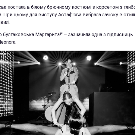
єва постала в білому брючному костюмі з корсетом з гли
. При цьому для виступу Астаф'єва вибрала зачіску в стилі
вилі.
о булгаковська Маргарита!" – зазначила одна з підписниць
leonora.