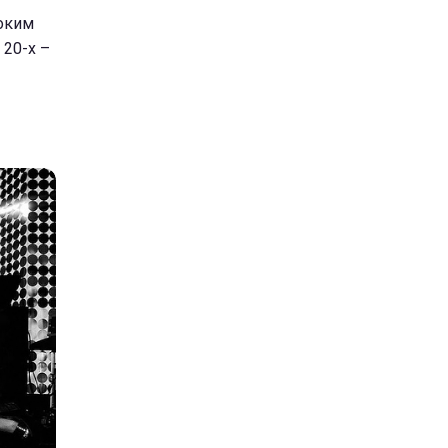
боким
 20-х –