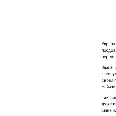
Українс
продов
персон
Зазначи
закинул
своїм п
Найчаст
Так, не
дуже ві
співачк