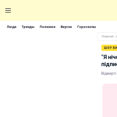
Люди
Тренды
Полезное
Вкусно
Гороскопы
Главная
›
ШОУ Б
"Я ні
підпи
Відверті