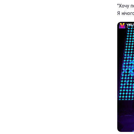
"Хочу 
Я нічог