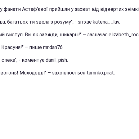
у фанати Астаф'євої прийшли у захват від відвертих знімкі
ша, багатьох ти звела з розуму", - зітхає katena__lav.
й виступ. Ви, як завжди, шикарні!" – зазначає elizabeth_rock
 Красуня!" – пише mr.dan76.
 спека", - коментує danil_pish.
 вогонь! Молодець!" – захоплюється tamriko.pirat.