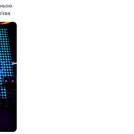
тньою.
'єва.