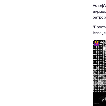
Астаф'
вирізом
ретро х
"Прост
lesha_e