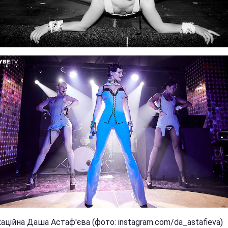
ційна Даша Астаф'єва (фото: instagram.com/da_astafieva)