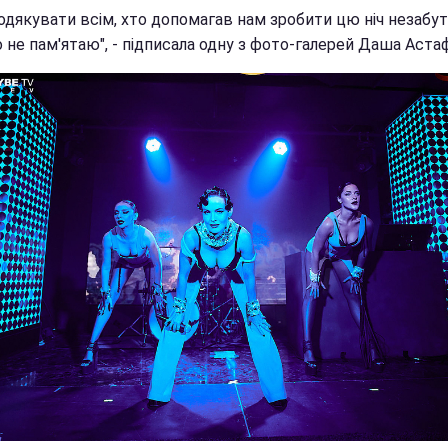
подякувати всім, хто допомагав нам зробити цю ніч незабу
о не пам'ятаю", - підписала одну з фото-галерей Даша Астаф