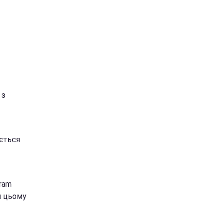
 з
ається
ram
и цьому