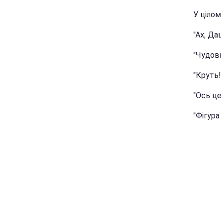
У цілом
"Ах, Да
"Чудови
"Круть!
"Ось це
"Фігура