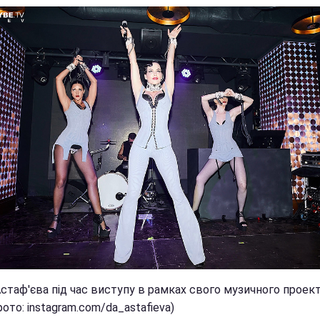
таф'єва під час виступу в рамках свого музичного проекту
фото: instagram.com/da_astafieva)