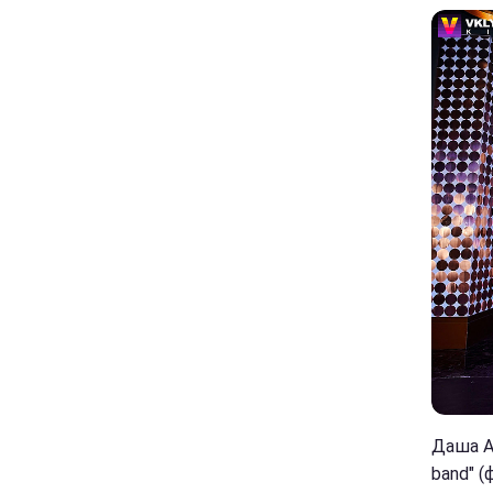
Даша Ас
band" (