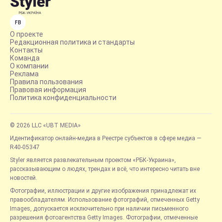
FB
О проекте
Редакционная политика и стандарты
Контакты
Команда
О компании
Реклама
Правила пользования
Правовая информация
Политика конфиденциальности
© 2026 LLC «UBT MEDIA»
Идентификатор онлайн-медиа в Реестре субъектов в сфере медиа —
R40-05347
Styler является развлекательным проектом «РБК-Украина»,
рассказывающим о людях, трендах и всё, что интересно читать вне
новостей.
Фотографии, иллюстрации и другие изображения принадлежат их
правообладателям. Использование фотографий, отмеченных Getty
Images, допускается исключительно при наличии письменного
разрешения фотоагентства Getty Images. Фотографии, отмеченные