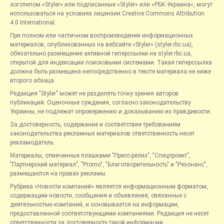
логотипом «Styler» или подписанные «Styler» или «РБК-Украина», могут
использоваться на условиях лицензии Creative Commons Attribution
4.0 International.
При полном или частичном воспроизведении информационных
материалов, опубликованных на вебсайте «Styler» (styler.rbc.ua),
обязательно размещение активной гиперссылки на styler.rbc.ua,
открытой для индексации поисковыми системами. Такая гиперссылка
должна быть размещена непосредственно в тексте материала не ниже
второго абзаца.
Редакция "Styler" может не разделять точку зрения авторов
публикаций. Оценочные суждения, согласно законодательству
Украины, не подлежат опровержению и доказыванию их правдивости.
За достоверность, содержание и соответствие требованиям
законодательства рекламных материалов ответственность несет
рекламодатель.
Материалы, отмеченные плашками "Пресс-релиз", "Спецпроект",
"Партнерский материал", "Promo", "Благотворительность" и "Резонанс",
размещаются на правах рекламы.
Рубрика «Новости компаний» является информационным форматом,
содержащим новости, сообщения и объявления, связанные с
деятельностью компаний, и основывается на информации,
предоставленной соответствующими компаниями. Редакция не несет
ответственности за достоверность такой информации.