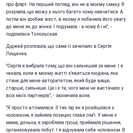
про флірт. На перший погляд, він не в моєму смаку. Я
розуміла, що можу у нього багато чому навчитися. А
потім він зробив жест, в якому я побачила його увагу
до мене як до жінки. І подумала - а чому б і ні", -
поділилася Топольская.
Діджей розповіла, що саме її зачепило в Сергія
Лещенка.
"Сергія я вибрала тому, що він сильніший за мене. І я
чекала, коли в моєму житті з'явиться людина, яка
стане для мене авторитетом, який буде вище,
старше, сильніше. Це і є те, чого мені не вистачало у
всіх моїх партнерів", - зазначила вона.
"Я просто втомилася. З тих пір як я розійшлася з
чоловіком, я зайняла позицію глави сім'ї. У мене є
мама, донька, я заробляла гроші, приймала рішення,
організовувала побут. І я відчувала себе чоловіком. В