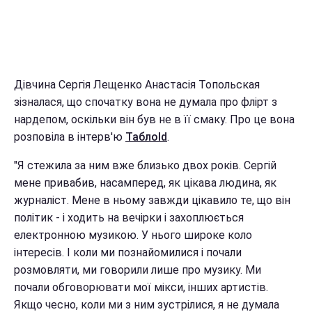
Дівчина Сергія Лещенко Анастасія Топольская
зізналася, що спочатку вона не думала про флірт з
нардепом, оскільки він був не в її смаку. Про це вона
розповіла в інтерв'ю
ТаблоId
.
"Я стежила за ним вже близько двох років. Сергій
мене привабив, насамперед, як цікава людина, як
журналіст. Мене в ньому завжди цікавило те, що він
політик - і ходить на вечірки і захоплюється
електронною музикою. У нього широке коло
інтересів. І коли ми познайомилися і почали
розмовляти, ми говорили лише про музику. Ми
почали обговорювати мої мікси, інших артистів.
Якщо чесно, коли ми з ним зустрілися, я не думала