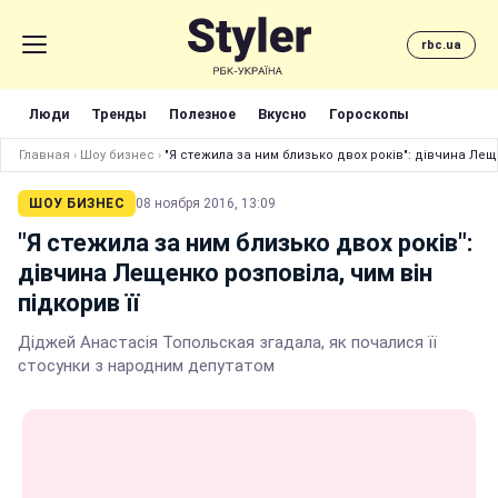
rbc.ua
Люди
Тренды
Полезное
Вкусно
Гороскопы
Главная
›
Шоу бизнес
›
"Я стежила за ним близько двох років": дівчина Леще
ШОУ БИЗНЕС
08 ноября 2016, 13:09
"Я стежила за ним близько двох років":
дівчина Лещенко розповіла, чим він
підкорив її
Діджей Анастасія Топольская згадала, як почалися її
стосунки з народним депутатом