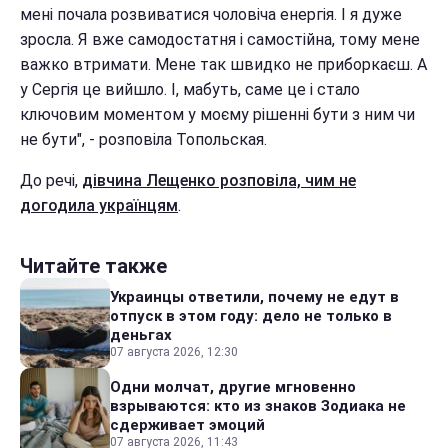
мені почала розвиватися чоловіча енергія. І я дуже
зросла. Я вже самодостатня і самостійна, тому мене
важко втримати. Мене так швидко не приборкаєш. А
у Сергія це вийшло. І, мабуть, саме це і стало
ключовим моментом у моєму рішенні бути з ним чи
не бути", - розповіла Топольская.
До речі,
дівчина Лещенко розповіла, чим не
догодила українцям
.
Читайте также
Украинцы ответили, почему не едут в
отпуск в этом году: дело не только в
деньгах
07 августа 2026, 12:30
Одни молчат, другие мгновенно
взрываются: кто из знаков Зодиака не
сдерживает эмоций
07 августа 2026, 11:43