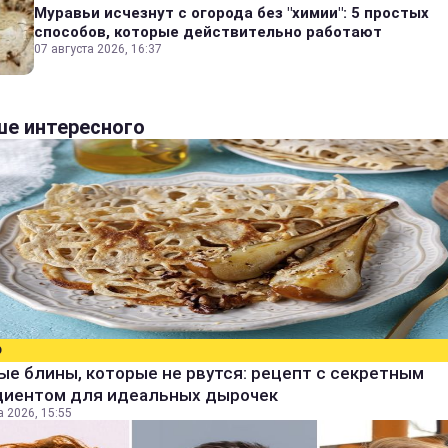
Муравьи исчезнут с огорода без "химии": 5 простых
способов, которые действительно работают
07 августа 2026, 16:37
е интересного
О
е блины, которые не рвутся: рецепт с секретным
диентом для идеальных дырочек
а 2026, 15:55