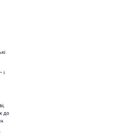
ькі
 і
і,
к до
н.
ї