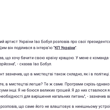
ий артист України Іво Бобул розповів про свої президентс
Цим він поділився в інтерв'ю "
КП України
".
ав, що хочу бачити свою країну кращою. У мене є команда –
рйозна", - сказав Іво Бобул.
т зазначив, що в мистецтві також складно, як і в політиці.
е, в мистецтві легше? Те ж саме. Програми скрізь однаков
суми інші. Я не боюся великих грошей. Я до них ставлюся я
необхідності для вирішення нагальних питань", - зазначив ві
 розповів, що саме його не влаштовує в нинішньому устро