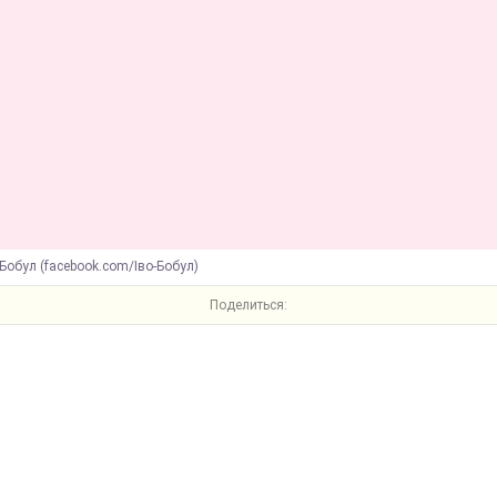
 Бобул (facebook.com/Іво-Бобул)
Поделиться: