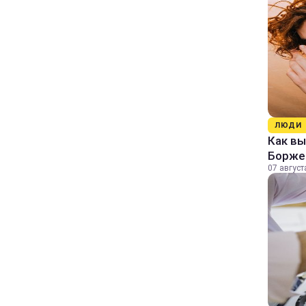
ЛЮДИ
Как в
Борже
07 август