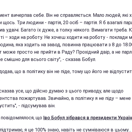
ент вичерпав себе. Він не справляється. Мало людей, які 
 щось. Три людини - партія, 20 осіб – партія. Я б взагалі па
в удвічі. Багато їх дуже, а толку ніякого. Вимагати треба. 
ті – ходи на роботу. Не хочеш ходити на роботу - поклади 
дина, яка ходить на завод, повинна працювати з 8 до 18.00
т може просто не прийти в Раду? Прохідний двір, а не пар
Це смішно для всього світу", - сказав Бобул.
додав, що в політику він не піде, тому що його не відпусти
.
сказав усе, що дійсно думаю з цього приводу, але щодо
нтства пожартував. Звичайно, в політику я не піду – мене
устить", - підсумував він.
 повідомлялося, що
Іво Бобул зібрався в президенти Украї
підтримає, я це 100% знаю, навіть не сумніваюся в цьому...