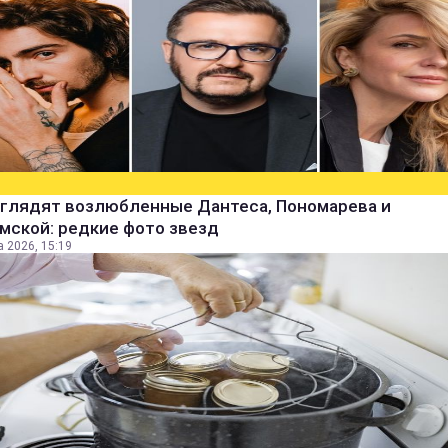
ыглядят возлюбленные Дантеса, Пономарева и
мской: редкие фото звезд
а 2026, 15:19