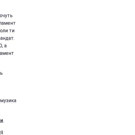
хочуть
рламент
Коли ти
мандат.
, а
ламент
ть
 музика
ни
.
 Я