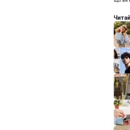
Що ви 
Чита