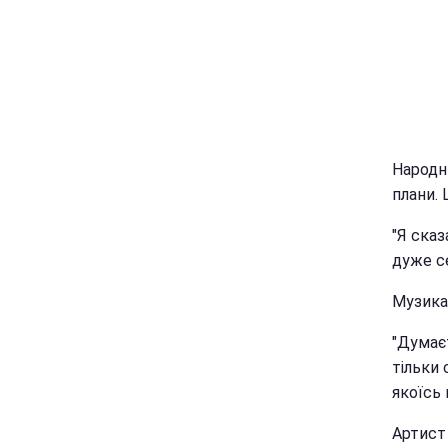
Народн
плани. 
"Я сказ
дуже се
Музикан
"Думаєт
тільки 
якоїсь 
Артист