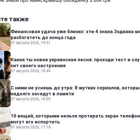
не знали про найяскравішу блондинку з ВІА Гри
йте также
Финансовая удача уже близко: эти 4 знака Зодиака м
разбогатеть до конца года
07 августа 2026, 19:51
Какая ты новая украинская песня: проходи тест и сл
хит своего настроения
07 августа 2026, 18:49
С ними не уснешь до утра: 8 жутких сериалов, которы
надолго засядут в памяти
07 августа 2026, 18:09
10 вещей, которыми нельзя протирать экран телефон
могут его испортить
07 августа 2026, 17:18