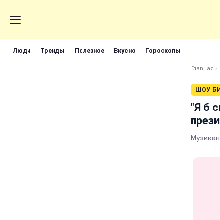
Люди
Тренды
Полезное
Вкусно
Гороскопы
Главная
›
ШОУ Б
"Я б 
прези
Музикан