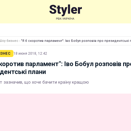
Шоу бизнес
›
"Я б скоротив парламент": Іво Бобул розповів про президентські
ИЗНЕС
18 июня 2018, 12:42
скоротив парламент": Іво Бобул розповів пр
дентські плани
т зазначив, що хоче бачити країну кращою