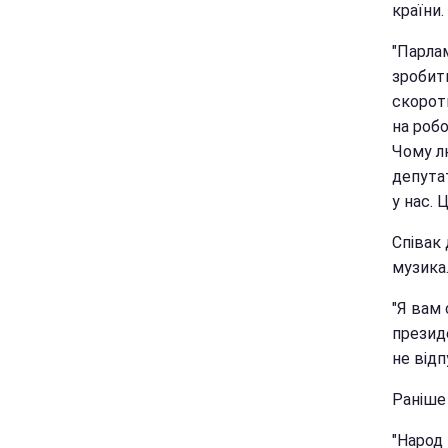
країни.
"Парлам
зробити
скороти
на робо
Чому лю
депута
у нас. 
Співак 
музика
"Я вам 
президе
не відп
Раніше
"Народ 