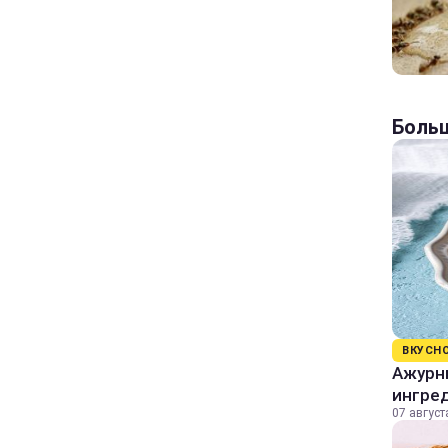
Больш
ВКУСН
Ажурны
ингре
07 август