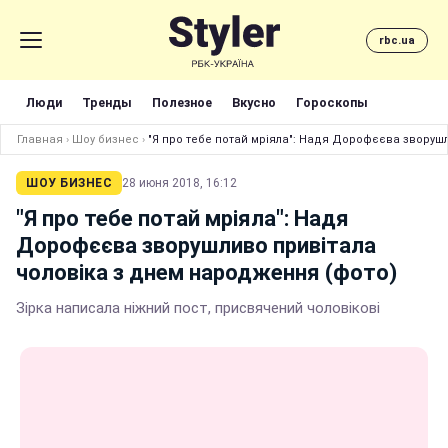
rbc.ua
Люди
Тренды
Полезное
Вкусно
Гороскопы
Главная
›
Шоу бизнес
›
"Я про тебе потай мріяла": Надя Дорофєєва зворуш
ШОУ БИЗНЕС
28 июня 2018, 16:12
"Я про тебе потай мріяла": Надя
Дорофєєва зворушливо привітала
чоловіка з днем народження (фото)
Зірка написала ніжний пост, присвячений чоловікові