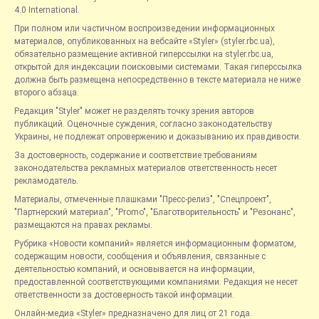
4.0 International.
При полном или частичном воспроизведении информационных
материалов, опубликованных на вебсайте «Styler» (styler.rbc.ua),
обязательно размещение активной гиперссылки на styler.rbc.ua,
открытой для индексации поисковыми системами. Такая гиперссылка
должна быть размещена непосредственно в тексте материала не ниже
второго абзаца.
Редакция "Styler" может не разделять точку зрения авторов
публикаций. Оценочные суждения, согласно законодательству
Украины, не подлежат опровержению и доказыванию их правдивости.
За достоверность, содержание и соответствие требованиям
законодательства рекламных материалов ответственность несет
рекламодатель.
Материалы, отмеченные плашками "Пресс-релиз", "Спецпроект",
"Партнерский материал", "Promo", "Благотворительность" и "Резонанс",
размещаются на правах рекламы.
Рубрика «Новости компаний» является информационным форматом,
содержащим новости, сообщения и объявления, связанные с
деятельностью компаний, и основывается на информации,
предоставленной соответствующими компаниями. Редакция не несет
ответственности за достоверность такой информации.
Онлайн-медиа «Styler» предназначено для лиц от 21 года.