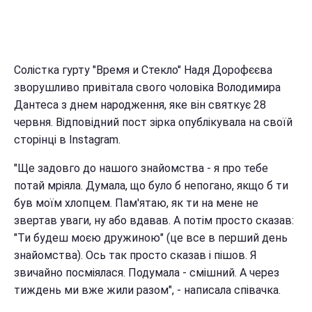
Солістка гурту "Время и Стекло" Надя Дорофєєва
зворушливо привітала свого чоловіка Володимира
Дантеса з днем ​​народження, яке він святкує 28
червня. Відповідний пост зірка опублікувала на своїй
сторінці в Instagram.
"Ще задовго до нашого знайомства - я про тебе
потай мріяла. Думала, що було б непогано, якщо б ти
був моїм хлопцем. Пам'ятаю, як ти на мене не
звертав уваги, ну або вдавав. А потім просто сказав:
"Ти будеш моєю дружиною" (це все в перший день
знайомства). Ось так просто сказав і пішов. Я
звичайно посміялася. Подумала - смішний. А через
тиждень ми вже жили разом", - написала співачка.