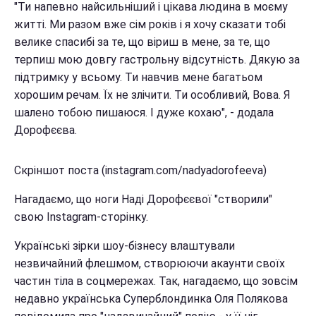
"Ти напевно найсильніший і цікава людина в моєму
житті. Ми разом вже сім років і я хочу сказати тобі
велике спасибі за те, що віриш в мене, за те, що
терпиш мою довгу гастрольну відсутність. Дякую за
підтримку у всьому. Ти навчив мене багатьом
хорошим речам. Їх не злічити. Ти особливий, Вова. Я
шалено тобою пишаюся. І дуже кохаю", - додала
Дорофєєва.
Скріншот поста (instagram.com/nadyadorofeeva)
Нагадаємо, що ноги Наді Дорофєєвої "створили"
свою Instagram-сторінку.
Українські зірки шоу-бізнесу влаштували
незвичайний флешмом, створюючи акаунти своїх
частин тіла в соцмережах. Так, нагадаємо, що зовсім
недавно українська Суперблондинка Оля Полякова