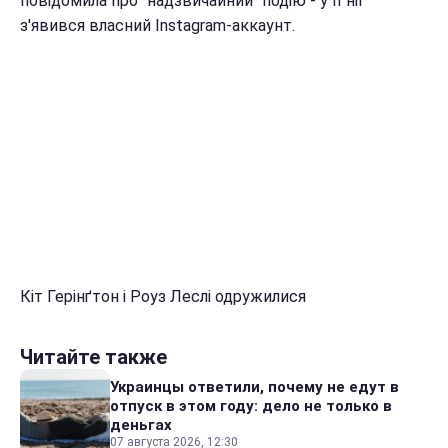
повідомила про "надзвичайний" подію - у її ніг
з'явився власний Instagram-аккаунт.
Кіт Герінґтон і Роуз Леслі одружилися
Читайте также
Украинцы ответили, почему не едут в
отпуск в этом году: дело не только в
деньгах
07 августа 2026, 12:30