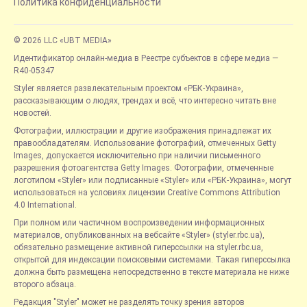
Политика конфиденциальности
© 2026 LLC «UBT MEDIA»
Идентификатор онлайн-медиа в Реестре субъектов в сфере медиа —
R40-05347
Styler является развлекательным проектом «РБК-Украина»,
рассказывающим о людях, трендах и всё, что интересно читать вне
новостей.
Фотографии, иллюстрации и другие изображения принадлежат их
правообладателям. Использование фотографий, отмеченных Getty
Images, допускается исключительно при наличии письменного
разрешения фотоагентства Getty Images. Фотографии, отмеченные
логотипом «Styler» или подписанные «Styler» или «РБК-Украина», могут
использоваться на условиях лицензии Creative Commons Attribution
4.0 International.
При полном или частичном воспроизведении информационных
материалов, опубликованных на вебсайте «Styler» (styler.rbc.ua),
обязательно размещение активной гиперссылки на styler.rbc.ua,
открытой для индексации поисковыми системами. Такая гиперссылка
должна быть размещена непосредственно в тексте материала не ниже
второго абзаца.
Редакция "Styler" может не разделять точку зрения авторов