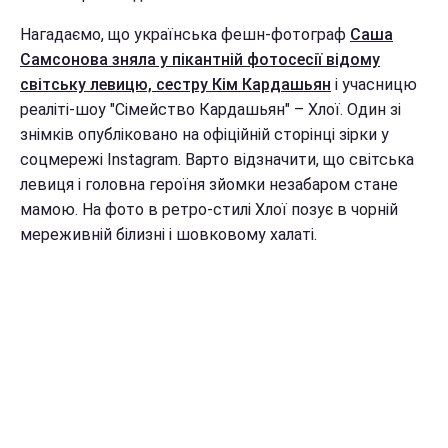
Нагадаємо, що українська фешн-фотограф
Саша
Самсонова зняла у пікантній фотосесії відому
світську левицю, сестру Кім Кардашьян
і учасницю
реаліті-шоу "Сімейство Кардашьян" – Хлої. Один зі
знімків опубліковано на офіційній сторінці зірки у
соцмережі Instagram. Варто відзначити, що світська
левиця і головна героїня зйомки незабаром стане
мамою. На фото в ретро-стилі Хлої позує в чорній
мереживній білизні і шовковому халаті.