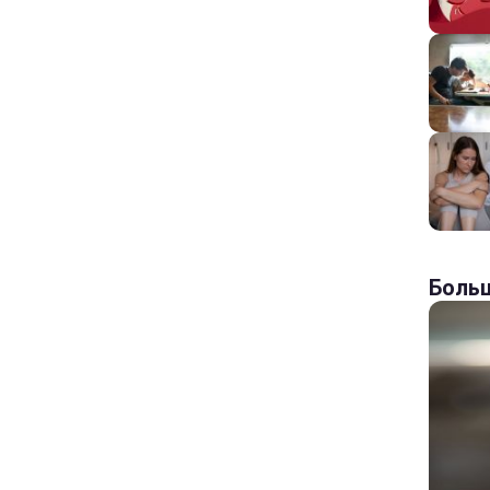
Больш