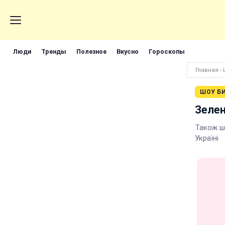
Люди
Тренды
Полезное
Вкусно
Гороскопы
Главная
›
ШОУ Б
Зелен
Також ш
Україні