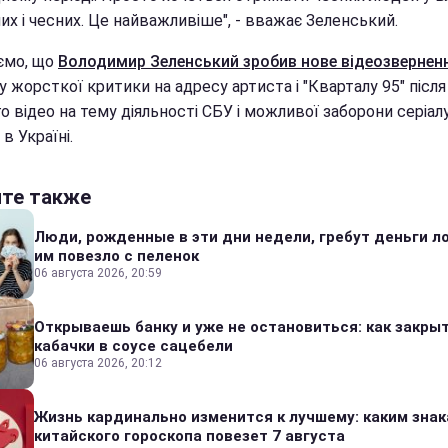
х і чесних. Це найважливіше", - вважає Зеленський.
ємо, що
Володимир Зеленський зробив нове відеозвернен
 жорсткої критики на адресу артиста і "Кварталу 95" після
 відео на тему діяльності СБУ і можливої заборони серіал
 в Україні.
йте также
Люди, рожденные в эти дни недели, гребут деньги л
им повезло с пеленок
06 августа 2026, 20:59
Открываешь банку и уже не остановиться: как закры
кабачки в соусе сацебели
06 августа 2026, 20:12
Жизнь кардинально изменится к лучшему: каким зна
китайского гороскопа повезет 7 августа