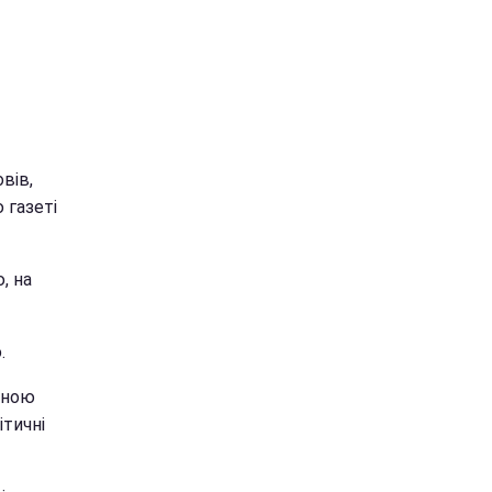
вів,
 газеті
, на
.
еною
ітичні