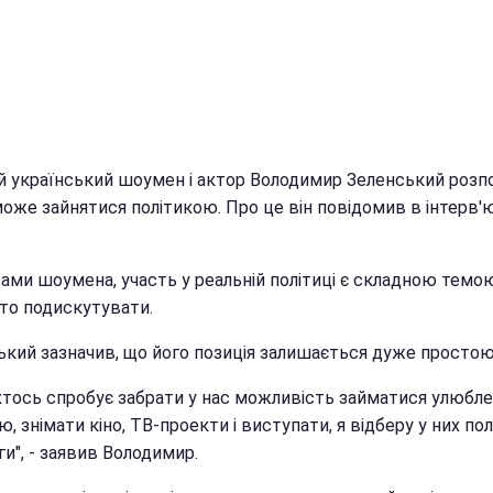
й український шоумен і актор Володимир Зеленський розпо
оже зайнятися політикою. Про це він повідомив в інтерв'ю
ами шоумена, участь у реальній політиці є складною темою
рто подискутувати.
ький зазначив, що його позиція залишається дуже простою
хтось спробує забрати у нас можливість займатися улюбл
, знімати кіно, ТВ-проекти і виступати, я відберу у них пол
и", - заявив Володимир.