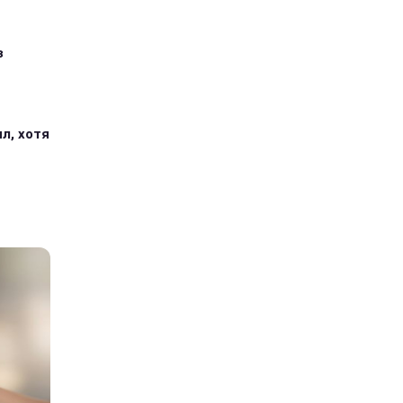
з
л, хотя