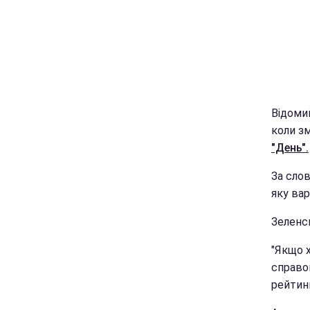
Відоми
коли зм
"День".
За слов
яку ва
Зеленс
"Якщо 
справою
рейтинг