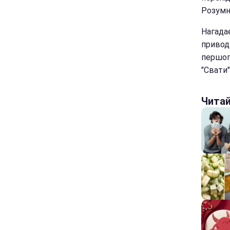
Розумни
Нагада
приводу
першого
"Свати"
Чита