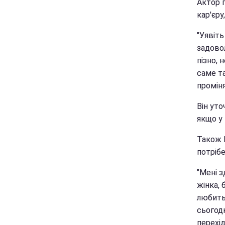
Актор п
кар'єр
"Уявіт
задово
пізно, 
саме та
проміня
Він ут
якщо у
Також 
потрібе
"Мені з
жінка, 
любить 
сьогодн
перехід