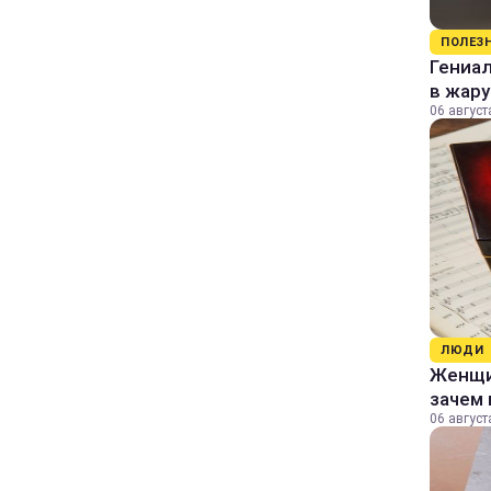
ПОЛЕЗ
Гениал
в жару
06 август
ЛЮДИ
Женщин
зачем 
06 август