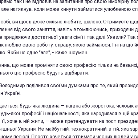
рямо так і не відповів на запитання про свою ймовірну по
у, але натякнув, коли може кинути займатися улюбленою с
ь собі, ви щось дуже сильно любите, шалено. Отримуєте щ
лення від свого заняття, навіть втомлюючись, приходячи 
не приділяючи достатньої уваги сім'ї і так далі. Уявили? Так о
к люблю свою роботу, справу, якою займаюся. І ні на що й
ю. Якби не одне "але", - каже шоумен.
очнив, що може проміняти свою професію тільки на безвихі
 нього цю професію будуть відбирати.
Володимир поділився своїми думками про те, який презид
н Україні.
дається, будь-яка людина — наївна або жорстока, чоловік 
будь-якої професії і національності, яка народилася в цій кра
її, хоче в ній жити, — може претендувати на пост президе
ішньої України. Не майбутній, технократичній, а тій, яка зар
ному періоді. Просто хочеться отримати чесних людей у вл