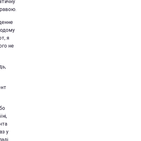
літичну
правою.
оденне
додому
т, я
ого не
дь,
ент
або
їні,
нта
аз у
аді.