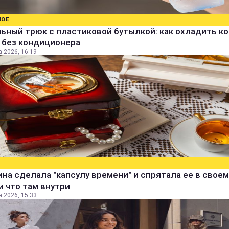
НОЕ
ьный трюк с пластиковой бутылкой: как охладить к
 без кондиционера
а 2026, 16:19
а сделала "капсулу времени" и спрятала ее в своем
и что там внутри
а 2026, 15:33