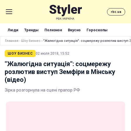
rbc.ua
Люди
Тренды
Полезное
Вкусно
Гороскопы
Главная
›
Шоу бизнес
›
"Жалюгідна ситуація": соцмережу розлютив виступ З
ШОУ БИЗНЕС
02 июля 2018, 15:52
"Жалюгідна ситуація": соцмережу
розлютив виступ Земфіри в Мінську
(відео)
Зірка розгорнула на сцені прапор РФ