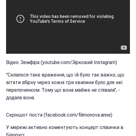
Відео: Земфіра (youtube.com/Зірковий Instagram)
"Склалося таке враження, що їй було так важко, що
вітати збірну через кожні три хвилини було для неї
перепочинком. Тому що вона майже не співала", -
додала вона.
Скріншот поста (facebook.com/filimonova.anne)
У мережі активно коментують концерт співачки в
Білорусі.