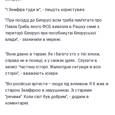
"І Земфіра туди ж", - пишуть користувачі.
"При поїздці до Білорусі всім треба пам'ятати про
Павла Гриба, якого ФСБ вивезла в Рашку саме з
території Білорусі при пособництві білоруської
влади", - зазначили в мережі.
"Вона давно в тиражі. Як і багато хто з тієї епохи,
справа не в позиції, а у свіжих ідеях... Слухати в
записі. Частину історії. Жалюгідна ситуація зі всіх
сторін", - вважають юзери.
"Всі російські артисти – люди під впливом. Я б жив зі
старою Земфірою в навушниках. Зі старими
"речами". Коли світ був добрим", - додали в
коментарях.