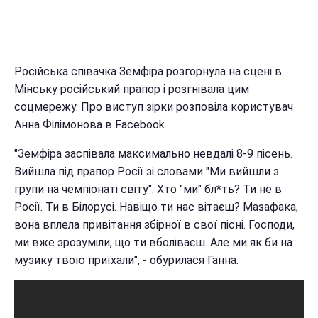
Російська співачка Земфіра розгорнула на сцені в
Мінську російський прапор і розгнівала цим
соцмережу. Про виступ зірки розповіла користувач
Анна Філімонова в Facebook.
"Земфіра заспівала максимально невдалі 8-9 пісень.
Вийшла під прапор Росії зі словами "Ми вийшли з
групи на чемпіонаті світу". Хто "ми" бл*ть? Ти не в
Росії. Ти в Білорусі. Навіщо ти нас вітаєш? Мазафака,
вона вплела привітання збірної в свої пісні. Господи,
ми вже зрозуміли, що ти вболіваєш. Але ми як би на
музику твою приїхали", - обурилася Ганна.