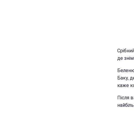
Срібни
де знім
Беленюк
Баку, д
каже к
Після в
найбіл