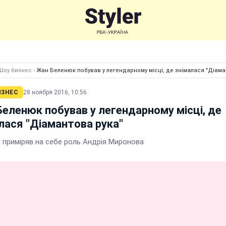
Шоу бизнес
›
Жан Беленюк побував у легендарному місці, де знімалася "Діама
ИЗНЕС
28 ноября 2016, 10:56
еленюк побував у легендарному місці, де
лася "Діамантова рука"
 приміряв на себе роль Андрія Миронова