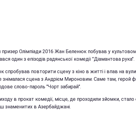
й призер Олімпіади 2016 Жан Беленюк побував у культовому
ався один з епізодів радянської комедії "Діамантова рука".
 спробував повторити сцену з кіно в житті і впав на вули
е знімалася сцена з Андрієм Мироновим. Саме там, герой фі
одове слово-пароль "Чорт забирай".
иходу в прокат комедії, місце, де проходили зйомки, стало 
ьш знаменитих в Азербайджані.