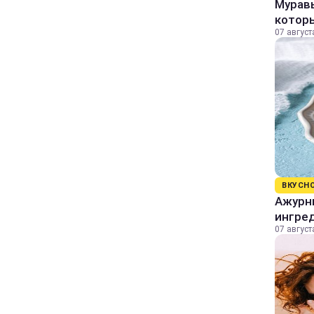
Муравь
котор
07 август
ВКУСН
Ажурны
ингре
07 август