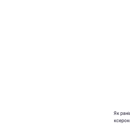
Як ран
ксерок