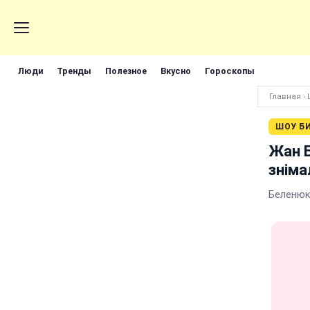
Люди
Тренды
Полезное
Вкусно
Гороскопы
Главная
›
ШОУ Б
Жан Б
зніма
Беленюк