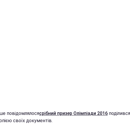
іше повідомлялося
срібний призер Олімпіади 2016
поділивс
опією своїх документів.