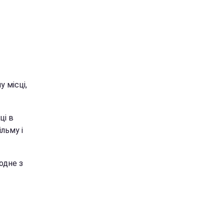
 місці,
ці в
льму і
одне з