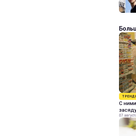
Больш
ТРЕНД
С ними
засяду
07 август