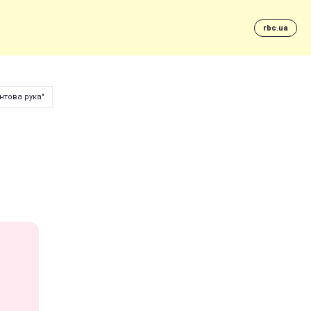
rbc.ua
нтова рука"