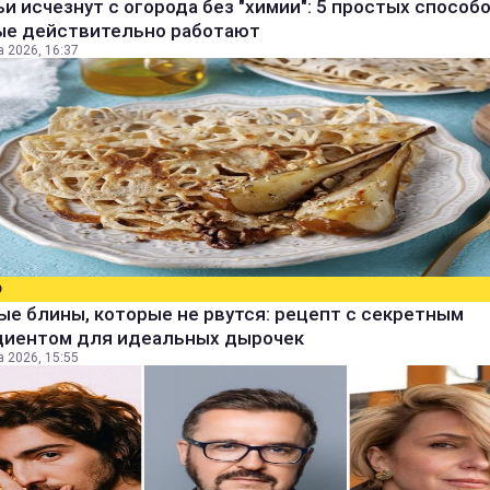
и исчезнут с огорода без "химии": 5 простых способо
ые действительно работают
а 2026, 16:37
О
е блины, которые не рвутся: рецепт с секретным
диентом для идеальных дырочек
а 2026, 15:55