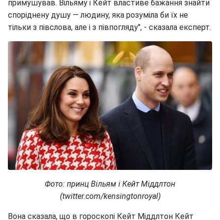
примушував. Вільяму і Кейт властиве бажання знайти
споріднену душу — людину, яка розуміла би їх не
тільки з півслова, але і з півпогляду", - сказала експерт.
Фото: принц Вільям і Кейт Міддлтон
(twitter.com/kensingtonroyal)
Вона сказала, що в гороскопі Кейт Міддлтон Кейт