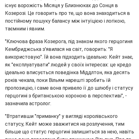
існує ворожість Місяця у Близнюках до Сонця в
Козерозі. Це говорить про те, що вона знаходиться в
постійному пошуку балансу між інтуїцією і логікою,
таємним і явним.
"Ключова фраза Козерога, під знаком якого герцогиня
Кембриджська з'явилася на світ, говорить: "Я
використовую". Їй вона підходить ідеально: Кейт знає,
як "експлуатувати" людей у своїх інтересах: це кредо
ідеально вписується поведінка Міддлтон, яка десять
років чекала, поки Вільям нарешті зробить їй
пропозицію, і саме вона привело її до шлюбу і статусу
герцогині з британською короною в перспективі", -
зазначила астролог.
"Втративши "приманку" у вигляді королівського
статусу, Кейт може зважитися на розлучення, тим
більше що статус герцогині залишиться за нею, навіть