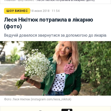
Главная
›
Шоу бизнес
›
Леся Нікітюк потрапила в лікарню (фото)
ШОУ БИЗНЕС
18 июня 2018 · 11:54
Леся Нікітюк потрапила в лікарню
(фото)
Ведучій довелося звернутися за допомогою до лікарів
Фото: Леся Нікітюк (instagram.com/lesia_nikituk)