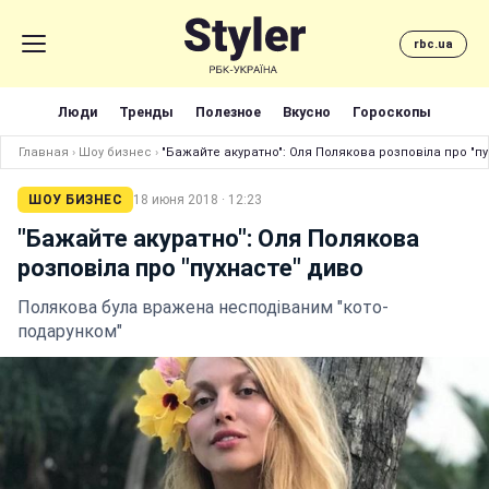
rbc.ua
Люди
Тренды
Полезное
Вкусно
Гороскопы
Главная
›
Шоу бизнес
›
"Бажайте акуратно": Оля Полякова розповіла про "п
ШОУ БИЗНЕС
18 июня 2018 · 12:23
"Бажайте акуратно": Оля Полякова
розповіла про "пухнасте" диво
Полякова була вражена несподіваним "кото-
подарунком"