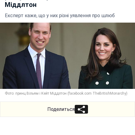
Міддлтон
Експерт каже, що у них різні уявлення про шлюб
Фото: принц Вільям і Кейт Міддлтон (facebook.com TheBritishMonarchy)
Поделиться