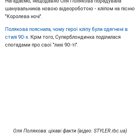
Нагадаємо, нещодавно Оля Полякова порадувала
шанувальників новою відеороботою - кліпом на пісню
"Королева ночі".
Полякова пояснила, чому герої кліпу були одягнені в
стилі 90-х
. Крім того, Суперблондинка поділилася
спогадами про свої "лихі 90-ті".
Оля Полякова: цікаві факти (відео: STYLER.rbc.ua)