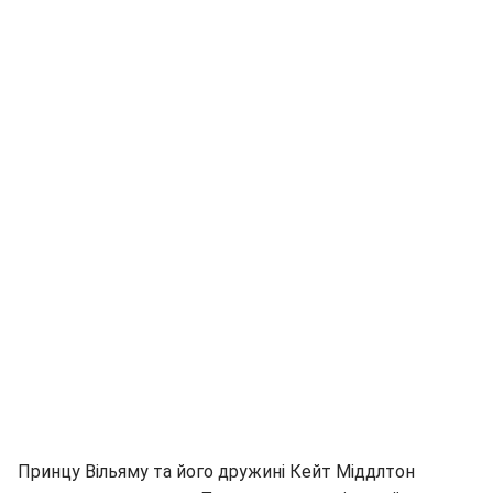
Принцу Вільяму та його дружині Кейт Міддлтон