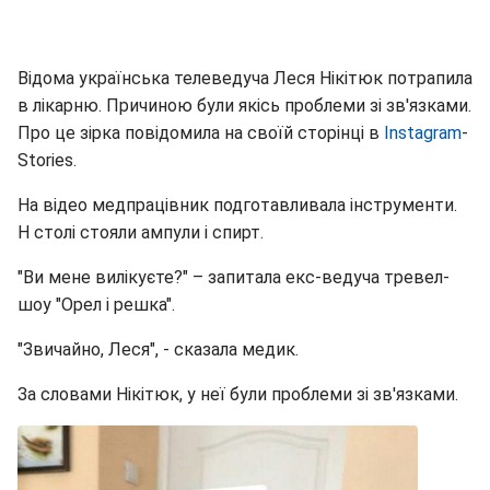
Відома українська телеведуча Леся Нікітюк потрапила
в лікарню. Причиною були якісь проблеми зі зв'язками.
Про це зірка повідомила на своїй сторінці в
Instagram
-
Stories.
На відео медпрацівник подготавливала інструменти.
Н столі стояли ампули і спирт.
"Ви мене вилікуєте?" – запитала екс-ведуча тревел-
шоу "Орел і решка".
"Звичайно, Леся", - сказала медик.
За словами Нікітюк, у неї були проблеми зі зв'язками.