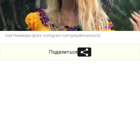
Оля Полякова (фото: instagram.com/polyakovamusic)
Поделиться