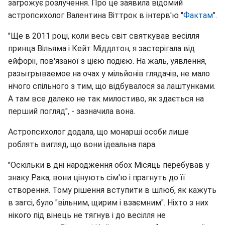
загрожує розлучення. Про це заявила відомий
астропсихолог Валентина Віттрок в інтерв'ю "
Фактам
".
"Ще в 2011 році, коли весь світ святкував весілля
принца Вільяма і Кейт Міддлтон, я застерігала від
ейфорії, пов'язаної з цією подією. На жаль, уявлення,
разыгрываемое на очах у мільйонів глядачів, не мало
нічого спільного з тим, що відбувалося за лаштунками.
А там все далеко не так милостиво, як здається на
перший погляд", - зазначила вона.
Астропсихолог додала, що монарші особи лише
роблять вигляд, що вони ідеальна пара.
"Оскільки в дні народження обох Місяць перебував у
знаку Рака, вони цінують сім'ю і прагнуть до її
створення. Тому рішення вступити в шлюб, як кажуть
в загсі, було "вільним, щирим і взаємним". Ніхто з них
нікого під вінець не тягнув і до весілля не