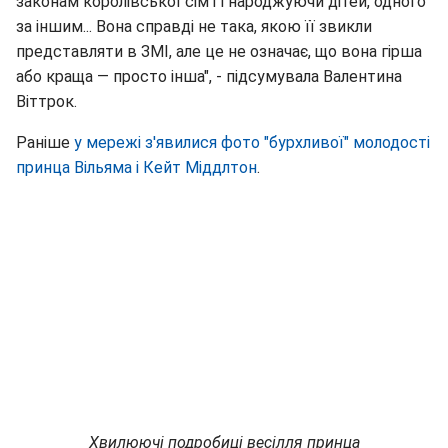
законам королівської сім'ї і народжуючи дітей, одного
за іншим... Вона справді не така, якою її звикли
представляти в ЗМІ, але це не означає, що вона гірша
або краща — просто інша", - підсумувала Валентина
Віттрок.
Раніше
у мережі з'явилися фото "бурхливої" молодості
принца Вільяма і Кейт Міддлтон
.
Хвилюючі подробиці весілля принца