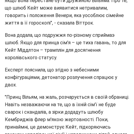
якщо вона перестане бути дружиною Вільяма. Про те,
що шлюб Кейт може виявитися нетривалим,
говорить і положення Венери, яка уособлює сімейне
життя в її гороскопі", - сказала Віттрок.
Вона додала, що подружжя по-різному сприймаэ
шлюб. Якщо для принца сім'я – це тиха гавань, то для
Кейт Міддлтон – трамплін для досягнення
королівського статусу.
Експерт пояснила, що згідно з небесними
конфігураціями, детонатор розлучення спрацює у
двох.
"Принц Вільям, на жаль, розчарується в своїй обраниці.
Навіть незважаючи на те, що в їхній сім'ї не буде
сварок і скандалів, а зірки додадуть шлюбу
Кембриджів флер м'якою жертовності. Поки,
принаймні, це демонструє Кейт, підкоряючись