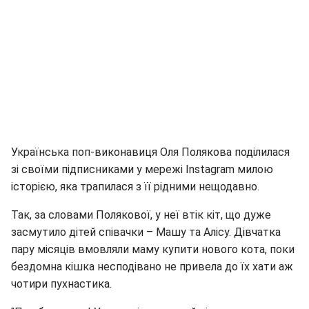
Українська поп-виконавиця Оля Полякова поділилася
зі своїми підписниками у мережі Іnstagram милою
історією, яка трапилася з її рідними нещодавно.
Так, за словами Полякової, у неї втік кіт, що дуже
засмутило дітей співачки – Машу та Алісу. Дівчатка
пару місяців вмовляли маму купити нового кота, поки
бездомна кішка несподівано не привела до їх хати аж
чотири пухнастика.