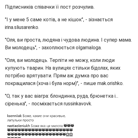
Підписників співачки її пост розчулив.
"І у мене 5 саме котів, а не кішок", - зізнається
irina.sliusarenko.
"Оля, ви проста, людяна і чудова людина. І супер мама.
Ви молодець", - захоплюється olgamaloga.
"Оля, ви молодець. Терпіти не можу, коли люди
купують тварин. На вулицях стільки бідолах, яких
потрібно врятувати. Прям аж думка про вас
покращилася (хоча і була норм)", - пише mak.orishko.
"О, так у вас віагра: блондинка, руда, брюнетка і...
сіренька", - посміхається russinkavovk.