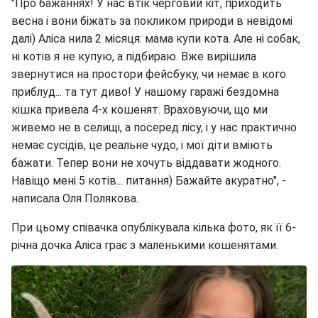
"Про бажаннях! У нас втік черговий кіт, приходить
весна і вони біжать за покликом природи в невідомі
далі) Аліса нила 2 місяця: мама купи кота. Але ні собак,
ні котів я не купую, а підбираю. Вже вирішила
звернутися на простори фейсбуку, чи немає в кого
приблуд... та тут диво! У нашому гаражі бездомна
кішка привела 4-х кошенят. Враховуючи, що ми
живемо не в селищі, а посеред лісу, і у нас практично
немає сусідів, це реальне чудо, і мої діти вміють
бажати. Тепер вони не хочуть віддавати жодного.
Навіщо мені 5 котів... питання) Бажайте акуратно", -
написала Оля Полякова.
При цьому співачка опублікувала кілька фото, як її 6-
річна дочка Аліса грає з маленькими кошенятами.