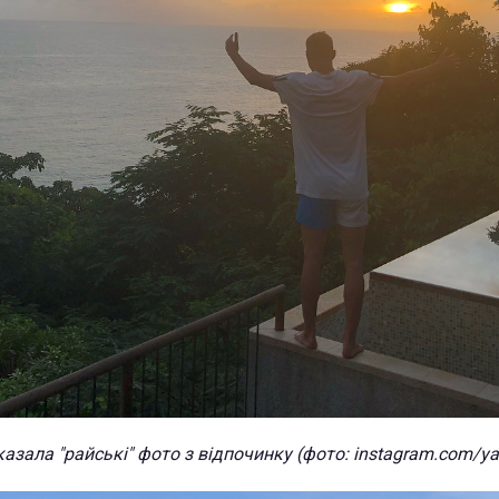
азала "райські" фото з відпочинку (фото: instagram.com/ya