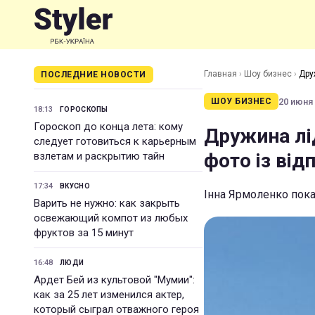
Главная
›
Шоу бизнес
›
Дру
ПОСЛЕДНИЕ НОВОСТИ
20 июня 
ШОУ БИЗНЕС
18:13
ГОРОСКОПЫ
Гороскоп до конца лета: кому
Дружина лід
следует готовиться к карьерным
фото із від
взлетам и раскрытию тайн
17:34
ВКУСНО
Інна Ярмоленко пока
Варить не нужно: как закрыть
освежающий компот из любых
фруктов за 15 минут
16:48
ЛЮДИ
Ардет Бей из культовой "Мумии":
как за 25 лет изменился актер,
который сыграл отважного героя