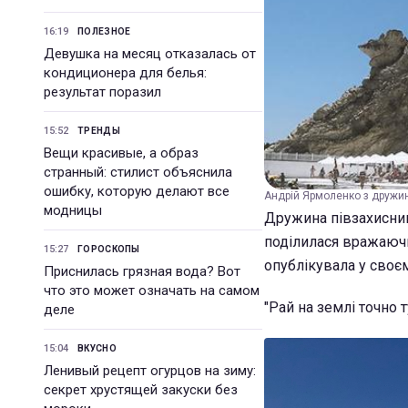
16:19
ПОЛЕЗНОЕ
Девушка на месяц отказалась от
кондиционера для белья:
результат поразил
15:52
ТРЕНДЫ
Вещи красивые, а образ
странный: стилист объяснила
ошибку, которую делают все
Андрій Ярмоленко з дружин
модницы
Дружина півзахисник
поділилася вражаючи
15:27
ГОРОСКОПЫ
опублікувала у своєм
Приснилась грязная вода? Вот
что это может означать на самом
"Рай на землі точно т
деле
15:04
ВКУСНО
Ленивый рецепт огурцов на зиму:
секрет хрустящей закуски без