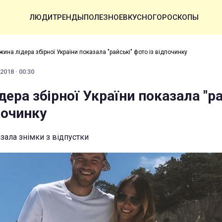
ЛЮДИ
ТРЕНДЫ
ПОЛЕЗНОЕ
ВКУСНО
ГОРОСКОПЫ
жина лідера збірної України показала "райські" фото із відпочинку
2018 · 00:30
ера збірної України показала "ра
починку
зала знімки з відпустки