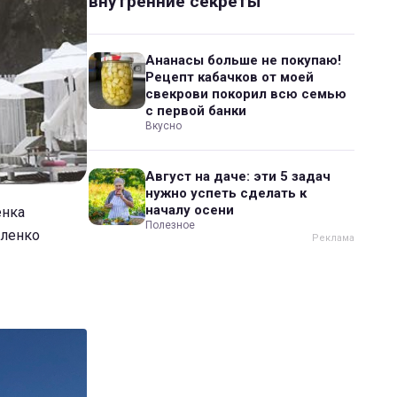
внутренние секреты
Ананасы больше не покупаю!
Рецепт кабачков от моей
свекрови покорил всю семью
с первой банки
Вкусно
Август на даче: эти 5 задач
нужно успеть сделать к
началу осени
енка
Полезное
оленко