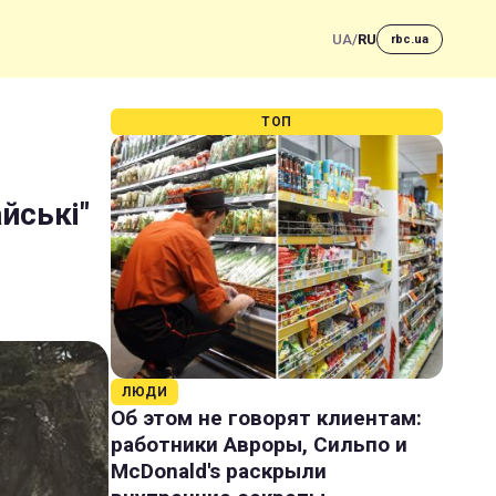
UA
/
RU
rbc.ua
ТОП
йські"
ЛЮДИ
Об этом не говорят клиентам:
работники Авроры, Сильпо и
McDonald's раскрыли