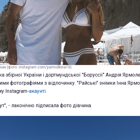
ою (фото: instagram.com/yarmolkina10)
а збірної України і дортмундської "Боруссії" Андрія Ярмол
ми фотографіями з відпочинку. "Райські" знімки Інна Ярм
у Instagram-
акаунті
.
ут", - лаконічно підписала фото дівчина.