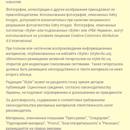
новостей.
Фотографии, иллюстрации и другие изображения принадлежат их
правообладателям. Использование фотографий, отмеченных Getty
Images, допускается исключительно при наличии письменного
разрешения фотоагентства Getty Images. Фотографии, отмеченные
логотипом «Styler» или подписанные «Styler» или «РБК-Украина», могут
использоваться на условиях лицензии Creative Commons Attribution
4.0 International.
При полном или частичном воспроизведении информационных
материалов, опубликованных на вебсайте «Styler» (styler.rbc.ua),
обязательно размещение активной гиперссылки на styler.rbc.ua,
открытой для индексации поисковыми системами. Такая гиперссылка
должна быть размещена непосредственно в тексте материала не ниже
второго абзаца.
Редакция "Styler" может не разделять точку зрения авторов
публикаций. Оценочные суждения, согласно законодательству
Украины, не подлежат опровержению и доказыванию их правдивости.
За достоверность, содержание и соответствие требованиям
законодательства рекламных материалов ответственность несет
рекламодатель.
Материалы, отмеченные плашками "Пресс-релиз", "Спецпроект",
"Партнерский материал", "Promo", "Благотворительность" и "Резонанс",
размещаются на правах рекламы.