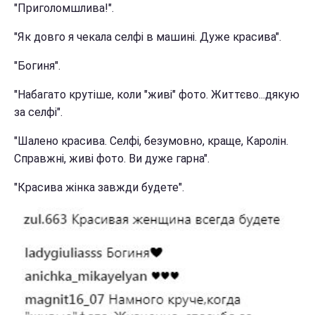
"Приголомшлива!".
"Як довго я чекала селфі в машині. Дуже красива".
"Богиня".
"Набагато крутіше, коли "живі" фото. Життєво...дякую
за селфі".
"Шалено красива. Селфі, безумовно, краще, Каролін.
Справжні, живі фото. Ви дуже гарна".
"Красива жінка завжди будете".