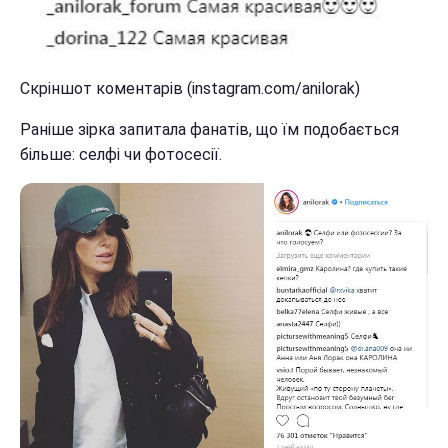
Скріншот коментарів (instagram.com/anilorak)
Раніше зірка запитала фанатів, що їм подобається
більше: селфі чи фотосесії.