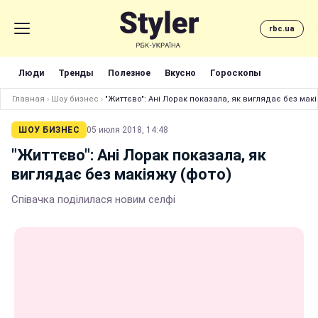
rbc.ua
Люди
Тренды
Полезное
Вкусно
Гороскопы
Главная
›
Шоу бизнес
›
"Життєво": Ані Лорак показала, як виглядає без макі
ШОУ БИЗНЕС
05 июля 2018, 14:48
"Життєво": Ані Лорак показала, як
виглядає без макіяжу (фото)
Співачка поділилася новим селфі