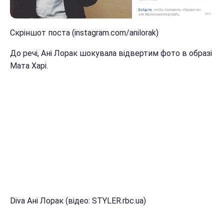
Скріншот поста (instagram.com/anilorak)
До речі, Ані Лорак шокувала відвертим фото в образі
Мата Харі.
Diva Ані Лорак (відео: STYLER.rbc.ua)