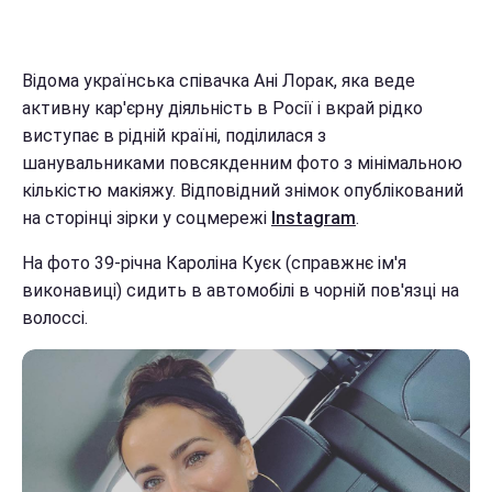
Відома українська співачка Ані Лорак, яка веде
активну кар'єрну діяльність в Росії і вкрай рідко
виступає в рідній країні, поділилася з
шанувальниками повсякденним фото з мінімальною
кількістю макіяжу. Відповідний знімок опублікований
на сторінці зірки у соцмережі
Instagram
.
На фото 39-річна Кароліна Куєк (справжнє ім'я
виконавиці) сидить в автомобілі в чорній пов'язці на
волоссі.