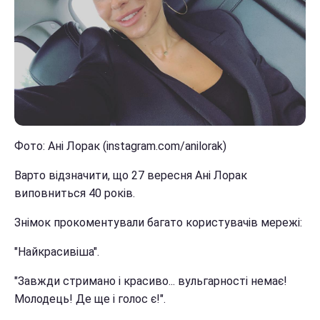
Фото: Ані Лорак (instagram.com/anilorak)
Варто відзначити, що 27 вересня Ані Лорак
виповниться 40 років.
Знімок прокоментували багато користувачів мережі:
"Найкрасивіша".
"Завжди стримано і красиво... вульгарності немає!
Молодець! Де ще і голос є!".