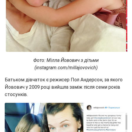
Фото: Мілла Йовович з дітьми
(instagram.com/millajovovich)
Батьком дівчаток є режисер Пол Андерсон, за якого
Йовович у 2009 році вийшла заміж після семи років
стосунків.