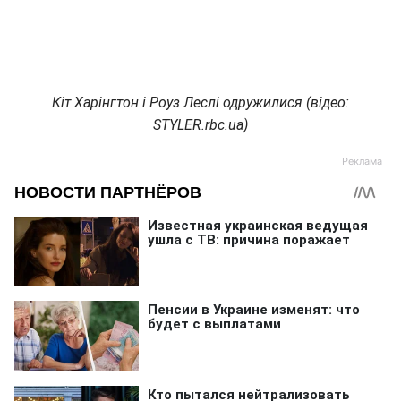
Кіт Харінгтон і Роуз Леслі одружилися (відео:
STYLER.rbc.ua)