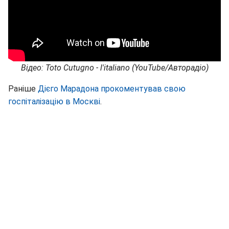
Відео: Toto Cutugno - l'italiano (YouTube/Авторадіо)
Раніше
Дієго Марадона прокоментував свою
госпіталізацію в Москві
.