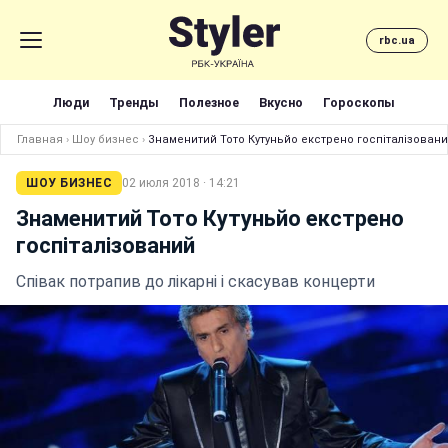
rbc.ua
Люди
Тренды
Полезное
Вкусно
Гороскопы
Главная
›
Шоу бизнес
›
Знаменитий Тото Кутуньйо екстрено госпіталізован
ШОУ БИЗНЕС
02 июля 2018 · 14:21
Знаменитий Тото Кутуньйо екстрено
госпіталізований
Співак потрапив до лікарні і скасував концерти