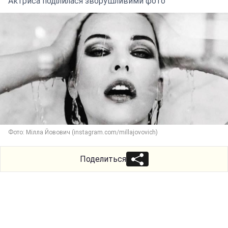
Актриса поділилася зворушливими фото
Фото: Мілла Йовович (instagram.com/millajovovich)
Поделиться