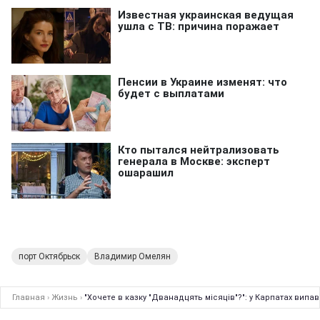
порт Октябрьск
Владимир Омелян
Главная
›
Жизнь
›
"Хочете в казку "Дванадцять місяців"?": у Карпатах випав