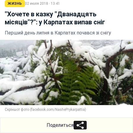
ЖИЗНЬ
02 июля 2018 · 13:41
"Хочете в казку "Дванадцять
місяців"?": у Карпатах випав сніг
Перший день липня в Карпатах почався зі снігу
Скріншот фото (facebook.com/NashePrykarpattia)
Поделиться