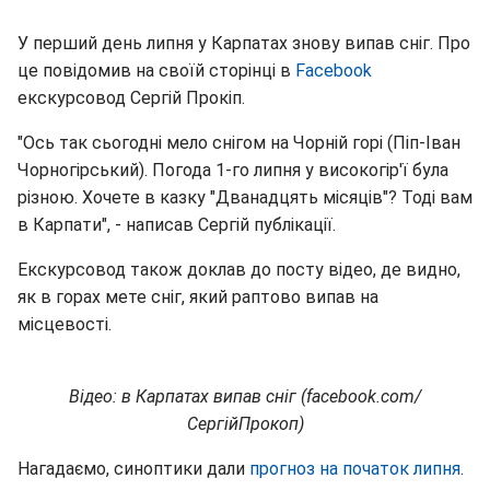
У перший день липня у Карпатах знову випав сніг. Про
це повідомив на своїй сторінці в
Facebook
екскурсовод Сергій Прокіп.
"Ось так сьогодні мело снігом на Чорній горі (Піп-Іван
Чорногірський). Погода 1-го липня у високогір'ї була
різною. Хочете в казку "Дванадцять місяців"? Тоді вам
в Карпати", - написав Сергій публікації.
Екскурсовод також доклав до посту відео, де видно,
як в горах мете сніг, який раптово випав на
місцевості.
Відео: в Карпатах випав сніг (facebook.com/
СергійПрокоп)
Нагадаємо, синоптики дали
прогноз на початок липня
.