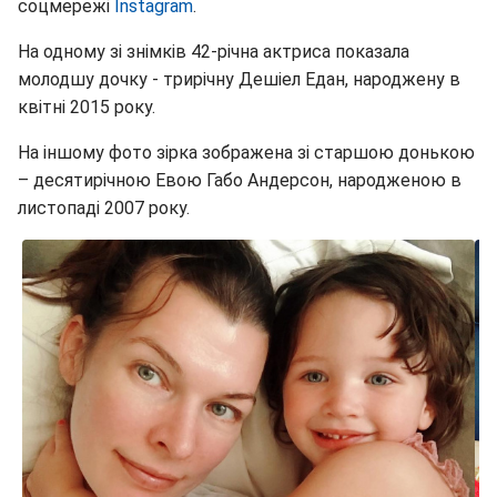
соцмережі
Instagram
.
На одному зі знімків 42-річна актриса показала
молодшу дочку - трирічну Дешіел Едан, народжену в
квітні 2015 року.
На іншому фото зірка зображена зі старшою донькою
– десятирічною Евою Габо Андерсон, народженою в
листопаді 2007 року.