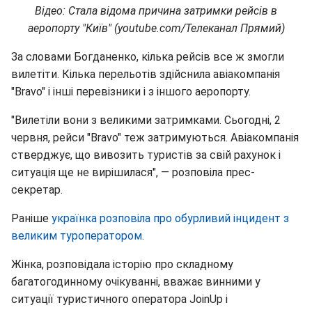
Відео: Стала відома причина затримки рейсів в
аеропорту "Київ" (youtube.com/Телеканал Прямий)
За словами Богданенко, кілька рейсів все ж змогли
вилетіти. Кілька перельотів здійснила авіакомпанія
"Bravo" і інші перевізники і з іншого аеропорту.
"Вилетіли вони з великими затримками. Сьогодні, 2
червня, рейси "Bravo" теж затримуються. Авіакомпанія
стверджує, що вивозить туристів за свій рахунок і
ситуація ще не вирішилася", ― розповіла прес-
секретар.
Раніше
українка розповіла про обурливий інцидент з
великим туроператором
.
Жінка, розповідала історію про складному
багатогодинному очікуванні, вважає винними у
ситуації туристичного оператора JoinUp і