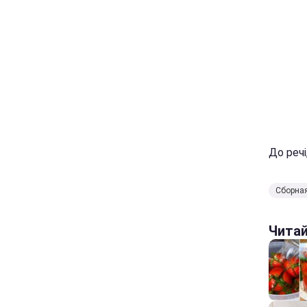
До речі
Сборна
Чита