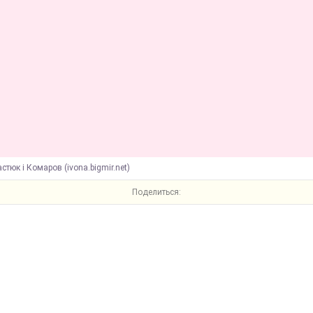
астюк і Комаров (ivona.bigmir.net)
Поделиться: