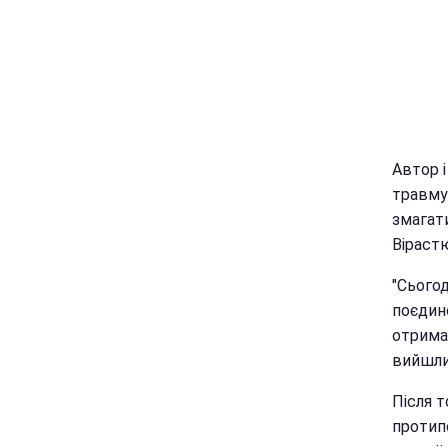
Автор 
травмув
змагат
Віраст
"Сьогод
поєдин
отрима
вийшли
Після 
протипо