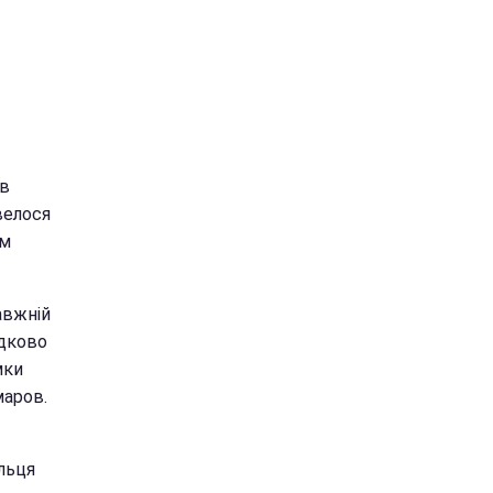
ов
велося
ем
авжній
адково
мки
маров.
альця