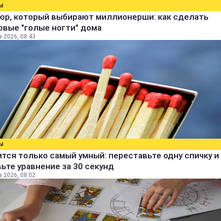
Ы
юр, который выбирают миллионерши: как сделать
овые "голые ногти" дома
а 2026, 08:43
Ы
тся только самый умный: переставьте одну спичку и
ьте уравнение за 30 секунд
а 2026, 08:02