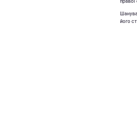
правої 
Шанува
його ст