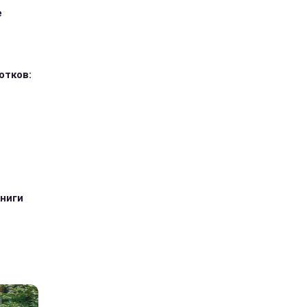
е
отков:
книги