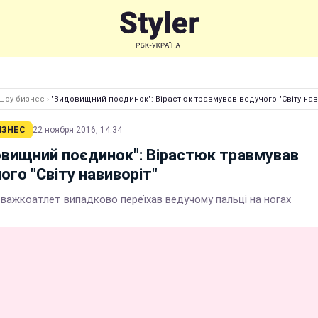
Шоу бизнес
›
"Видовищний поєдинок": Вірастюк травмував ведучого "Світу нав
ИЗНЕС
22 ноября 2016, 14:34
вищний поєдинок": Вірастюк травмував
ого "Світу навиворіт"
 важкоатлет випадково переїхав ведучому пальці на ногах