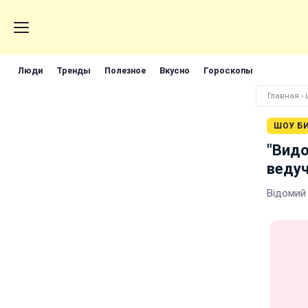
Люди
Тренды
Полезное
Вкусно
Гороскопы
Главная
›
ШОУ Б
"Видо
ведуч
Відомий