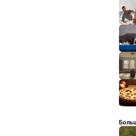
Больш