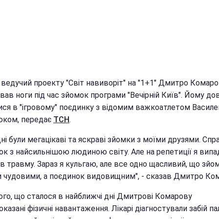
і ведучий проекту "Світ навиворіт" на "1+1" Дмитро Комар
ав ноги під час зйомок програми "Вечірній Київ". Йому до
ися в "ігровому" поєдинку з відомим важкоатлетом Васил
юком, передає
ТСН
.
ні були мегацікаві та яскраві зйомки з моїми друзями. Спр
ок з найсильнішою людиною світу. Але на репетиції я вип
в травму. Зараз я кульгаю, але все одно щасливий, що зйо
 чудовими, а поєдинок видовищним", - сказав Дмитро Ко
того, що сталося в найближчі дні Дмитрові Комарову
казані фізичні навантаження. Лікарі діагностували забій п