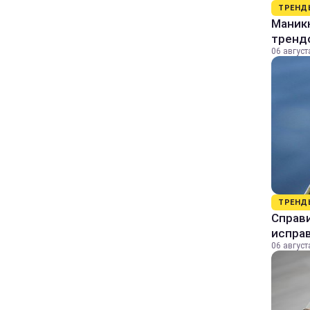
ТРЕНД
Маник
тренд
06 август
ТРЕНД
Справи
исправ
06 август