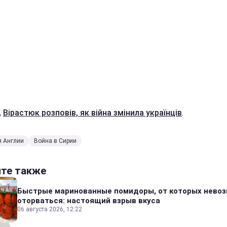
,
Вірастюк розповів, як війна змінила українців
.
я Англии
Война в Сирии
йте также
Быстрые маринованные помидоры, от которых нево
оторваться: настоящий взрыв вкуса
06 августа 2026, 12:22