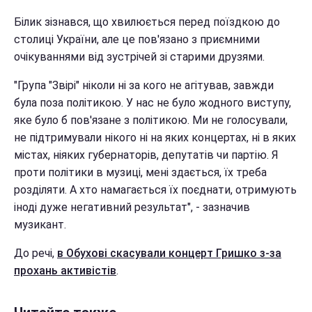
Білик зізнався, що хвилюється перед поїздкою до
столиці України, але це пов'язано з приємними
очікуваннями від зустрічей зі старими друзями.
"Група "Звірі" ніколи ні за кого не агітував, завжди
була поза політикою. У нас не було жодного виступу,
яке було б пов'язане з політикою. Ми не голосували,
не підтримували нікого ні на яких концертах, ні в яких
містах, ніяких губернаторів, депутатів чи партію. Я
проти політики в музиці, мені здається, їх треба
розділяти. А хто намагається їх поєднати, отримують
іноді дуже негативний результат", - зазначив
музикант.
До речі,
в Обухові скасували концерт Гришко з-за
прохань активістів
.