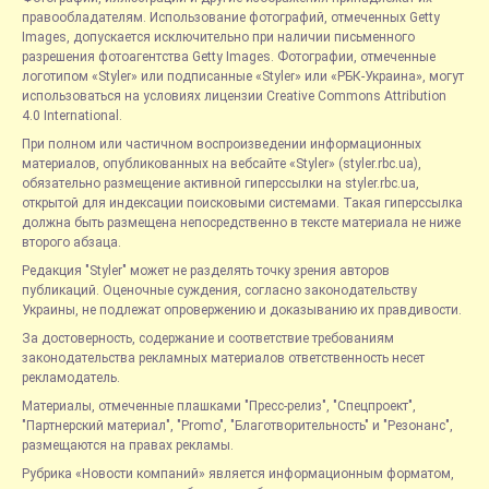
правообладателям. Использование фотографий, отмеченных Getty
Images, допускается исключительно при наличии письменного
разрешения фотоагентства Getty Images. Фотографии, отмеченные
логотипом «Styler» или подписанные «Styler» или «РБК-Украина», могут
использоваться на условиях лицензии Creative Commons Attribution
4.0 International.
При полном или частичном воспроизведении информационных
материалов, опубликованных на вебсайте «Styler» (styler.rbc.ua),
обязательно размещение активной гиперссылки на styler.rbc.ua,
открытой для индексации поисковыми системами. Такая гиперссылка
должна быть размещена непосредственно в тексте материала не ниже
второго абзаца.
Редакция "Styler" может не разделять точку зрения авторов
публикаций. Оценочные суждения, согласно законодательству
Украины, не подлежат опровержению и доказыванию их правдивости.
За достоверность, содержание и соответствие требованиям
законодательства рекламных материалов ответственность несет
рекламодатель.
Материалы, отмеченные плашками "Пресс-релиз", "Спецпроект",
"Партнерский материал", "Promo", "Благотворительность" и "Резонанс",
размещаются на правах рекламы.
Рубрика «Новости компаний» является информационным форматом,