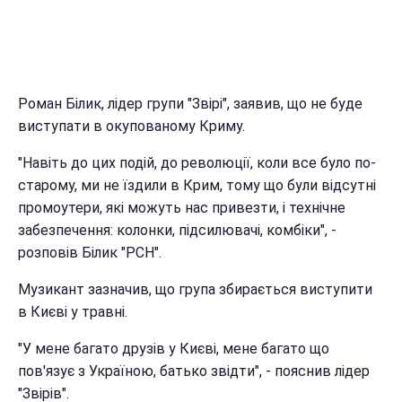
Роман Білик, лідер групи "Звірі", заявив, що не буде
виступати в окупованому Криму.
"Навіть до цих подій, до революції, коли все було по-
старому, ми не їздили в Крим, тому що були відсутні
промоутери, які можуть нас привезти, і технічне
забезпечення: колонки, підсилювачі, комбіки", -
розповів Білик "РСН".
Музикант зазначив, що група збирається виступити
в Києві у травні.
"У мене багато друзів у Києві, мене багато що
пов'язує з Україною, батько звідти", - пояснив лідер
"Звірів".