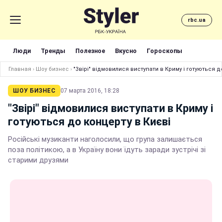
rbc.ua
Люди
Тренды
Полезное
Вкусно
Гороскопы
Главная
›
Шоу бизнес
›
"Звірі" відмовилися виступати в Криму і готуються д
ШОУ БИЗНЕС
07 марта 2016, 18:28
"Звірі" відмовилися виступати в Криму і
готуються до концерту в Києві
Російські музиканти наголосили, що група залишається
поза політикою, а в Україну вони їдуть заради зустрічі зі
старими друзями