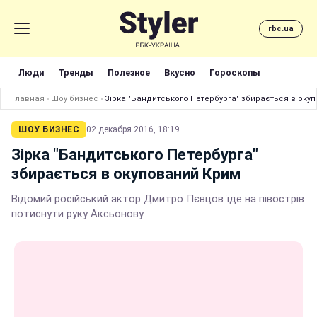
rbc.ua
Люди
Тренды
Полезное
Вкусно
Гороскопы
Главная
›
Шоу бизнес
›
Зірка "Бандитського Петербурга" збирається в оку
ШОУ БИЗНЕС
02 декабря 2016, 18:19
Зірка "Бандитського Петербурга"
збирається в окупований Крим
Відомий російський актор Дмитро Пєвцов їде на півострів
потиснути руку Аксьонову