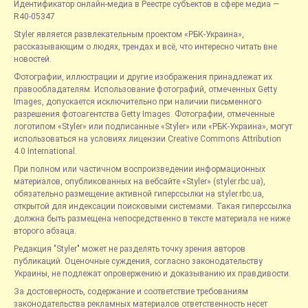
Идентификатор онлайн-медиа в Реестре субъектов в сфере медиа —
R40-05347
Styler является развлекательным проектом «РБК-Украина»,
рассказывающим о людях, трендах и всё, что интересно читать вне
новостей.
Фотографии, иллюстрации и другие изображения принадлежат их
правообладателям. Использование фотографий, отмеченных Getty
Images, допускается исключительно при наличии письменного
разрешения фотоагентства Getty Images. Фотографии, отмеченные
логотипом «Styler» или подписанные «Styler» или «РБК-Украина», могут
использоваться на условиях лицензии Creative Commons Attribution
4.0 International.
При полном или частичном воспроизведении информационных
материалов, опубликованных на вебсайте «Styler» (styler.rbc.ua),
обязательно размещение активной гиперссылки на styler.rbc.ua,
открытой для индексации поисковыми системами. Такая гиперссылка
должна быть размещена непосредственно в тексте материала не ниже
второго абзаца.
Редакция "Styler" может не разделять точку зрения авторов
публикаций. Оценочные суждения, согласно законодательству
Украины, не подлежат опровержению и доказыванию их правдивости.
За достоверность, содержание и соответствие требованиям
законодательства рекламных материалов ответственность несет