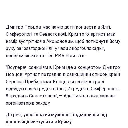
Дмитро Пєвцов має намір дати концерти в Ялті,
Сімферополі та Севастополі. Крім того, артист має
намір зустрітися з Аксьоновим, щоб потиснути йому
руку за "злагоджені дії у часи энергоблокады",
повідомляє агентство РИА Новости.
"Всупереч санкціям в Крим їде з концертом Дмитро
Пєвцов. Артист потрапив в санкційний список країн
Європи і Прибалтики. Концерти на півострові
відбудуться 6 грудня в Ялті, 7 грудня в Сімферополі і
8 грудня в Севастополі", — йдеться в повідомленні
організаторів заходу.
До речі,
український музикант відмовився від
пропозиції виступити в Криму
.