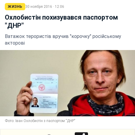
ЖИЗНЬ
30 ноября 2016 · 12:06
Охлобистін похизувався паспортом
"ДНР"
Ватажок терористів вручив "корочку" російському
акторові
Фото: Іван Охлобистін з паспортом "ДНР"