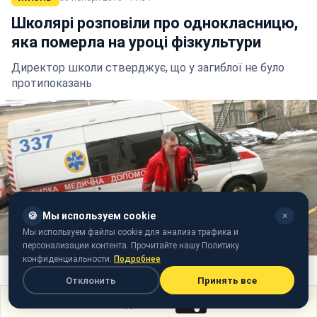
Школярі розповіли про однокласницю,
яка померла на уроці фізкультури
Директор школи стверджує, що у загиблої не було
протипоказань
🍪
Мы используем cookie
✕
Мы используем файлы cookie для анализа трафика и
персонализации контента. Прочитайте нашу Политику
конфиденциальности.
Подробнее
Фото: Швидка допомога (Korrespondent.net)
Отклонить
Принять все
Поделиться