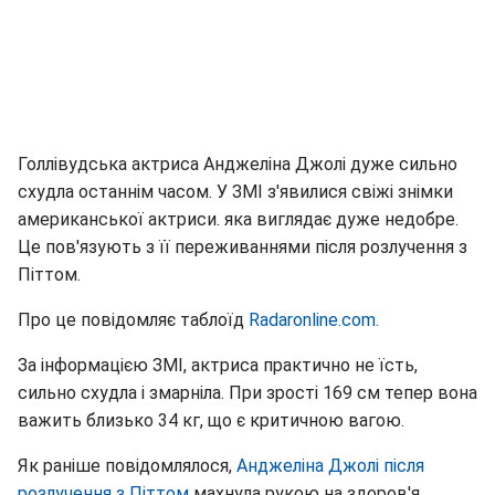
Голлівудська актриса Анджеліна Джолі дуже сильно
схудла останнім часом. У ЗМІ з'явилися свіжі знімки
американської актриси. яка виглядає дуже недобре.
Це пов'язують з її переживаннями після розлучення з
Піттом.
Про це повідомляє таблоїд
Radaronline.com.
За інформацією ЗМІ, актриса практично не їсть,
сильно схудла і змарніла. При зрості 169 см тепер вона
важить близько 34 кг, що є критичною вагою.
Як раніше повідомлялося,
Анджеліна Джолі після
розлучення з Піттом
махнула рукою на здоров'я.