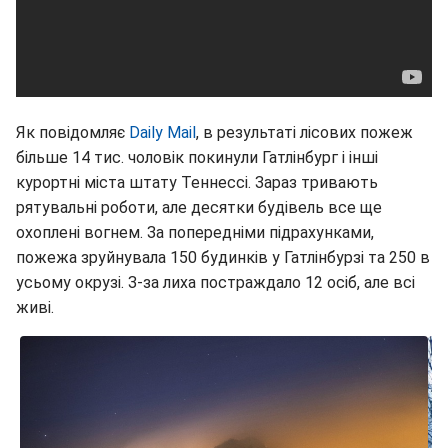
Як повідомляє
Daily Mail
, в результаті лісових пожеж
більше 14 тис. чоловік покинули Гатлінбург і інші
курортні міста штату Теннессі. Зараз тривають
рятувальні роботи, але десятки будівель все ще
охоплені вогнем. За попередніми підрахунками,
пожежа зруйнувала 150 будинків у Гатлінбурзі та 250 в
усьому окрузі. З-за лиха постраждало 12 осіб, але всі
живі.