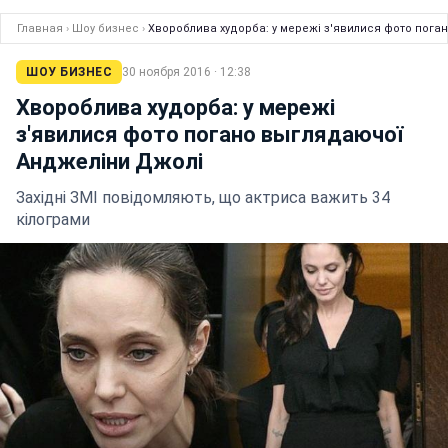
Главная
›
Шоу бизнес
›
Хвороблива худорба: у мережі з'явилися фото пог
ШОУ БИЗНЕС
30 ноября 2016 · 12:38
Хвороблива худорба: у мережі
з'явилися фото погано выглядаючої
Анджеліни Джолі
Західні ЗМІ повідомляють, що актриса важить 34
кілограми