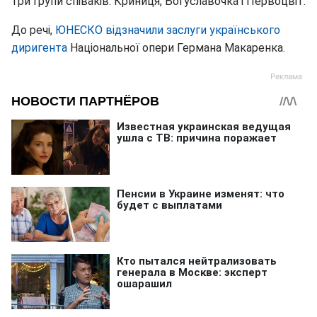
три групи співаків: Криниця, Богуславочка і Первоцвіт.
До речі,
ЮНЕСКО відзначили заслуги українського
диригента
Національної опери Германа Макаренка.