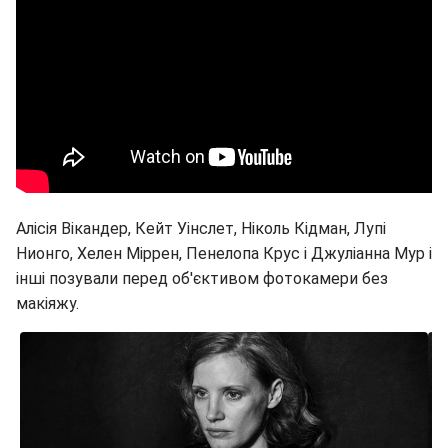
Алісія Вікандер, Кейт Уінслет, Ніколь Кідман, Лупі
Нионго, Хелен Міррен, Пенелопа Крус і Джуліанна Мур і
інші позували перед об'єктивом фотокамери без
макіяжу.