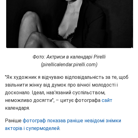
Фото: Актриси в календарі Pirelli
(pirellicalendar.pirelli.com)
"Як художник я відчуваю відповідальність за те, щоб
звільнити жінку від думок про вічної молодості і
досконало. Ідеал, нав'язаний суспільством,
неможливо досягти", – цитує фотографа
сайт
календаря.
Раніше
фотограф показав раніше невідомі знімки
акторів і супермоделей
.