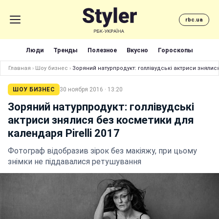
rbc.ua
Люди
Тренды
Полезное
Вкусно
Гороскопы
Главная
›
Шоу бизнес
›
Зоряний натурпродукт: голлівудські актриси знялися
ШОУ БИЗНЕС
30 ноября 2016 · 13:20
Зоряний натурпродукт: голлівудські
актриси знялися без косметики для
календаря Pirelli 2017
Фотограф відобразив зірок без макіяжу, при цьому
знімки не піддавалися ретушування