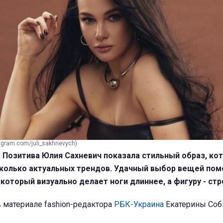
agram.com/juli_sakhnevych)
 Позитива Юлия Сахневич показала стильный образ, ко
сколько актуальных трендов. Удачный выбор вещей пом
который визуально делает ноги длиннее, а фигуру - стр
 материале fashion-редактора
РБК-Украина
Екатерины Соб