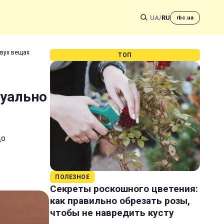
UA
/
RU
rbc.ua
двух вещах
ТОП
зуально
до
ПОЛЕЗНОЕ
Секреты роскошного цветения:
как правильно обрезать розы,
чтобы не навредить кусту