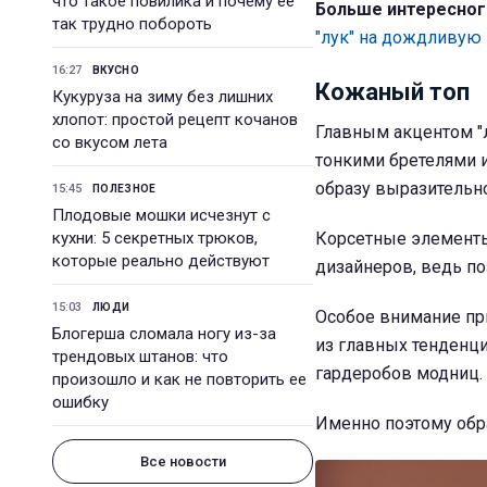
что такое повилика и почему ее
Больше интересног
так трудно побороть
"лук" на дождливую
16:27
ВКУСНО
Кожаный топ
Кукуруза на зиму без лишних
хлопот: простой рецепт кочанов
Главным акцентом "л
со вкусом лета
тонкими бретелями 
образу выразительно
15:45
ПОЛЕЗНОЕ
Плодовые мошки исчезнут с
кухни: 5 секретных трюков,
Корсетные элементы
которые реально действуют
дизайнеров, ведь п
15:03
ЛЮДИ
Особое внимание пр
Блогерша сломала ногу из-за
из главных тенденци
трендовых штанов: что
гардеробов модниц.
произошло и как не повторить ее
ошибку
Именно поэтому обра
Все новости