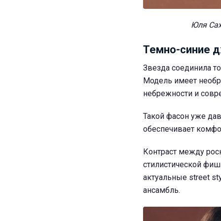
Юля Сах
Темно-синие 
Звезда соединила т
Модель имеет необра
небрежности и совр
Такой фасон уже да
обеспечивает комфор
Контраст между ро
стилистической фишк
актуальные street s
ансамбль.