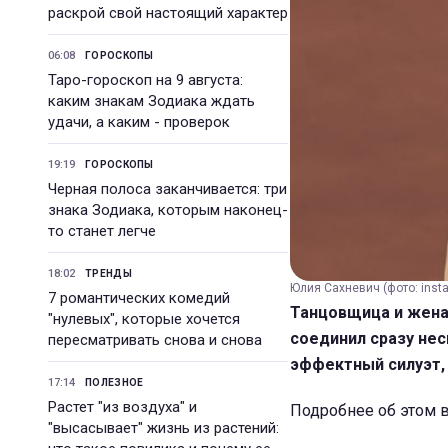
раскрой свой настоящий характер
06:08
ГОРОСКОПЫ
Таро-гороскоп на 9 августа:
каким знакам Зодиака ждать
удачи, а каким - проверок
19:19
ГОРОСКОПЫ
Черная полоса заканчивается: три
знака Зодиака, которым наконец-
то станет легче
18:02
ТРЕНДЫ
Юлия Сахневич (фото: inst
7 романтических комедий
Танцовщица и жена
"нулевых", которые хочется
соединил сразу не
пересматривать снова и снова
эффектный силуэт, 
17:14
ПОЛЕЗНОЕ
Растет "из воздуха" и
Подробнее об этом в
"высасывает" жизнь из растений: