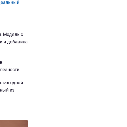
идеальный
. Модель с
и и добавила
ов
пезности.
стал одной
рный из