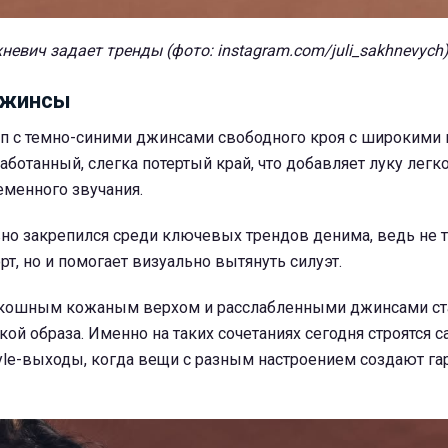
невич задает тренды (фото: instagram.com/juli_sakhnevych
джинсы
оп с темно-синими джинсами свободного кроя с широкими
ботанный, слегка потертый край, что добавляет луку легк
еменного звучания.
вно закрепился среди ключевых трендов денима, ведь не 
т, но и помогает визуально вытянуть силуэт.
скошным кожаным верхом и расслабленными джинсами ст
ой образа. Именно на таких сочетаниях сегодня строятся 
tyle-выходы, когда вещи с разным настроением создают г