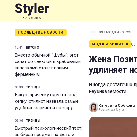
Главная
›
Мода и красота
›
ПОСЛЕДНИЕ НОВОСТИ
06 
МОДА И КРАСОТА
10:41
ВКУСНО
Вместо обычной "Шубы": этот
Жена Позит
салат со свеклой и крабовыми
удлиняет но
палочками станет вашим
фирменным
Иногда достаточно п
09:33
ТРЕНДЫ
неузнаваемости
Какую прическу сделать под
кепку: стилист назвала самые
Катерина Собкова
удобные варианты на жару
Редактор Styler
08:36
ТРЕНДЫ
Быстрый психологический тест:
выбирай предмет на фото и