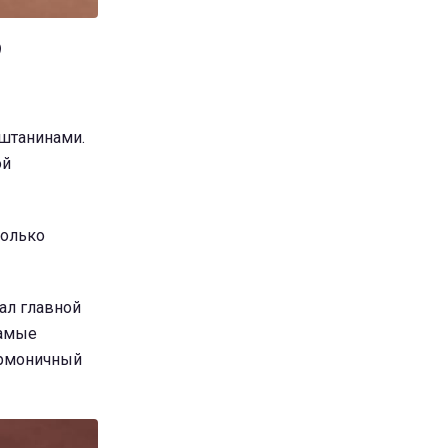
)
 штанинами.
ой
только
ал главной
самые
армоничный