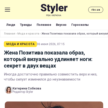
rbc.ua
Люди
Тренды
Полезное
Вкусно
Гороскопы
Главная
›
Мода и красота
›
Жена Позитива показала образ, который визуал
МОДА И КРАСОТА
06 июня 2026, 07:15
Жена Позитива показала образ,
который визуально удлиняет ноги:
секрет в двух вещах
Иногда достаточно правильно совместить верх и низ,
чтобы силуэт изменился до неузнаваемости
Катерина Собкова
Редактор Styler