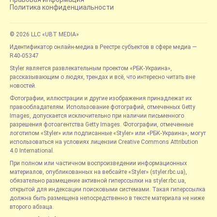
Политика конфиденциальности
© 2026 LLC «UBT MEDIA»
Идентификатор онлайн-медиа в Реестре субъектов в сфере медиа —
R40-05347
Styler является развлекательным проектом «РБК-Украина»,
рассказывающим о людях, трендах и всё, что интересно читать вне
новостей.
Фотографии, иллюстрации и другие изображения принадлежат их
правообладателям. Использование фотографий, отмеченных Getty
Images, допускается исключительно при наличии письменного
разрешения фотоагентства Getty Images. Фотографии, отмеченные
логотипом «Styler» или подписанные «Styler» или «РБК-Украина», могут
использоваться на условиях лицензии Creative Commons Attribution
4.0 International.
При полном или частичном воспроизведении информационных
материалов, опубликованных на вебсайте «Styler» (styler.rbc.ua),
обязательно размещение активной гиперссылки на styler.rbc.ua,
открытой для индексации поисковыми системами. Такая гиперссылка
должна быть размещена непосредственно в тексте материала не ниже
второго абзаца.