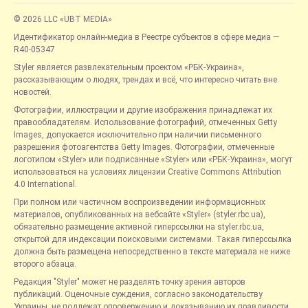
© 2026 LLC «UBT MEDIA»
Идентификатор онлайн-медиа в Реестре субъектов в сфере медиа —
R40-05347
Styler является развлекательным проектом «РБК-Украина»,
рассказывающим о людях, трендах и всё, что интересно читать вне
новостей.
Фотографии, иллюстрации и другие изображения принадлежат их
правообладателям. Использование фотографий, отмеченных Getty
Images, допускается исключительно при наличии письменного
разрешения фотоагентства Getty Images. Фотографии, отмеченные
логотипом «Styler» или подписанные «Styler» или «РБК-Украина», могут
использоваться на условиях лицензии Creative Commons Attribution
4.0 International.
При полном или частичном воспроизведении информационных
материалов, опубликованных на вебсайте «Styler» (styler.rbc.ua),
обязательно размещение активной гиперссылки на styler.rbc.ua,
открытой для индексации поисковыми системами. Такая гиперссылка
должна быть размещена непосредственно в тексте материала не ниже
второго абзаца.
Редакция "Styler" может не разделять точку зрения авторов
публикаций. Оценочные суждения, согласно законодательству
Украины, не подлежат опровержению и доказыванию их правдивости.