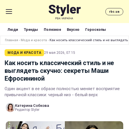
rbc.ua
Люди
Тренды
Полезное
Вкусно
Гороскопы
Главная
›
Мода и красота
›
Как носить классический стиль и не выглядет
МОДА И КРАСОТА
29 мая 2026, 07:15
Как носить классический стиль и не
выглядеть скучно: секреты Маши
Ефросининой
Один акцент в ее образе полностью меняет восприятие
привычной классики: черный низ - белый верх
Катерина Собкова
Редактор Styler