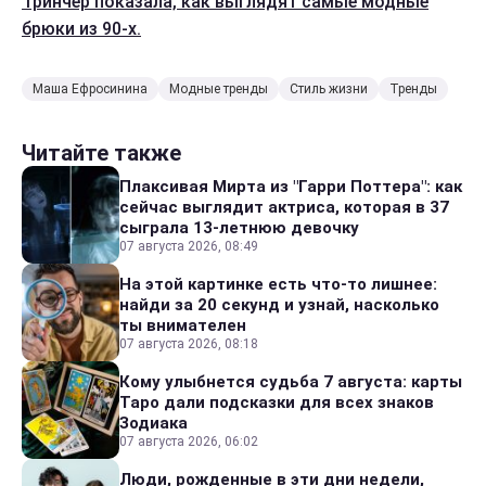
Тринчер показала, как выглядят самые модные
брюки из 90-х.
Маша Ефросинина
Модные тренды
Стиль жизни
Тренды
Читайте также
Плаксивая Мирта из "Гарри Поттера": как
сейчас выглядит актриса, которая в 37
сыграла 13-летнюю девочку
07 августа 2026, 08:49
На этой картинке есть что-то лишнее:
найди за 20 секунд и узнай, насколько
ты внимателен
07 августа 2026, 08:18
Кому улыбнется судьба 7 августа: карты
Таро дали подсказки для всех знаков
Зодиака
07 августа 2026, 06:02
Люди, рожденные в эти дни недели,