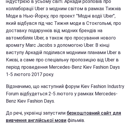
індустрією в усьому світі. Аркадій розповів про
коллаборації Uber з модним світом в рамках Тижнів
Моди в Нью-Йорку, про проект "Модні водії Uber",
який відбувся під час Тижня моди в Стокгольмі, про
доставку подарунків від модних брендів на
автомобілях Uber, а також про просування нового
аромату Marc Jacobs з допомогою Uber. В кінці
виступу Аркадій поділився модними планами Uber в
Києві, а саме про спеціальну пропозицію від Uber в
період проведення Mercedes-Benz Kiev Fashion Days
1-5 лютого 2017 року.
Відзначимо, що наступний форум Kiev Fashion Industry
Forum відбудеться 2-5 лютого у рамках Mercedes-
Benz Kiev Fashion Days.
До речі, українці запустили
безкоштовний сайт для
вивчення англійської мови
фільмів.