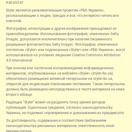
R40-05347
Styler является развлекательным проектом «РБК-Украина»,
рассказывающим о людях, трендах и всё, что интересно читать вне
новостей.
Фотографии, иллюстрации и другие изображения принадлежат их
правообладателям. Использование фотографий, отмеченных Getty
Images, допускается исключительно при наличии письменного
разрешения фотоагентства Getty Images. Фотографии, отмеченные
логотипом «Styler» или подписанные «Styler» или «РБК-Украина», могут
использоваться на условиях лицензии Creative Commons Attribution
4.0 International.
При полном или частичном воспроизведении информационных
материалов, опубликованных на вебсайте «Styler» (styler.rbc.ua),
обязательно размещение активной гиперссылки на styler.rbc.ua,
открытой для индексации поисковыми системами. Такая гиперссылка
должна быть размещена непосредственно в тексте материала не ниже
второго абзаца.
Редакция "Styler" может не разделять точку зрения авторов
публикаций. Оценочные суждения, согласно законодательству
Украины, не подлежат опровержению и доказыванию их правдивости.
За достоверность, содержание и соответствие требованиям
законодательства рекламных материалов ответственность несет
рекламодатель.