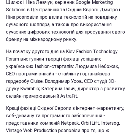
Шилюк і Ніна Левчук, керівник Google Marketing
Solutions в Центральній та Східній Європі. Дмитро і
Ніна розповіли про вплив технологій на поведінку
сучасного шоппера, а також про використання
сучасних цифрових технологій для просування свого
бренду на міжнародному ринку.
На початку другого дня на Kiev Fashion Technology
Forum виступили творці і фахівці успішних
українських fashion-стартапів: Людмила Небожак,
СЕО програми онлайн - стайлінгу і органайзера
гардеробу Cluise; Володимир Усов, СЕО студії 3D-
друку Kwambio; Катерина Галич, директор з розвитку
онлайн-примірювальній AstraFit.
Кращі фахівці Східної Європи з інтернет-маркетингу,
веб-дизайну та програмного забезпечення -
представники компаній Netpeak, OrbitLift, Intersog,
Vintage Web Production розповіли про те, що ж