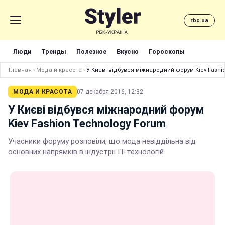
rbc.ua
Люди
Тренды
Полезное
Вкусно
Гороскопы
Главная
›
Мода и красота
›
У Києві відбувся міжнародний форум Kiev Fashi
МОДА И КРАСОТА
07 декабря 2016, 12:32
У Києві відбувся міжнародний форум
Kiev Fashion Technology Forum
Учасники форуму розповіли, що мода невіддільна від
основних напрямків в індустрії IT-технологій