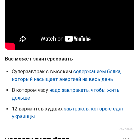
Вас может заинтересовать
Суперзавтрак с высоким
содержанием белка,
который насыщает энергией на весь день
В котором часу
надо завтракать, чтобы жить
дольше
12 вариантов худших
завтраков, которые едят
украинцы