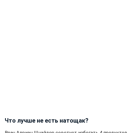
Что лучше не есть натощак?
Врач Адриан Шнайдер советует избегать 4 продуктов