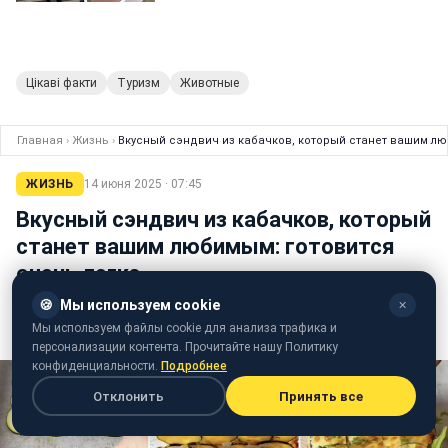
Цікаві факти
Туризм
Животные
Главная
›
Жизнь
›
Вкусный сэндвич из кабачков, который станет вашим лю
ЖИЗНЬ
14 июня 2025 · 07:45
Вкусный сэндвич из кабачков, который
станет вашим любимым: готовится
очень легко
🍪
Мы используем cookie
✕
Татьяна Самарук
Мы используем файлы cookie для анализа трафика и
редактор ленты новостей
персонализации контента. Прочитайте нашу Политику
конфиденциальности.
Подробнее
Отклонить
Принять все